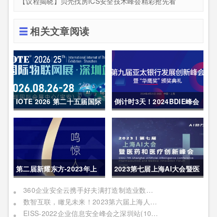
【议程揭晓】贝壳找房ICS安全技术峰会精彩抢先看
相关文章阅读
IOTE 2026 第二十五届国际
倒计时3天！2024BDIE峰会
物联网展・深圳站 展会邀请
内容亮点呈现
函
第二届新耀东方-2023年上
2023第七届上海AI大会暨医
海网络安全博览会暨高峰论
药和医疗创新峰会|报名进行
360企业安全云携手好夫满打造制造业数字化转型新范本
数智互联，瞰见未来！2023第六届上海人工智能大会定档四月上海
坛行业盛会1天倒计时
中
EISS-2022企业信息安全峰会之深圳站(10月28日/周五)