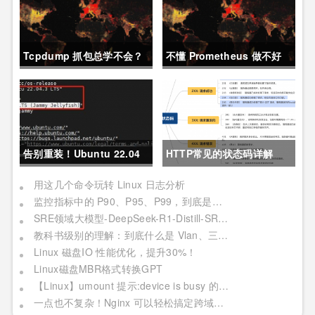
Tcpdump 抓包总学不会？
不懂 Prometheus 做不好
这篇保姆级教程，今天可以
运维？那就来看这一篇干货
拿下！
吧。
告别重装！Ubuntu 22.04
HTTP常见的状态码详解
直升24.04教程，零数据丢
用这几个命令玩转 Linux 日志分析
监控指标中的 P90、P95、P99，到底是个啥？
失的终极方案
SRE领域大模型-DeepSeek-R1-Distill-SRE-Qwen-32B-INT8
教科书级别的理解：到底什么是 Vlan、三层交换机、网关与DNS？
Linux 磁盘IO 性能优化，提升30%！
Linux磁盘MBR格式转换GPT
【Linux】umount 提示:device is busy 的处理方法(In some cases useful info about processes that use )
一点也不复杂！Nginx 可以轻松搞定跨域问题？妥妥加薪！