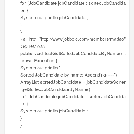
for
(JobCandidate jobCandidate : sortedJobCandida
te) {
System.out.println(jobCandidate);
}
}
<a href=
"http://www.jobbole.com/members/madao"
>
@Test
</a>
public
void
testGetSortedJobCandidateByName()
t
hrows
Exception {
System.out.println(
"-----
Sorted JobCandidate by name: Ascending-----"
);
ArrayList sortedJobCandidate = jobCandidateSorter
.getSortedJobCandidateByName();
for
(JobCandidate jobCandidate : sortedJobCandida
te) {
System.out.println(jobCandidate);
}
}
}