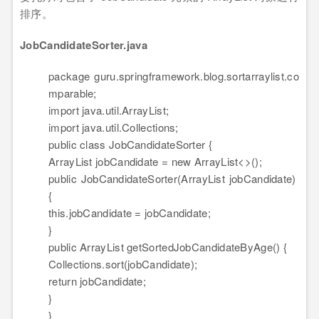
排序。
JobCandidateSorter.java
package
guru.springframework.blog.sortarraylist.co
mparable;
import
java.util.ArrayList;
import
java.util.Collections;
public
class
JobCandidateSorter {
ArrayList jobCandidate =
new
ArrayList<>();
public
JobCandidateSorter(ArrayList jobCandidate)
{
this
.jobCandidate = jobCandidate;
}
public
ArrayList getSortedJobCandidateByAge() {
Collections.sort(jobCandidate);
return
jobCandidate;
}
}