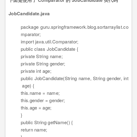
下面是使用了 Comparator 的 JobCandidate 类代码
JobCandidate.java
package
guru.springframework.blog.sortarraylist.co
mparator;
import
java.util.Comparator;
public
class
JobCandidate {
private
String name;
private
String gender;
private
int
age;
public
JobCandidate(String name, String gender,
int
age) {
this
.name = name;
this
.gender = gender;
this
.age = age;
}
public
String getName() {
return
name;
}