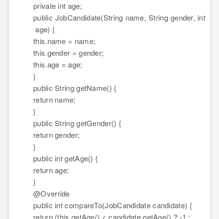
private
int
age;
public
JobCandidate(String name, String gender,
int
age) {
this
.name = name;
this
.gender = gender;
this
.age = age;
}
public
String getName() {
return
name;
}
public
String getGender() {
return
gender;
}
public
int
getAge() {
return
age;
}
@Override
public
int
compareTo(JobCandidate candidate) {
return
(
this
.getAge() < candidate.getAge() ? -
1
: