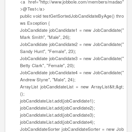
<a href=
"http://www.jobbole.com/members/madao"
>
@Test
</a>
public
void
testGetSortedJobCandidateByAge()
thro
ws
Exception {
JobCandidate jobCandidate1 =
new
JobCandidate(
"
Mark Smith"
,
"Male"
,
26
);
JobCandidate jobCandidate2 =
new
JobCandidate(
"
Sandy Hunt"
,
"Female"
,
23
);
JobCandidate jobCandidate3 =
new
JobCandidate(
"
Betty Clark"
,
"Female"
,
20
);
JobCandidate jobCandidate4 =
new
JobCandidate(
"
Andrew Styne"
,
"Male"
,
24
);
ArrayList jobCandidateList =
new
ArrayList&lt;&gt;
();
jobCandidateList.add(jobCandidate1);
jobCandidateList.add(jobCandidate2);
jobCandidateList.add(jobCandidate3);
jobCandidateList.add(jobCandidate4);
JobCandidateSorter jobCandidateSorter =
new
Job