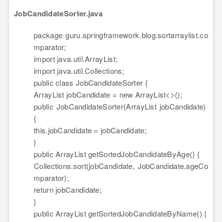
JobCandidateSorter.java
package
guru.springframework.blog.sortarraylist.co
mparator;
import
java.util.ArrayList;
import
java.util.Collections;
public
class
JobCandidateSorter {
ArrayList jobCandidate =
new
ArrayList<>();
public
JobCandidateSorter(ArrayList jobCandidate)
{
this
.jobCandidate = jobCandidate;
}
public
ArrayList getSortedJobCandidateByAge() {
Collections.sort(jobCandidate, JobCandidate.ageCo
mparator);
return
jobCandidate;
}
public
ArrayList getSortedJobCandidateByName() {