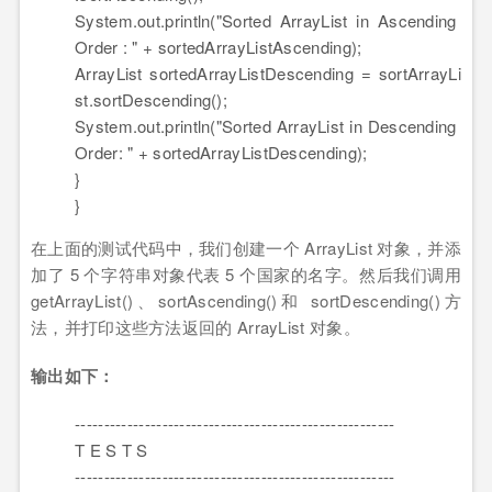
System.out.println(
"Sorted ArrayList in Ascending
Order : "
+ sortedArrayListAscending);
ArrayList sortedArrayListDescending = sortArrayLi
st.sortDescending();
System.out.println(
"Sorted ArrayList in Descending
Order: "
+ sortedArrayListDescending);
}
}
在上面的测试代码中，我们创建一个 ArrayList 对象，并添
加了 5 个字符串对象代表 5 个国家的名字。然后我们调用
getArrayList()、sortAscending()和 sortDescending()方
法，并打印这些方法返回的 ArrayList 对象。
输出如下：
-------------------------------------------------------
T E S T S
-------------------------------------------------------