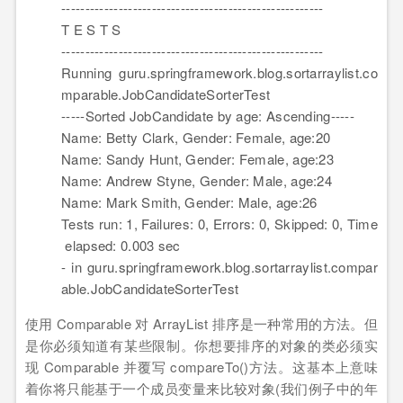
-------------------------------------------------------
T E S T S
-------------------------------------------------------
Running guru.springframework.blog.sortarraylist.co
mparable.JobCandidateSorterTest
-----Sorted JobCandidate by age: Ascending-----
Name: Betty Clark, Gender: Female, age:
20
Name: Sandy Hunt, Gender: Female, age:
23
Name: Andrew Styne, Gender: Male, age:
24
Name: Mark Smith, Gender: Male, age:
26
Tests run:
1
, Failures:
0
, Errors:
0
, Skipped:
0
, Time
elapsed:
0.003
sec
- in guru.springframework.blog.sortarraylist.compar
able.JobCandidateSorterTest
使用 Comparable 对 ArrayList 排序是一种常用的方法。但
是你必须知道有某些限制。你想要排序的对象的类必须实
现 Comparable 并覆写 compareTo()方法。这基本上意味
着你将只能基于一个成员变量来比较对象(我们例子中的年