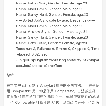
Name: Betty Clark, Gender: Female, age:
20
Name: Mark Smith, Gender: Male, age:
26
Name: Sandy Hunt, Gender: Female, age:
23
-----Sorted JobCandidate by age: Descending-----
Name: Mark Smith, Gender: Male, age:
26
Name: Andrew Styne, Gender: Male, age:
24
Name: Sandy Hunt, Gender: Female, age:
23
Name: Betty Clark, Gender: Female, age:
20
Tests run:
2
, Failures:
0
, Errors:
0
, Skipped:
0
, Time
elapsed:
0.023
sec
- in guru.springframework.blog.sortarraylist.compar
ator.JobCandidateSorterTest
总结
在本文中我们看到了 ArrayList 排序的不同方法。一种是使
用 Comparable 另一种是使用 Comparator。方法的选择一
直是造成程序员们困惑的原因之一。你最应该记住的就是
一个 Comparable 对象可以说“我可以自己与另外一个对象