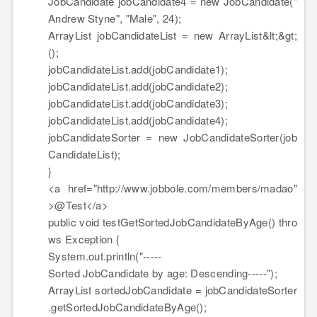
JobCandidate jobCandidate4 =
new
JobCandidate(
"
Andrew Styne"
,
"Male"
,
24
);
ArrayList jobCandidateList =
new
ArrayList&lt;&gt;
();
jobCandidateList.add(jobCandidate1);
jobCandidateList.add(jobCandidate2);
jobCandidateList.add(jobCandidate3);
jobCandidateList.add(jobCandidate4);
jobCandidateSorter =
new
JobCandidateSorter(job
CandidateList);
}
<a href=
"http://www.jobbole.com/members/madao"
>
@Test
</a>
public
void
testGetSortedJobCandidateByAge()
thro
ws
Exception {
System.out.println(
"-----
Sorted JobCandidate by age: Descending-----"
);
ArrayList sortedJobCandidate = jobCandidateSorter
.getSortedJobCandidateByAge();