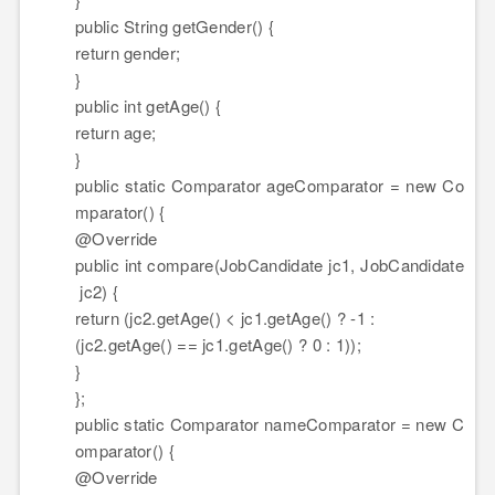
public
String getGender() {
return
gender;
}
public
int
getAge() {
return
age;
}
public
static
Comparator ageComparator =
new
Co
mparator() {
@Override
public
int
compare(JobCandidate jc1, JobCandidate
jc2) {
return
(jc2.getAge() < jc1.getAge() ? -
1
:
(jc2.getAge() == jc1.getAge() ?
0
:
1
));
}
};
public
static
Comparator nameComparator =
new
C
omparator() {
@Override