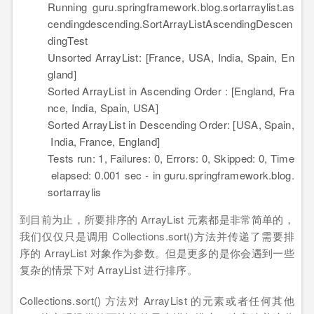
Running guru.springframework.blog.sortarraylist.as
cendingdescending.SortArrayListAscendingDescen
dingTest
Unsorted ArrayList: [France, USA, India, Spain, En
gland]
Sorted ArrayList in Ascending Order : [England, Fra
nce, India, Spain, USA]
Sorted ArrayList in Descending Order: [USA, Spain,
India, France, England]
Tests run:
1
, Failures:
0
, Errors:
0
, Skipped:
0
, Time
elapsed:
0.001
sec - in guru.springframework.blog.
sortarraylis
到目前为止，所要排序的 ArrayList 元素都是非常简单的，
我们仅仅只是调用 Collections.sort()方法并传递了需要排
序的 ArrayList 对象作为参数。但是更多的是你会遇到一些
复杂的情景下对 ArrayList 进行排序。
Collections.sort() 方法对 ArrayList 的元素或者任何其他