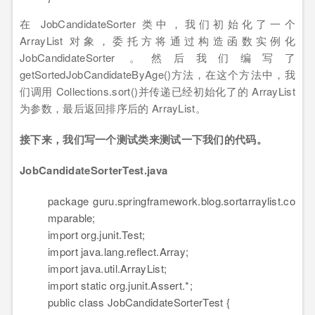
在 JobCandidateSorter 类中，我们初始化了一个
ArrayList 对象，委托方将通过构造函数实例化
JobCandidateSorter 。然后我们编写了
getSortedJobCandidateByAge()方法，在这个方法中，我
们调用 Collections.sort()并传递已经初始化了的 ArrayList
为参数，最后返回排序后的 ArrayList。
接下来，我们写一个测试类来测试一下我们的代码。
JobCandidateSorterTest.java
package
guru.springframework.blog.sortarraylist.co
mparable;
import
org.junit.Test;
import
java.lang.reflect.Array;
import
java.util.ArrayList;
import
static
org.junit.Assert.*;
public
class
JobCandidateSorterTest {