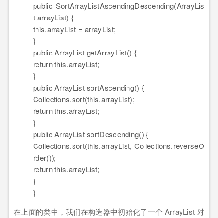
public
SortArrayListAscendingDescending(ArrayLis
t arrayList) {
this
.arrayList = arrayList;
}
public
ArrayList getArrayList() {
return
this
.arrayList;
}
public
ArrayList sortAscending() {
Collections.sort(
this
.arrayList);
return
this
.arrayList;
}
public
ArrayList sortDescending() {
Collections.sort(
this
.arrayList, Collections.reverseO
rder());
return
this
.arrayList;
}
}
在上面的类中，我们在构造器中初始化了一个 ArrayList 对