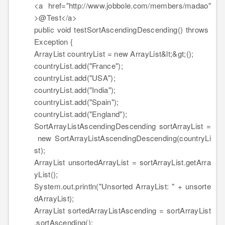
<a href=
"http://www.jobbole.com/members/madao"
>
@Test
</a>
public
void
testSortAscendingDescending()
throws
Exception {
ArrayList countryList =
new
ArrayList&lt;&gt;();
countryList.add(
"France"
);
countryList.add(
"USA"
);
countryList.add(
"India"
);
countryList.add(
"Spain"
);
countryList.add(
"England"
);
SortArrayListAscendingDescending sortArrayList =
new
SortArrayListAscendingDescending(countryLi
st);
ArrayList unsortedArrayList = sortArrayList.getArra
yList();
System.out.println(
"Unsorted ArrayList: "
+ unsorte
dArrayList);
ArrayList sortedArrayListAscending = sortArrayList
.sortAscending();