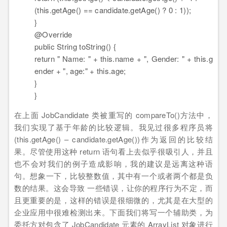
(
this
.getAge() == candidate.getAge() ?
0
:
1
));
}
@Override
public
String toString() {
return
" Name: "
+
this
.name +
", Gender: "
+
this
.g
ender +
", age:"
+
this
.age;
}
}
在上面 JobCandidate 类被重写的 compareTo()方法中，
我们实现了基于年龄的比较逻辑。我见过很多
程序员
将
(this.getAge() – candidate.getAge())作为返回的比较结
果。尽管使用这种 return 语句看上去似乎很吸引人，并且
也不会对我们的例子造成影响，我的建议是远离这种语
句。想象一下，比较整数值，其中有一个或者两个都是负
数的结果。这会导致 一些错误，让你的程序行为不定，而
且更重要的是，这样的错误是很细微的，尤其是在大型的
企业应用中很难检测出来。下面我们将写一个辅助类，为
委托方对包含了 JobCandidate 元素的 ArrayList 对象进行