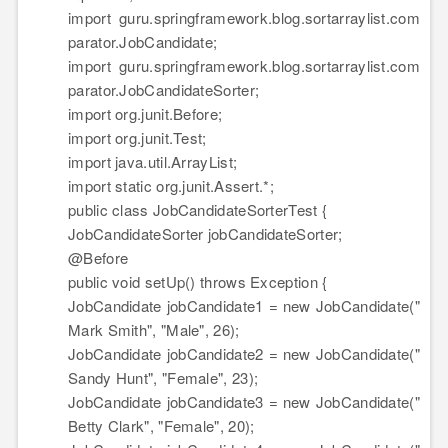
import
guru.springframework.blog.sortarraylist.com
parator.JobCandidate;
import
guru.springframework.blog.sortarraylist.com
parator.JobCandidateSorter;
import
org.junit.Before;
import
org.junit.Test;
import
java.util.ArrayList;
import
static
org.junit.Assert.*;
public
class
JobCandidateSorterTest {
JobCandidateSorter jobCandidateSorter;
@Before
public
void
setUp()
throws
Exception {
JobCandidate jobCandidate1 =
new
JobCandidate(
"
Mark Smith"
,
"Male"
,
26
);
JobCandidate jobCandidate2 =
new
JobCandidate(
"
Sandy Hunt"
,
"Female"
,
23
);
JobCandidate jobCandidate3 =
new
JobCandidate(
"
Betty Clark"
,
"Female"
,
20
);