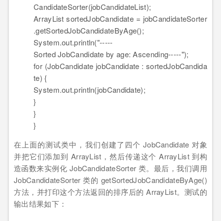
CandidateSorter(jobCandidateList);
ArrayList sortedJobCandidate = jobCandidateSorter
.getSortedJobCandidateByAge();
System.out.println(
"-----
Sorted JobCandidate by age: Ascending-----"
);
for
(JobCandidate jobCandidate : sortedJobCandida
te) {
System.out.println(jobCandidate);
}
}
}
在上面的测试类中，我们创建了四个 JobCandidate 对象
并把它们添加到 ArrayList，然后传递这个 ArrayList 到构
造函数来实例化 JobCandidateSorter 类。最后，我们调用
JobCandidateSorter 类的 getSortedJobCandidateByAge()
方法，并打印这个方法返回的排序后的 ArrayList。测试的
输出结果如下：