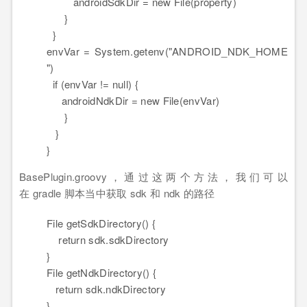
androidSdkDir
=
new
File(property)
}
}
envVar
=
System
.getenv("ANDROID_NDK_HOME
")
if (envVar != null) {
androidNdkDir
=
new
File(envVar)
}
}
}
BasePlugin.groovy，通过这两个方法，我们可以
在 gradle 脚本当中获取 sdk 和 ndk 的路径
File getSdkDirectory() {
return sdk.sdkDirectory
}
File getNdkDirectory() {
return sdk.ndkDirectory
}