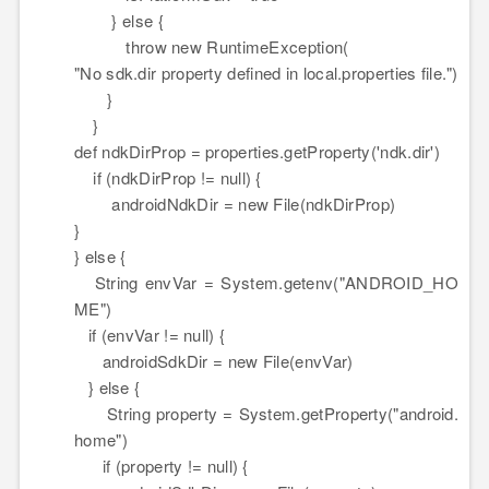
} else {
throw new RuntimeException(
"No sdk.dir property defined in local.properties file.")
}
}
def
ndkDirProp
=
properties
.getProperty('ndk.dir')
if (ndkDirProp != null) {
androidNdkDir
=
new
File(ndkDirProp)
}
} else {
String
envVar
=
System
.getenv("ANDROID_HO
ME")
if (envVar != null) {
androidSdkDir
=
new
File(envVar)
} else {
String
property
=
System
.getProperty("android.
home")
if (property != null) {