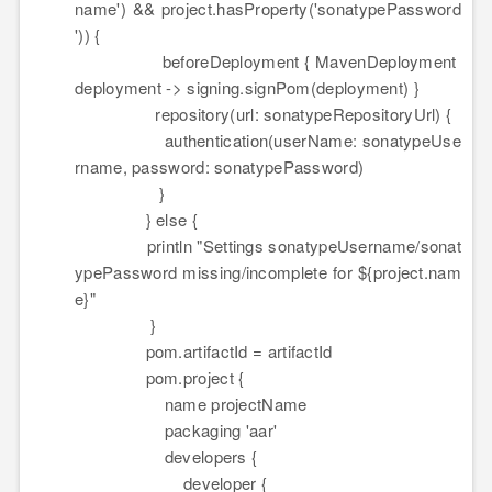
name') && project.hasProperty('sonatypePassword
')) {
beforeDeployment { MavenDeployment
deployment -
>
signing.signPom(deployment) }
repository(url: sonatypeRepositoryUrl) {
authentication(userName: sonatypeUse
rname, password: sonatypePassword)
}
} else {
println "Settings sonatypeUsername/sonat
ypePassword missing/incomplete for ${project.nam
e}"
}
pom.artifactId
= artifactId
pom.project {
name projectName
packaging 'aar'
developers {
developer {