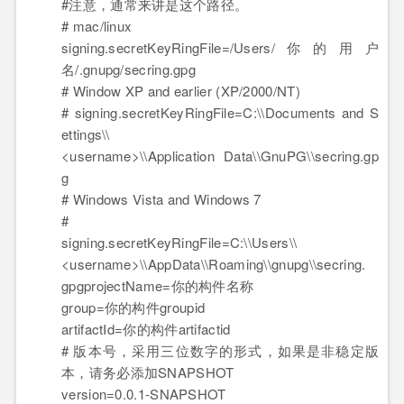
#注意，通常来讲是这个路径。
# mac/linux
signing.secretKeyRingFile
=/Users/你的用户
名/.gnupg/secring.gpg
# Window XP and earlier (XP/2000/NT)
#
signing.secretKeyRingFile
=
C
:\\Documents and S
ettings\\
<
username
>
\\Application Data\\GnuPG\\secring.gp
g
# Windows Vista and Windows 7
#
signing.secretKeyRingFile
=
C
:\\Users\\
<
username
>
\\AppData\\Roaming\\gnupg\\secring.
gpgprojectName
=你的构件名称
group
=你的构件groupid
artifactId
=你的构件artifactid
# 版本号，采用三位数字的形式，如果是非稳定版
本，请务必添加SNAPSHOT
version
=
0
.0.1-SNAPSHOT