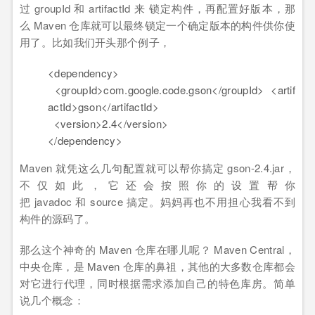
过 groupId 和 artifactId 来 锁定构件，再配置好版本，那
么 Maven 仓库就可以最终锁定一个确定版本的构件供你使
用了。比如我们开头那个例子，
<
dependency
>
<
groupId
>
com.google.code.gson
</
groupId
>
<
artif
actId
>
gson
</
artifactId
>
<
version
>
2.4
</
version
>
</
dependency
>
Maven 就凭这么几句配置就可以帮你搞定 gson-2.4.jar，
不仅如此，它还会按照你的设置帮你
把 javadoc 和 source 搞定。妈妈再也不用担心我看不到
构件的源码了。
那么这个神奇的 Maven 仓库在哪儿呢？ Maven Central，
中央仓库，是 Maven 仓库的鼻祖，其他的大多数仓库都会
对它进行代理，同时根据需求添加自己的特色库房。简单
说几个概念：