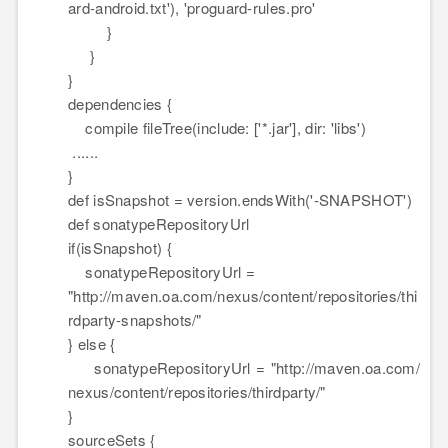
ard-android.txt'), 'proguard-rules.pro'
}
}
}
dependencies {
compile fileTree(include: ['*.jar'], dir: 'libs')
......
}
def
isSnapshot
=
version
.endsWith('-SNAPSHOT')
def sonatypeRepositoryUrl
if(isSnapshot) {
sonatypeRepositoryUrl
=
"http://maven.oa.com/nexus/content/repositories/thi
rdparty-snapshots/"
} else {
sonatypeRepositoryUrl
=
"http://maven.oa.com/
nexus/content/repositories/thirdparty/"
}
sourceSets {