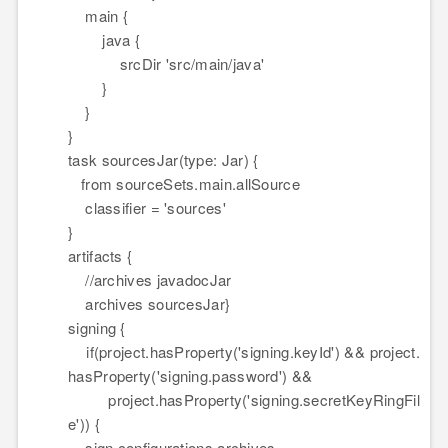
main {
java {
srcDir 'src/main/java'
}
}
}
task sourcesJar(type: Jar) {
from sourceSets.main.allSource
classifier
=
'sources'
}
artifacts {
//archives javadocJar
archives sourcesJar}
signing {
if(project.hasProperty('signing.keyId') && project.
hasProperty('signing.password') &&
project.hasProperty('signing.secretKeyRingFil
e')) {
sign configurations.archives