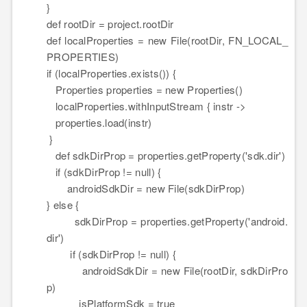
}
def
rootDir
=
project
.rootDir
def
localProperties
=
new
File(rootDir, FN_LOCAL_
PROPERTIES)
if (localProperties.exists()) {
Properties
properties
=
new
Properties()
localProperties.withInputStream { instr -
>
properties.load(instr)
}
def
sdkDirProp
=
properties
.getProperty('sdk.dir')
if (sdkDirProp != null) {
androidSdkDir
=
new
File(sdkDirProp)
} else {
sdkDirProp
=
properties
.getProperty('android.
dir')
if (sdkDirProp != null) {
androidSdkDir
=
new
File(rootDir, sdkDirPro
p)
isPlatformSdk
=
true