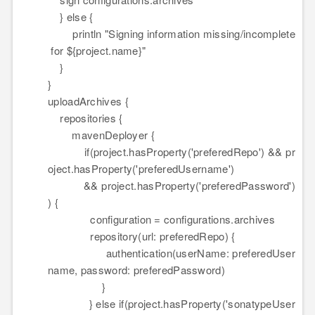
} else {
println "Signing information missing/incomplete
for ${project.name}"
}
}
uploadArchives {
repositories {
mavenDeployer {
if(project.hasProperty('preferedRepo') && pr
oject.hasProperty('preferedUsername')
&& project.hasProperty('preferedPassword')
) {
configuration
=
configurations
.archives
repository(url: preferedRepo) {
authentication(userName: preferedUser
name, password: preferedPassword)
}
} else if(project.hasProperty('sonatypeUser