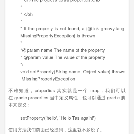
*
*
</
ol
>
*
* If the property is not found, a {@link groovy.lang.
MissingPropertyException} is thrown.
*
*@param name The name of the property
* @param value The value of the property
*/
void setProperty(String name, Object value) throws
MissingPropertyException;
不难知道，properties 其实就是一个 map，我们可以
在 gradle.properties 当中定义属性，也可以通过 gradle 脚
本来定义：
setProperty(
'hello'
,
'Hello Tas again!'
)
使用方法我们前面已经提到，这里就不多说了。