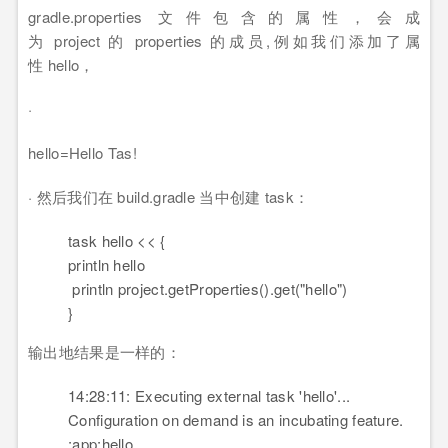
gradle.properties 文件包含的属性，会成
为 project 的 properties 的成员,例如我们添加了属
性 hello，
·
hello=Hello Tas!
· 然后我们在 build.gradle 当中创建 task：
task hello
<
<
{
println hello
println project.getProperties().get("hello")
}
输出地结果是一样的：
14:28:11: Executing external task 'hello'...
Configuration on demand is an incubating feature.
:app:hello