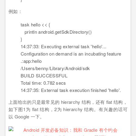
例如：
task hello
<
<
{
println android.getSdkDirectory()
}
14:37:33: Executing external task 'hello'...
Configuration on demand is an incubating feature
.:app:hello
/Users/benny/Library/Android/sdk
BUILD SUCCESSFUL
Total time: 0.782 secs
14:37:35: External task execution finished 'hello'.
上面给出的只是最常见的 hierarchy 结构，还有 flat 结构，
如下图1为 flat 结构，2为 hierarchy 结构。有兴趣的话可
以 Google 一下。