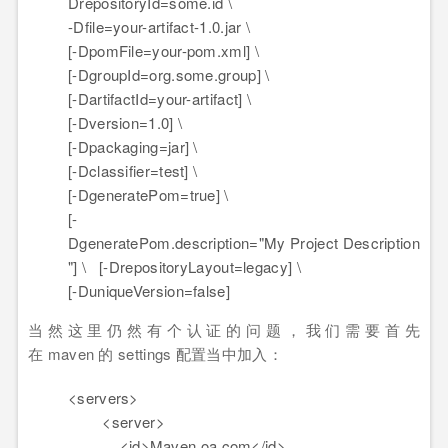
DrepositoryId
=
some
.id \
-Dfile
=
your
-artifact-1.0.jar \
[
-DpomFile
=
your
-pom.xml] \
[
-DgroupId
=
org
.some.group] \
[
-DartifactId
=
your
-artifact] \
[
-Dversion
=
1
.0] \
[
-Dpackaging
=
jar
] \
[
-Dclassifier
=
test
] \
[
-DgeneratePom
=
true
] \
[
-
DgeneratePom.description
=
"My Project Description
"
] \ [
-DrepositoryLayout
=
legacy
] \
[
-DuniqueVersion
=
false
]
当然这里仍然有个认证的问题，我们需要首先
在 maven 的 settings 配置当中加入：
<
servers
>
<
server
>
<
id
>
Maven.oa.com
</
id
>