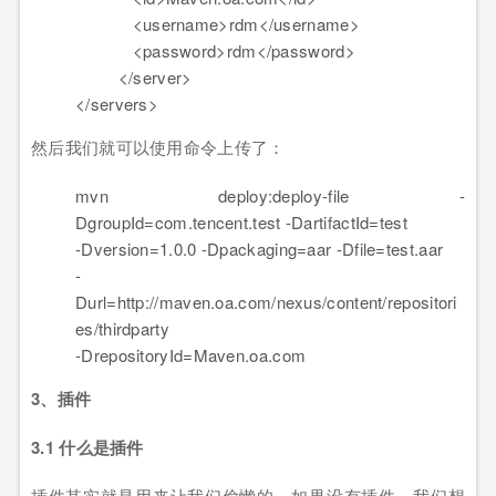
<
username
>
rdm
</
username
>
<
password
>
rdm
</
password
>
</
server
>
</
servers
>
然后我们就可以使用命令上传了：
mvn deploy:deploy-file
-
DgroupId
=
com
.tencent.test
-DartifactId
=
test
-Dversion
=
1
.0.0
-Dpackaging
=
aar
-Dfile
=
test
.aar
-
Durl
=
http
://maven.oa.com/nexus/content/repositori
es/thirdparty
-DrepositoryId
=
Maven
.oa.com
3、插件
3.1 什么是插件
插件其实就是用来让我们偷懒的。如果没有插件，我们想