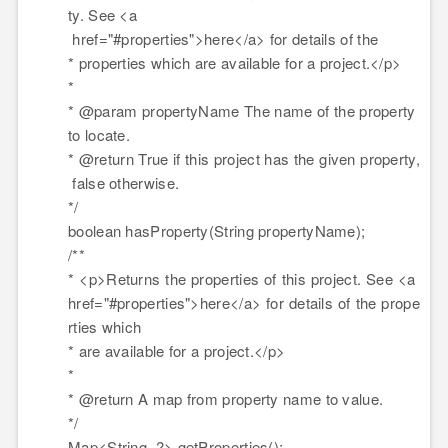
ty. See
<
a
href
=
"#properties"
>
here
</
a
>
for details of the
* properties which are available for a project.
</
p
>
*
* @param propertyName The name of the property
to locate.
* @return True if this project has the given property,
false otherwise.
*/
boolean hasProperty(String propertyName);
/**
*
<
p
>
Returns the properties of this project. See
<
a
href
=
"#properties"
>
here
</
a
>
for details of the prope
rties which
* are available for a project.
</
p
>
*
* @return A map from property name to value.
*/
Map
<
String
,
?>
getProperties();