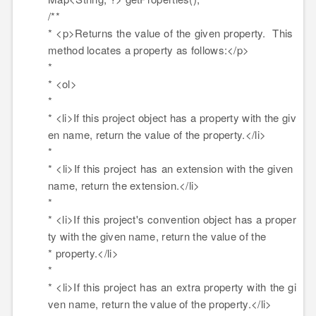
/**
*
<
p
>
Returns the value of the given property. This
method locates a property as follows:
</
p
>
*
*
<
ol
>
*
*
<
li
>
If this project object has a property with the giv
en name, return the value of the property.
</
li
>
*
*
<
li
>
If this project has an extension with the given
name, return the extension.
</
li
>
*
*
<
li
>
If this project's convention object has a proper
ty with the given name, return the value of the
* property.
</
li
>
*
*
<
li
>
If this project has an extra property with the gi
ven name, return the value of the property.
</
li
>