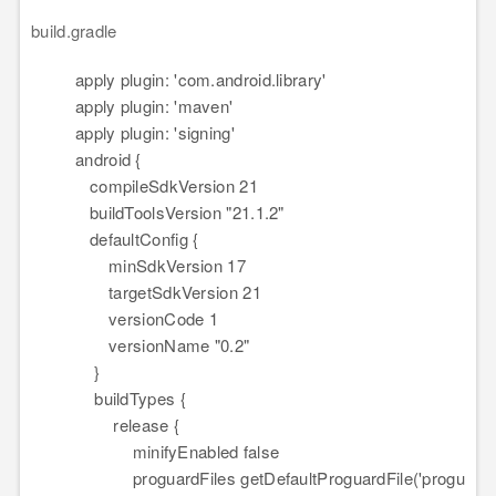
build.gradle
apply plugin: 'com.android.library'
apply plugin: 'maven'
apply plugin: 'signing'
android {
compileSdkVersion 21
buildToolsVersion "21.1.2"
defaultConfig {
minSdkVersion 17
targetSdkVersion 21
versionCode 1
versionName "0.2"
}
buildTypes {
release {
minifyEnabled false
proguardFiles getDefaultProguardFile('progu