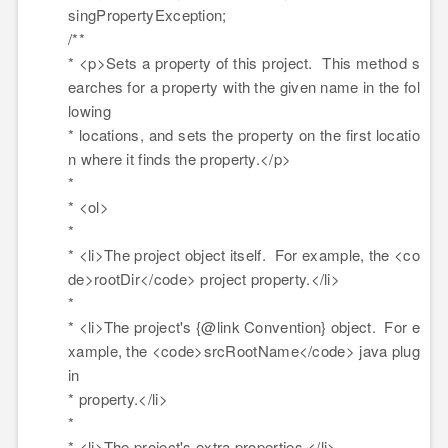
singPropertyException;
/**
*
<
p
>
Sets a property of this project. This method s
earches for a property with the given name in the fol
lowing
* locations, and sets the property on the first locatio
n where it finds the property.
</
p
>
*
*
<
ol
>
*
*
<
li
>
The project object itself. For example, the
<
co
de
>
rootDir
</
code
>
project property.
</
li
>
*
*
<
li
>
The project's {@link Convention} object. For e
xample, the
<
code
>
srcRootName
</
code
>
java plug
in
* property.
</
li
>
*
*
<
li
>
The project's extra properties.
</
li
>