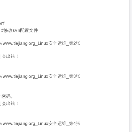
onf
onf #修改svn配置文件
则会出错！
登陆密码。
则会出错！