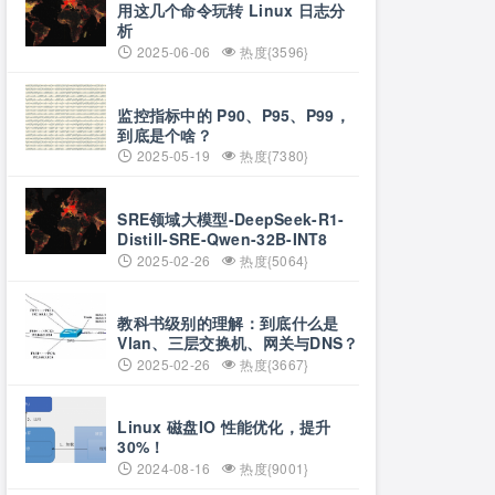
用这几个命令玩转 Linux 日志分
析
2025-06-06
热度{3596}
监控指标中的 P90、P95、P99，
到底是个啥？
2025-05-19
热度{7380}
SRE领域大模型-DeepSeek-R1-
Distill-SRE-Qwen-32B-INT8
2025-02-26
热度{5064}
教科书级别的理解：到底什么是
Vlan、三层交换机、网关与DNS？
2025-02-26
热度{3667}
Linux 磁盘IO 性能优化，提升
30%！
2024-08-16
热度{9001}