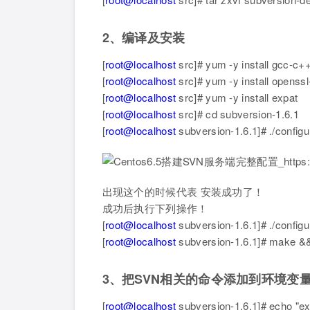
2、编译及安装
[
root@localhost
src]# yum -y install gcc-c+
[
root@localhost
src]# yum -y install openssl
[
root@localhost
src]# yum -y install expat
[
root@localhost
src]# cd subversion-1.6.1
[
root@localhost
subversion-1.6.1]# ./configu
出现这个的时候代表 安装成功了！
成功后执行下列操作！
[
root@localhost
subversion-1.6.1]# ./configur
[
root@localhost
subversion-1.6.1]# make &&
3、把SVN相关的命令添加到环境变
[
root@localhost
subversion-1.6.1]# echo "ex