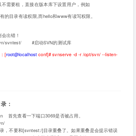
以不需要租，直接在版本库下设置用户，例如
试库下所有的目录有读权限,而hello和www有读写权限。
则会出错！
/opt/svn/svntest/ #启动SVN的测试库
：[
root@localhost
conf]# svnserve -d -r /opt/svn/ --listen-
目录：
| grep svn 首先查看一下端口3069是否被占用。
vn/
录，不要和[svntest:/]目录重叠了。如果重叠是会提示错误