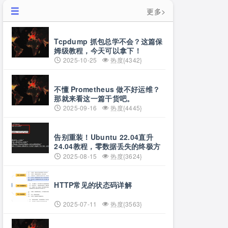
更多>
Tcpdump 抓包总学不会？这篇保
姆级教程，今天可以拿下！
2025-10-25
热度{4342}
不懂 Prometheus 做不好运维？
那就来看这一篇干货吧。
2025-09-16
热度{4445}
告别重装！Ubuntu 22.04直升
24.04教程，零数据丢失的终极方
案
2025-08-15
热度{3624}
HTTP常见的状态码详解
2025-07-11
热度{3563}