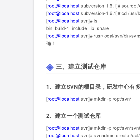
[
root@localhost
subversion-1.6.1]# source /e
[
root@localhost
subversion-1.6.1]# cd /usr/l
[
root@localhost
svn]# ls
bin build-1 include lib share
[
root@localhost
svn]# /usr/local/svn
确！
三、建立测试仓库
1、建立SVN的根目录，研发中心有
[
root@localhost
svn]# mkdir -p /opt/svn/
2、建立一个测试仓库
[
root@localhost
svn]# mkdir -p /opt/svn/svnt
[
root@localhost
svn]# svnadmin create /opt/