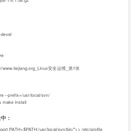
+
-devel
re
e --prefix=/usr/local/svn/
 make install
量中：
port PATH=$PATH:/usr/local/svn/bin/">> /etc/profile