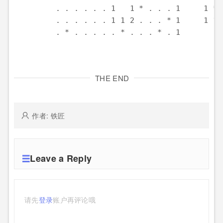
         . . . . . . 1   1 * . . . 1     1 * 
         . . . . . . 1 1 2 . . . * 1     1 1 
         . * . . . . . * . . . * . 1         
THE END
作者: 铁匠
Leave a Reply
请先
登录
账户再评论哦