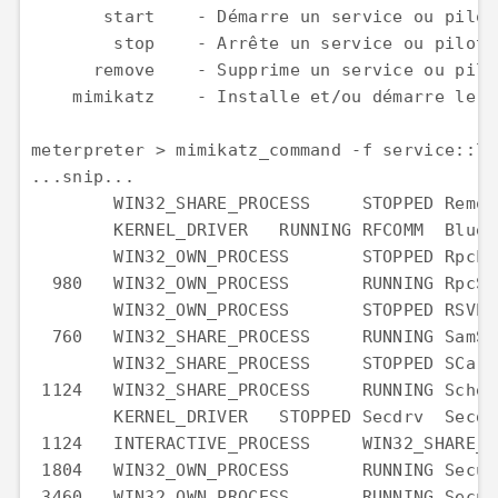
       start    - Démarre un service ou pilote
        stop    - Arrête un service ou pilote 
      remove    - Supprime un service ou pilot
    mimikatz    - Installe et/ou démarre le p
meterpreter > mimikatz_command -f service::lis
...snip...  

        WIN32_SHARE_PROCESS     STOPPED Remot
        KERNEL_DRIVER   RUNNING RFCOMM  Bluet
        WIN32_OWN_PROCESS       STOPPED RpcLo
  980   WIN32_OWN_PROCESS       RUNNING RpcSs
        WIN32_OWN_PROCESS       STOPPED RSVP 
  760   WIN32_SHARE_PROCESS     RUNNING SamSs
        WIN32_SHARE_PROCESS     STOPPED SCard
 1124   WIN32_SHARE_PROCESS     RUNNING Sched
        KERNEL_DRIVER   STOPPED Secdrv  Secdrv
 1124   INTERACTIVE_PROCESS     WIN32_SHARE_P
 1804   WIN32_OWN_PROCESS       RUNNING Secun
 3460   WIN32_OWN_PROCESS       RUNNING Secun