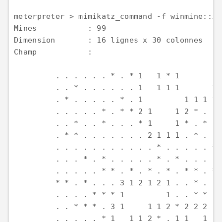
meterpreter > mimikatz_command -f winmine::inf
Mines           : 99  

Dimension       : 16 lignes x 30 colonnes  

Champ           :   

         . . . . . . * . * 1   1 * 1         
         . . * . . . . . . 1   1 1 1       1 
         . * . . . . . * . 1         1 1 1 1 
         . . . . . * . * * 2 1     1 2 * . . 
         . . * . . * . . . * 1     1 * . * . 
         . * * . . . . . . . 2 1 1 1 . * . . 
         . . . . . . . . . . . * . . . . . * 
         . . . * . * . . . . . * . * . . . . 
         . . . . . * * . * . * . * . * * . * 
         * * . * . . . 3 1 2 1 2 1 . . * . . 
         . . . . * * * 1         1 . . * * . 
         . . * * * . 3 1     1 1 2 * 2 2 2 . 
         . . . . . * 1   1 1 2 * . 1 1   1 . 