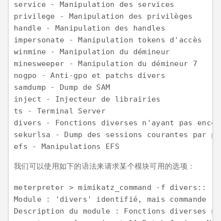
service - Manipulation des services  

privilege - Manipulation des privilèges  

handle - Manipulation des handles  

impersonate - Manipulation tokens d'accès  

winmine - Manipulation du démineur  

minesweeper - Manipulation du démineur 7  

nogpo - Anti-gpo et patchs divers  

samdump - Dump de SAM  

inject - Injecteur de librairies  

ts - Terminal Server  

divers - Fonctions diverses n'ayant pas encor
sekurlsa - Dump des sessions courantes par pr
efs - Manipulations EFS
我们可以使用如下的语法来请求某个模块可用的选项：
meterpreter > mimikatz_command -f divers::  

Module : 'divers' identifié, mais commande ''
Description du module : Fonctions diverses n'