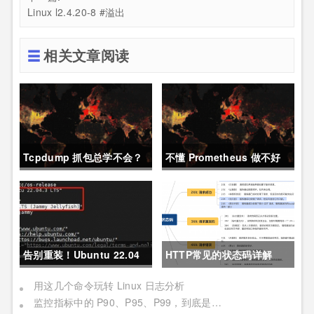
Linux l2.4.20-8 #溢出
相关文章阅读
Tcpdump 抓包总学不会？
不懂 Prometheus 做不好
这篇保姆级教程，今天可以
运维？那就来看这一篇干货
拿下！
吧。
告别重装！Ubuntu 22.04
HTTP常见的状态码详解
直升24.04教程，零数据丢
用这几个命令玩转 Linux 日志分析
监控指标中的 P90、P95、P99，到底是个啥？
失的终极方案