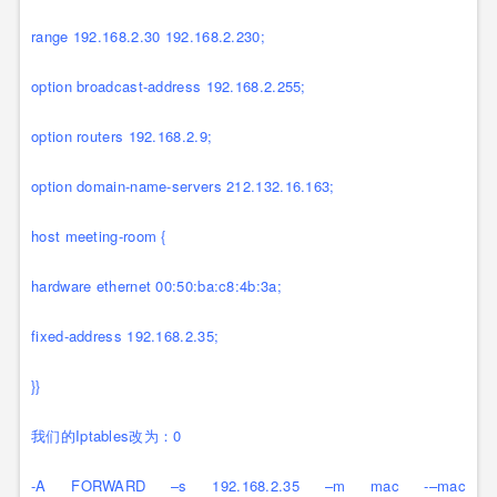
range 192.168.2.30 192.168.2.230;
option broadcast-address 192.168.2.255;
option routers 192.168.2.9;
option domain-name-servers 212.132.16.163;
host meeting-room {
hardware ethernet 00:50:ba:c8:4b:3a;
fixed-address 192.168.2.35;
}}
我们的Iptables改为：0
-A FORWARD –s 192.168.2.35 –m mac -–mac