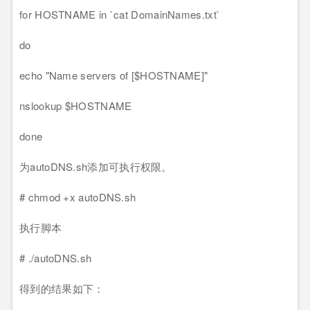
for HOSTNAME in `cat DomainNames.txt`
do
echo "Name servers of [$HOSTNAME]"
nslookup $HOSTNAME
done
为autoDNS.sh添加可执行权限。
# chmod +x autoDNS.sh
执行脚本
# ./autoDNS.sh
得到的结果如下：