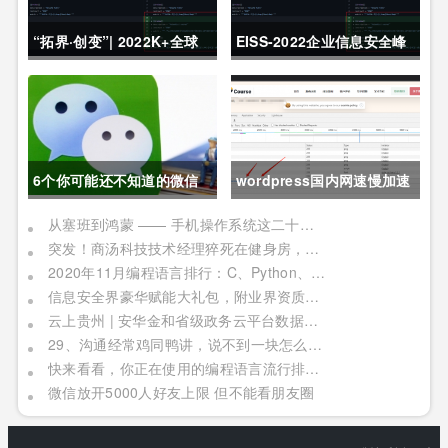
“拓界·创变”| 2022K+全球
EISS-2022企业信息安全峰
软件研发行业创新峰会上海
会之深圳站 10月28日成功
站敬请期待！
举办
6个你可能还不知道的微信
wordpress国内网速慢加速
冷知识，每一个都令人相见
及防DDOS攻击快速CF切换
从塞班到鸿蒙 —— 手机操作系统这二十年历程
突发！商汤科技技术经理猝死在健身房，网友：996福报何时是个头
恨晚
教程
2020年11月编程语言排行：C、Python、Java
信息安全界豪华赋能大礼包，附业界资质证书备考指南！
云上贵州 | 安华金和省级政务云平台数据安全实践
29、沟通经常鸡同鸭讲，说不到一块怎么办？
快来看看，你正在使用的编程语言流行排行榜！别被时代淘汰了
微信放开5000人好友上限 但不能看朋友圈