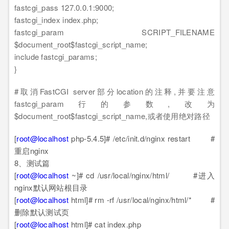
fastcgi_pass 127.0.0.1:9000;
fastcgi_index index.php;
fastcgi_param SCRIPT_FILENAME
$document_root$fastcgi_script_name;
include fastcgi_params;
}
#取消FastCGI server部分location的注释,并要注意
fastcgi_param行的参数,改为
$document_root$fastcgi_script_name,或者使用绝对路径
[
root@localhost
php-5.4.5]# /etc/init.d/nginx restart #
重启nginx
8、测试篇
[
root@localhost
~]# cd /usr/local/nginx/html/ #进入
nginx默认网站根目录
[
root@localhost
html]# rm -rf /usr/local/nginx/html/* #
删除默认测试页
[
root@localhost
html]# cat index.php