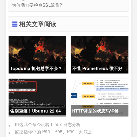
为何我们要检查SSL流量?
相关文章阅读
Tcpdump 抓包总学不会？
不懂 Prometheus 做不好
这篇保姆级教程，今天可以
运维？那就来看这一篇干货
拿下！
吧。
告别重装！Ubuntu 22.04
HTTP常见的状态码详解
直升24.04教程，零数据丢
用这几个命令玩转 Linux 日志分析
监控指标中的 P90、P95、P99，到底是个啥？
失的终极方案