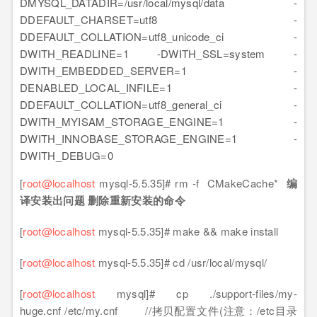
DMYSQL_DATADIR=/usr/local/mysql/data -
DDEFAULT_CHARSET=utf8 -
DDEFAULT_COLLATION=utf8_unicode_ci -
DWITH_READLINE=1 -DWITH_SSL=system -
DWITH_EMBEDDED_SERVER=1 -
DENABLED_LOCAL_INFILE=1 -
DDEFAULT_COLLATION=utf8_general_ci -
DWITH_MYISAM_STORAGE_ENGINE=1 -
DWITH_INNOBASE_STORAGE_ENGINE=1 -
DWITH_DEBUG=0
[
root@localhost
mysql-5.5.35]# rm -f CMakeCache*
编
译安装出问题 删除重新安装的命令
[
root@localhost
mysql-5.5.35]# make && make install
[
root@localhost
mysql-5.5.35]# cd /usr/local/mysql/
[
root@localhost
mysql]# cp ./support-files/my-
huge.cnf /etc/my.cnf //拷贝配置文件(注意：/etc目录