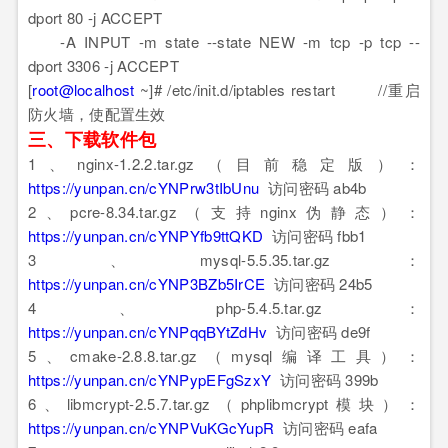
dport 80 -j ACCEPT
-A INPUT -m state --state NEW -m tcp -p tcp --
dport 3306 -j ACCEPT
[
root@localhost
~]# /etc/init.d/iptables restart //重启
防火墙，使配置生效
三、下载软件包
1、nginx-1.2.2.tar.gz（目前稳定版）：
https://yunpan.cn/cYNPrw3tIbUnu
访问密码 ab4b
2、pcre-8.34.tar.gz（支持nginx伪静态）：
https://yunpan.cn/cYNPYfb9ttQKD
访问密码 fbb1
3、mysql-5.5.35.tar.gz：
https://yunpan.cn/cYNP3BZb5IrCE
访问密码 24b5
4、php-5.4.5.tar.gz：
https://yunpan.cn/cYNPqqBYtZdHv
访问密码 de9f
5、cmake-2.8.8.tar.gz（mysql编译工具）：
https://yunpan.cn/cYNPypEFgSzxY
访问密码 399b
6、libmcrypt-2.5.7.tar.gz（phplibmcrypt模块）：
https://yunpan.cn/cYNPVuKGcYupR
访问密码 eafa