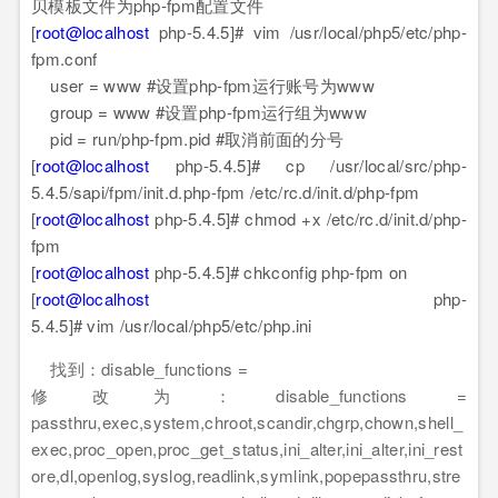
贝模板文件为php-fpm配置文件
[
root@localhost
php-5.4.5]# vim /usr/local/php5/etc/php-
fpm.conf
user = www #设置php-fpm运行账号为www
group = www #设置php-fpm运行组为www
pid = run/php-fpm.pid #取消前面的分号
[
root@localhost
php-5.4.5]# cp /usr/local/src/php-
5.4.5/sapi/fpm/init.d.php-fpm /etc/rc.d/init.d/php-fpm
[
root@localhost
php-5.4.5]# chmod +x /etc/rc.d/init.d/php-
fpm
[
root@localhost
php-5.4.5]# chkconfig php-fpm on
[
root@localhost
php-
5.4.5]# vim /usr/local/php5/etc/php.ini
找到：disable_functions =
修改为：disable_functions =
passthru,exec,system,chroot,scandir,chgrp,chown,shell_
exec,proc_open,proc_get_status,ini_alter,ini_alter,ini_rest
ore,dl,openlog,syslog,readlink,symlink,popepassthru,stre