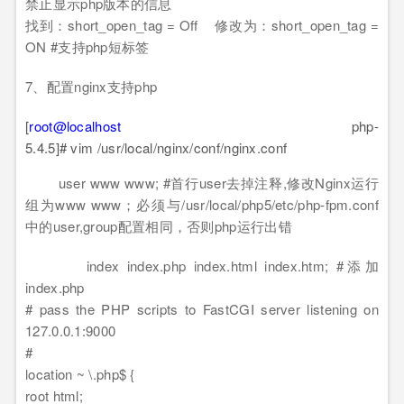
禁止显示php版本的信息
找到：short_open_tag = Off 修改为：short_open_tag =
ON #支持php短标签
7、配置nginx支持php
[
root@localhost
php-
5.4.5]# vim /usr/local/nginx/conf/nginx.conf
user www www; #首行user去掉注释,修改Nginx运行
组为www www；必须与/usr/local/php5/etc/php-fpm.conf
中的user,group配置相同，否则php运行出错
index index.php index.html index.htm; #添加
index.php
# pass the PHP scripts to FastCGI server listening on
127.0.0.1:9000
#
location ~ \.php$ {
root html;