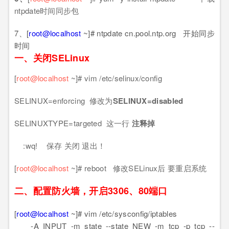
ntpdate时间同步包
7、[
root@localhost
~]# ntpdate cn.pool.ntp.org 开始同步
时间
一、关闭SELinux
[
root@localhost
~]# vim /etc/selinux/config
SELINUX=enforcing 修改为
SELINUX=disabled
SELINUXTYPE=targeted 这一行
注释掉
:wq! 保存 关闭 退出！
[
root@localhost
~]# reboot 修改SELinux后 要重启系统
二、配置防火墙，开启3306、80端口
[
root@localhost
~]# vim /etc/sysconfig/iptables
-A INPUT -m state --state NEW -m tcp -p tcp --