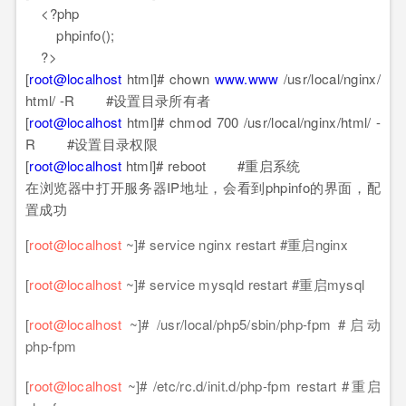
<?php
phpinfo();
?>
[
root@localhost
html]# chown
www.www
/usr/local/nginx/
html/ -R #设置目录所有者
[
root@localhost
html]# chmod 700 /usr/local/nginx/html/ -
R #设置目录权限
[
root@localhost
html]# reboot #重启系统
在浏览器中打开服务器IP地址，会看到phpinfo的界面，配
置成功
[
root@localhost
~]# service nginx restart #重启nginx
[
root@localhost
~]# service mysqld restart #重启mysql
[
root@localhost
~]# /usr/local/php5/sbin/php-fpm #启动
php-fpm
[
root@localhost
~]# /etc/rc.d/init.d/php-fpm restart #重启