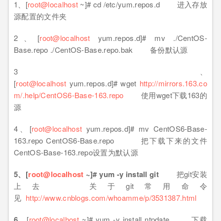
1、[
root@localhost
~]# cd /etc/yum.repos.d 进入存放
源配置的文件夹
2、[
root@localhost
yum.repos.d]# mv ./CentOS-
Base.repo ./CentOS-Base.repo.bak 备份默认源
3、
[
root@localhost
yum.repos.d]# wget
http://mirrors.163.co
m/.help/CentOS6-Base-163.repo
使用wget下载163的
源
4、[
root@localhost
yum.repos.d]# mv CentOS6-Base-
163.repo CentOS6-Base.repo 把下载下来的文件
CentOS-Base-163.repo设置为默认源
5、
[
root@localhost
~]# yum -y install git
把git安装
上去 关于git常用命令
见
http://www.cnblogs.com/whoamme/p/3531387.html
6、
[
root@localhost
~]# yum -y install ntpdate 下载