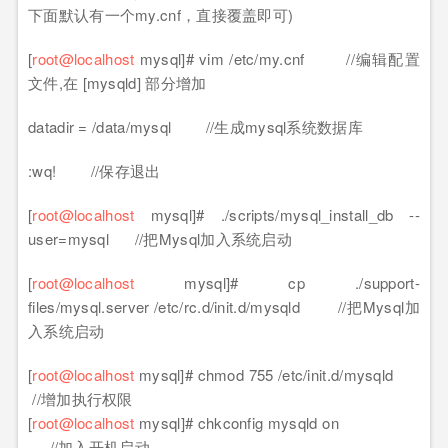
下面默认有一个my.cnf，直接覆盖即可)
[
root@localhost
mysql]# vim /etc/my.cnf //编辑配置
文件,在 [mysqld] 部分增加
datadir = /data/mysql //生成mysql系统数据库
:wq! //保存退出
[
root@localhost
mysql]# ./scripts/mysql_install_db --
user=mysql //把Mysql加入系统启动
[
root@localhost
mysql]# cp ./support-
files/mysql.server /etc/rc.d/init.d/mysqld //把Mysql加
入系统启动
[
root@localhost
mysql]# chmod 755 /etc/init.d/mysqld
//增加执行权限
[
root@localhost
mysql]# chkconfig mysqld on
//加入开机启动