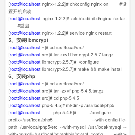
[
root@localhost
nginx-1.2.2]# chkconfig nginx on #设
置开机启动
[
root@localhost
nginx-1.2.2]# /etc/rc.d/init.d/nginx restart
#重启
[
root@localhost
nginx-1.2.2]# service nginx restart
5、安装libmcrypt
[
root@localhost
~]# cd /usr/local/src/
[
root@localhost
src]# tar zxvf libmcrypt-2.5.7.tar.gz
[
root@localhost
libmcrypt-2.5.7]# ./configure
[
root@localhost
libmcrypt-2.5.7]# make && make install
6、安装php
[
root@localhost
~]# cd /usr/local/src/
[
root@localhost
src]# tar -zxvf php-5.4.5.tar.gz
[
root@localhost
src]# cd php-5.4.5
[
root@localhost
php-5.4.5]# mkdir -p /usr/local/php5
[
root@localhost
php-5.4.5]# ./configure --
prefix=/usr/local/php5 --with-config-file-
path=/usr/local/php5/etc --with-mysql=/usr/local/mysql --
with-mysqli=/usr/local/mysql/bin/mysql_config --with-