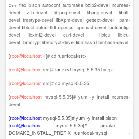
c++ flex bison autoconf automake bzip2-devel ncurses-
devel zlib-devel libjpeg-devel libpng-devel libtiff-
devel freetype-devel libXpm-devel gettext-devel pam-
devel libtool libtool-ltdl openssl openssl-devel fontconfig-
devel libxml2-devel curl-devel libicu libicu-
devel libmcrypt libmcrypt-devel libmhash libmhash-devel
[
root@localhost
~]# cd /usr/local/src/
[
root@localhost
src]# tar zxvf mysql-5.5.35.tar.gz
[
root@localhost
src]# cd mysql-5.5.35
[
root@localhost
mysql-5.5.35]# yum -y install ncurses-
devel
[
root@localhost
mysql-5.5.35]# yum -y install bison
[
root@localhost
mysql-5.5.35]# cmake -
DCMAKE_INSTALL_PREFIX=/usr/local/mysql -