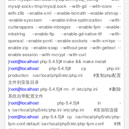
mysql-sock=/tmp/mysql.sock --with-gd --with-iconv --
with-zlib --enable-xml --enable-bcmath --enable-shmop -
-enable-sysvsem --enable-inline-optimization --with-
curlwrappers --enable-mbregex --enable-fpm --enable-
mbstring --enable-ftp --enable-gd-native-ttf --with-
openssl --enable-pcntl --enable-sockets --with-xmlrpc --
enable-zip --enable-soap --without-pear --with-gettext --
enable-session --with-mcrypt --with-curl
[
root@localhost
php-5.4.5]# make && make install
[
root@localhost
php-5.4.5]# cp php.ini-
production /usr/local/php5/etc/php.ini #复制php配置
文件到安装目录
[
root@localhost
php-5.4.5]# rm -rf /etc/php.ini #删除
系统自带配置文件
[
root@localhost
php-5.4.5]# ln -
s /usr/local/php5/etc/php.ini /etc/php.ini #添加软连接
[
root@localhost
php-5.4.5]# cp /usr/local/php5/etc/php-
fpm.conf.default /usr/local/php5/etc/php-fpm.conf #拷