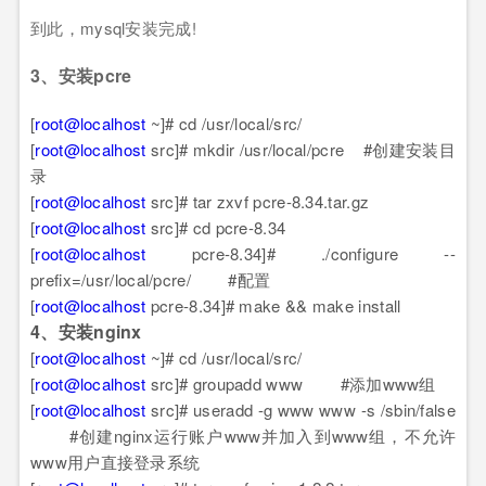
到此，mysql安装完成!
3、安装pcre
[
root@localhost
~]# cd /usr/local/src/
[
root@localhost
src]# mkdir /usr/local/pcre #创建安装目
录
[
root@localhost
src]# tar zxvf pcre-8.34.tar.gz
[
root@localhost
src]# cd pcre-8.34
[
root@localhost
pcre-8.34]# ./configure --
prefix=/usr/local/pcre/ #配置
[
root@localhost
pcre-8.34]# make && make install
4、安装nginx
[
root@localhost
~]# cd /usr/local/src/
[
root@localhost
src]# groupadd www #添加www组
[
root@localhost
src]# useradd -g www www -s /sbin/false
#创建nginx运行账户www并加入到www组，不允许
www用户直接登录系统