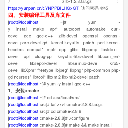
7、zlib-1.2.8.tar.gz：
https://yunpan.cn/cYNPPBILHGxGT
访问密码 4f45
四、安装编译工具及库文件
[
root@localhost
~]# yum -
y install make apr* autoconf automake curl-
devel gcc gcc-c++ zlib-devel openssl openssl-
devel pcre-devel gd kernel keyutils patch perl kernel-
headers compat* mpfr cpp glibc libgomp libstdc++-
devel ppl cloog-ppl keyutils-libs-devel libcom_err-
devel libsepol-devel libselinux-devel krb5-
devel libXpm* freetype libjpeg* libpng* php-common php-
gd ncurses* libtool* libxml2 libxml2-devel patch
[
root@localhost
~]# yum -y install gcc-c++
1、安装cmake
[
root@localhost
~]# cd /usr/local/src/
[
root@localhost
src]# tar zxvf cmake-2.8.8.tar.gz
[
root@localhost
src]# cd cmake-2.8.8
[
root@localhost
cmake-2.8.8]# ./configure
[
root@localhost
cmake-2.8.8]# make && make install