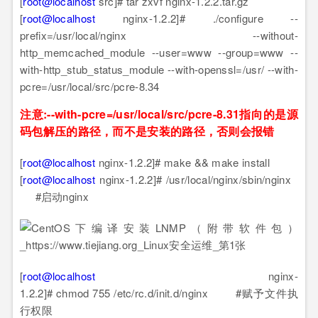
[
root@localhost
src]# tar zxvf nginx-1.2.2.tar.gz
[
root@localhost
nginx-1.2.2]# ./configure --
prefix=/usr/local/nginx --without-
http_memcached_module --user=www --group=www --
with-http_stub_status_module --with-openssl=/usr/ --with-
pcre=/usr/local/src/pcre-8.34
注意:--with-pcre=/usr/local/src/pcre-8.31指向的是源
码包解压的路径，而不是安装的路径，否则会报错
[
root@localhost
nginx-1.2.2]# make && make install
[
root@localhost
nginx-1.2.2]# /usr/local/nginx/sbin/nginx
#启动nginx
[
root@localhost
nginx-
1.2.2]# chmod 755 /etc/rc.d/init.d/nginx #赋予文件执
行权限