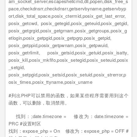
am_socket_server,escapeshellcmd,dll,popen,disk_free_s
pace,checkdnsrr,checkdnsrr,getservbyname,getservbyp
ort,disk_total_space,posix_ctermid,posix_get_last_error,
posix_getcwd, posix_getegid,posix_geteuid,posix_getgid,
posix_getgrgid,posix_getgrnam,posix_getgroups,posix_g
etlogin,posix_getpgid,posix_getpgrp,posix_getpid,
posix_getppid,posix_getpwnam,posix_getpwuid,
posix_getrlimit, posix_getsid,posix_getuid,posix_isatty,
posix_kill,posix_mkfifo,posix_setegid,posix_seteuid,posix
_setgid,
posix_setpgid,posix_setsid,posix_setuid,posix_strerror,p
osix_times,posix_ttyname,posix_uname
#列出PHP可以禁用的函数，如果某些程序需要用到这个
函数，可以删除，取消禁用。
找到：;date.timezone = 修改为：date.timezone =
PRC #设置时区
找到：expose_php = On 修改为：expose_php = OFF #