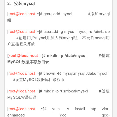
2、安装mysql
[
root@localhost
~]# groupadd mysql #添加mysql
组
[
root@localhost
~]# useradd -g mysql mysql -s /bin/false
#创建用户mysql并加入到mysql组，不允许mysql用
户直接登录系统
[
root@localhost
~]# mkdir -p /data/mysql #创建
MySQL数据库存放目录
[
root@localhost
~]# chown -R mysql:mysql /data/mysql
#设置MySQL数据库目录权限
[
root@localhost
~]# mkdir -p /usr/local/mysql #创建
MySQL安装目录
[
root@localhost
~]# yum -y install ntp vim-
enhanced gcc gcc-