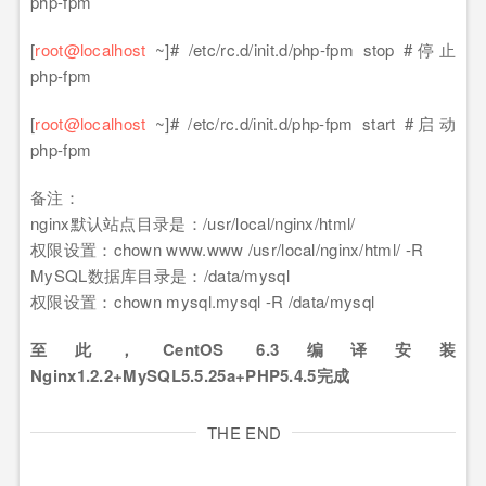
php-fpm
[
root@localhost
~]# /etc/rc.d/init.d/php-fpm stop #停止
php-fpm
[
root@localhost
~]# /etc/rc.d/init.d/php-fpm start #启动
php-fpm
备注：
nginx默认站点目录是：/usr/local/nginx/html/
权限设置：chown www.www /usr/local/nginx/html/ -R
MySQL数据库目录是：/data/mysql
权限设置：chown mysql.mysql -R /data/mysql
至此，CentOS 6.3编译安装
Nginx1.2.2+MySQL5.5.25a+PHP5.4.5完成
THE END