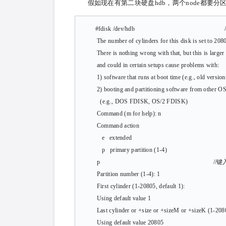
假如现在有第二块硬盘hdb，两个node都要分
#fdisk /dev/hdb //准备
The number of cylinders for this disk is set to 208
There is nothing wrong with that, but this is larger
and could in certain setups cause problems with:
1) software that runs at boot time (e.g., old versio
2) booting and partitioning software from other O
(e.g., DOS FDISK, OS/2 FDISK)
Command (m for help): n
Command action
e extended
p primary partition (1-4)
p //键入 p 表示
Partition number (1-4): 1
First cylinder (1-20805, default
Using default value 1
Last cylinder or +size or +sizeM or +sizeK (
Using default value 20805