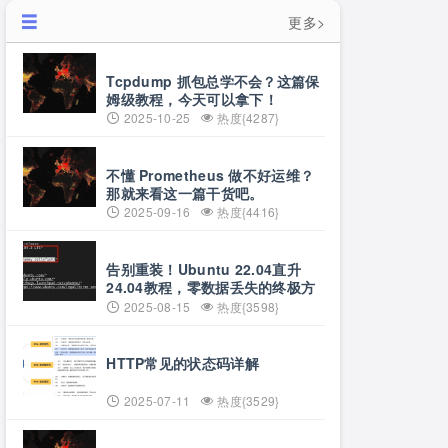
更多>
Tcpdump 抓包总学不会？这篇保
姆级教程，今天可以拿下！
2025-10-25
热度{4287}
不懂 Prometheus 做不好运维？
那就来看这一篇干货吧。
2025-09-16
热度{4416}
告别重装！Ubuntu 22.04直升
24.04教程，零数据丢失的终极方
案
2025-08-15
热度{3598}
HTTP常见的状态码详解
2025-07-11
热度{3529}