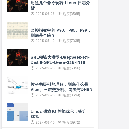
用这几个命令玩转 Linux 日志分
析
2025-06-06
热度{3565}
监控指标中的 P90、P95、P99，
到底是个啥？
2025-05-19
热度{7335}
SRE领域大模型-DeepSeek-R1-
Distill-SRE-Qwen-32B-INT8
2025-02-26
热度{5026}
教科书级别的理解：到底什么是
Vlan、三层交换机、网关与DNS？
2025-02-26
热度{3634}
Linux 磁盘IO 性能优化，提升
30%！
2024-08-16
热度{8972}