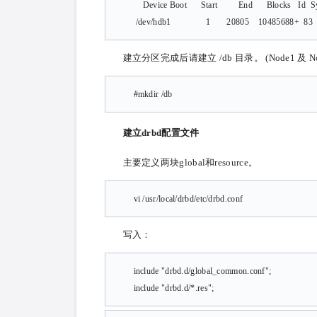
Device Boot Start End Blocks Id Sy
/dev/hdb1 1 20805 10485688+ 83 L
建立分区完成后请建立 /db 目录。 (Node1 及 N
#mkdir /db
建立drbd配置文件
主要定义两块global和resource。
vi /usr/local/drbd/etc/drbd.conf
写入：
include "drbd.d/global_common.conf";
include "drbd.d/*.res";