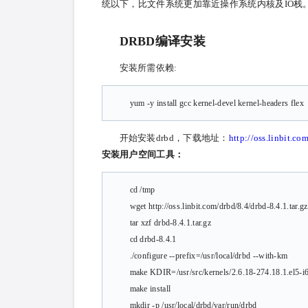
统以下，比文件系统更加靠近操作系统内核及IO栈
DRBD编译安装
安装所需依赖:
yum -y install gcc kernel-devel kernel-headers flex
开始安装drbd，下载地址：
http://oss.linbit.co
安装用户空间工具：
cd /tmp
wget http://oss.linbit.com/drbd/8.4/drbd-8.4.1.tar.gz
tar xzf drbd-8.4.1.tar.gz
cd drbd-8.4.1
./configure --prefix=/usr/local/drbd --with-km
make KDIR=/usr/src/kernels/2.6.18-274.18.1.el5-i
make install
mkdir -p /usr/local/drbd/var/run/drbd