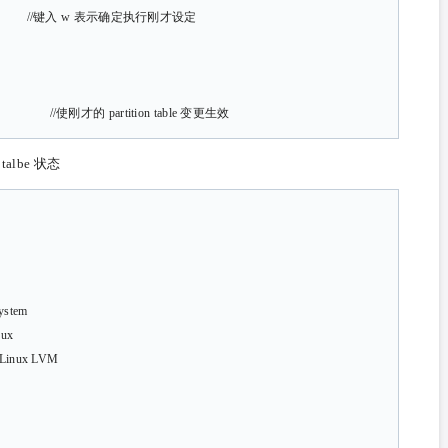
 //键入 w 表示确定执行刚才设定
be //使刚才的 partition table 变更生效
talbe 状态
stem
ux
inux LVM