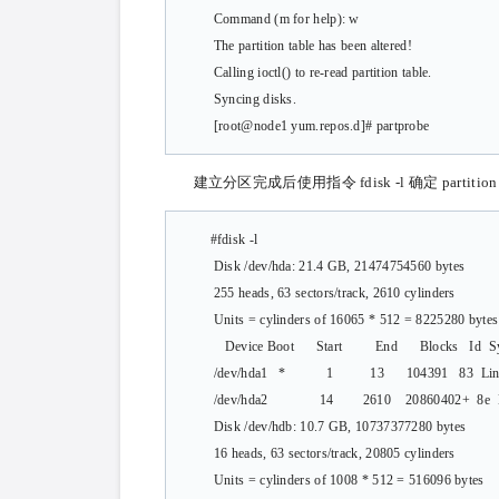
Command (m for help): w
The partition table has been altered!
Calling ioctl() to re-read partition table.
Syncing disks.
[root@node1 yum.repos.d]# partpro
建立分区完成后使用指令 fdisk -l 确定 partition 
#fdisk -l
Disk /dev/hda: 21.4 GB, 21474754560 bytes
255 heads, 63 sectors/track, 2610 cylinders
Units = cylinders of 16065 * 512 = 8225280 bytes
Device Boot Start End Blocks Id Sy
/dev/hda1 * 1 13 104391 83 Lin
/dev/hda2 14 2610 20860402+ 8e L
Disk /dev/hdb: 10.7 GB, 10737377280 bytes
16 heads, 63 sectors/track, 20805 cylinders
Units = cylinders of 1008 * 512 = 516096 bytes