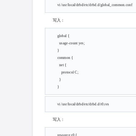
vi /usr/local/drbd/etc/drbd.d/global_common.conf
写入：
global {
usage-count yes;
}
common {
net {
protocol C;
}
}
vi /usr/local/drbd/etc/drbd.d/r0.res
写入：
resource r0 {