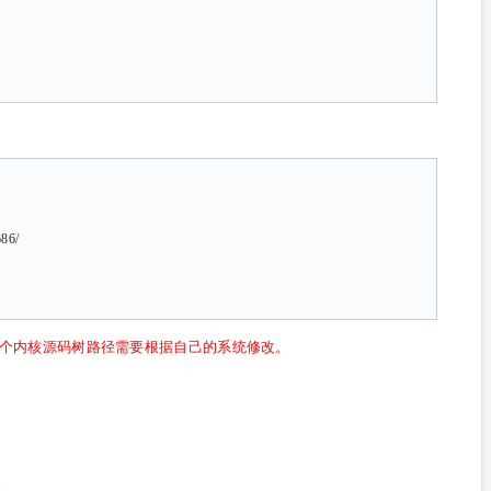
686/
1.el5-i686/这个内核源码树路径需要根据自己的系统修改。