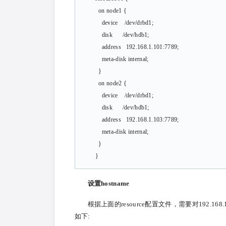
on node1 {
device /dev/drbd1;
disk /dev/hdb1;
address 192.168.1.101:7789;
meta-disk internal;
}
on node2 {
device /dev/drbd1;
disk /dev/hdb1;
address 192.168.1.103:7789;
meta-disk internal;
}
}
设置hostname
根据上面的resource配置文件，需要对192.168.1.
如下: