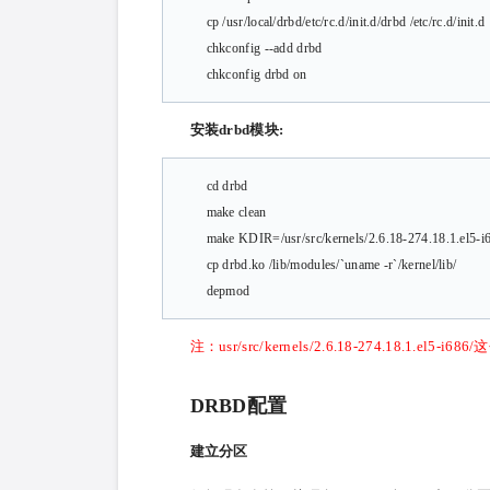
cp /usr/local/drbd/etc/rc.d/init.d/drbd /etc/rc.d/init.d
chkconfig --add drbd
chkconfig drbd on
安装drbd模块:
cd drbd
make clean
make KDIR=/usr/src/kernels/2.6.18-274.18.1.el5-i
cp drbd.ko /lib/modules/`uname -r`/kernel/lib/
depmod
注：usr/src/kernels/2.6.18-274.18.
DRBD配置
建立分区