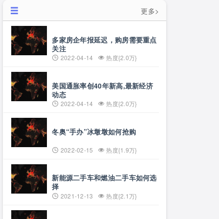
更多>
多家房企年报延迟，购房需要重点
关注
2022-04-14
热度{2.0万}
美国通胀率创40年新高,最新经济
动态
2022-04-14
热度{2.0万}
冬奥“手办”冰墩墩如何抢购
2022-02-15
热度{1.9万}
新能源二手车和燃油二手车如何选
择
2021-12-13
热度{2.1万}