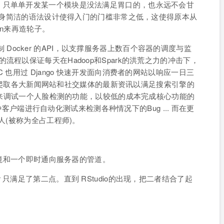
，只单单开发某一个模块是没法满足胃口的，也永远不会甘
为本身简洁的语法设计使得入门的门槛非常之低，这使得原本从
on来再造轮子。
来控制 Docker 的API，以支撑服务器上数百个容器的调度与监
ETL 的流程以保证每天在Hadoop和Spark的洪荒之力的冲击下，
 也用过 Django 快速开发面向消费者的网站以响应一日三
py 爬取各大新闻网站和社交媒体的最新资讯以满足搜索引擎的
CV来调试一个人脸检测的功能，以较低的成本完成核心功能的
对各种客户端进行自动化测试来检测各种情况下的Bug ... 而在更
人(被称为全占工程师)。
程环境和一个即时通向服务器的管道。
pyter 只满足了第二点。直到 RStudio的出现，把二者结合了起