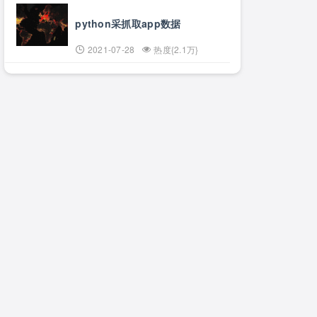
python采抓取app数据
2021-07-28
热度{2.1万}