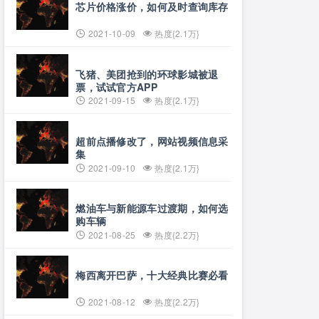
芯片价格涨价，如何及时查询库存
2021-10-09
热度{2.1万}
飞猪、美团抢到的环球影城被退
票，试试官方APP
2021-09-15
热度{2.1万}
超前点播修改了，网站视频信息采
集
2021-09-10
热度{2.1万}
燃油车与新能源车过渡期，如何选
购车辆
2021-08-25
热度{2.2万}
梅西离开巴萨，十大经典比赛必看
2021-08-12
热度{2.2万}