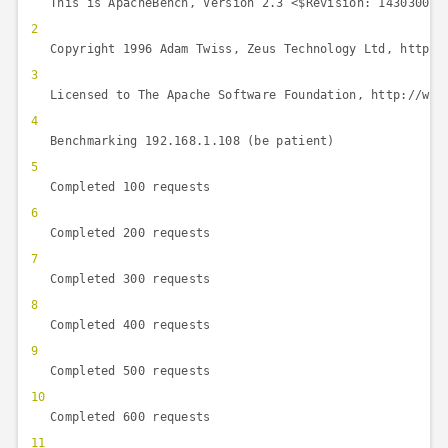
This is ApacheBench, Version 2.3 <$Revision: 143030
2
Copyright 1996 Adam Twiss, Zeus Technology Ltd, http:/
3
Licensed to The Apache Software Foundation, http://www
4
Benchmarking 192.168.1.108 (be patient)
5
Completed 100 requests
6
Completed 200 requests
7
Completed 300 requests
8
Completed 400 requests
9
Completed 500 requests
10
Completed 600 requests
11