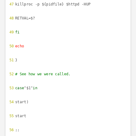
47
killproc -p ${pidfile} $httpd -HUP
48
RETVAL=$?
49
fi
50
echo
51
}
52
# See how we were called.
53
case
"$1"
in
54
start)
55
start
56
;;