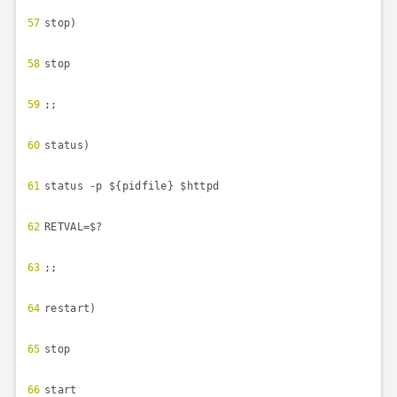
57
stop)
58
stop
59
;;
60
status)
61
status -p ${pidfile} $httpd
62
RETVAL=$?
63
;;
64
restart)
65
stop
66
start