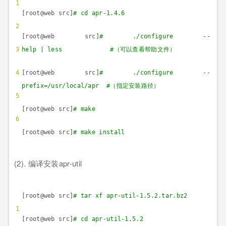
1
[root@web src]
# cd apr-1.4.6
2
[root@web src]
# ./configure --
3
help | less #
（可以查看帮助文件）
4
[root@web src]
# ./configure --
prefix=/usr/local/apr #
（指定安装路径）
5
[root@web src]
# make
6
[root@web src]
# make install
(2).
编译安装
apr-util
[root@web src]
# tar xf apr-util-1.5.2.tar.bz2
1
[root@web src]
# cd apr-util-1.5.2