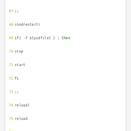
67
;;
68
condrestart)
69
if
[ -f ${pidfile} ] ;
then
70
stop
71
start
72
fi
73
;;
74
reload)
75
reload