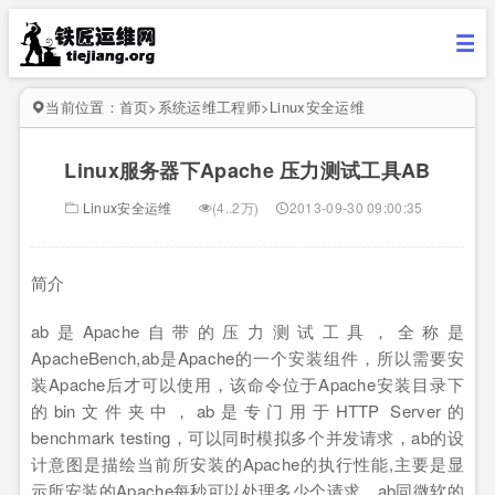
当前位置：
首页
>
系统运维工程师
>
Linux安全运维
Linux服务器下Apache 压力测试工具AB
Linux安全运维
(4..2万)
2013-09-30 09:00:35
简介
ab
是
Apache
自带的压力测试工具，全称是
ApacheBench,ab
是
Apache
的一个安装组件，所以需要安
装
Apache
后才可以使用，该命令位于
Apache
安装目录下
的
bin
文件夹中，
ab
是专门用于
HTTP Server
的
benchmark testing
，可以同时模拟多个并发请求，
ab
的设
计意图是描绘当前所安装的
Apache
的执行性能
,
主要是显
示所安装的
Apache
每秒可以处理多少个请求，
ab
同微软的