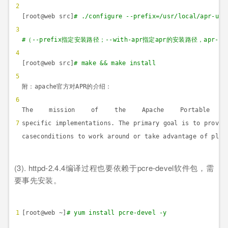
2
[root@web src]
# ./configure --prefix=/usr/local/apr-uti
3
#
（
--prefix
指定安装路径；
--with-apr
指定
apr
的安装路径，
apr-ut
4
[root@web src]
# make && make install
5
附：
apache
官方对
APR
的介绍：
6
The mission of the Apache Portable Ru
7
specific implementations. The primary goal is to provid
caseconditions to work around or take advantage of plat
(3). httpd-2.4.4
编译过程也要依赖于
pcre-devel
软件包，需
要事先安装。
1
[root@web ~]
# yum install pcre-devel -y