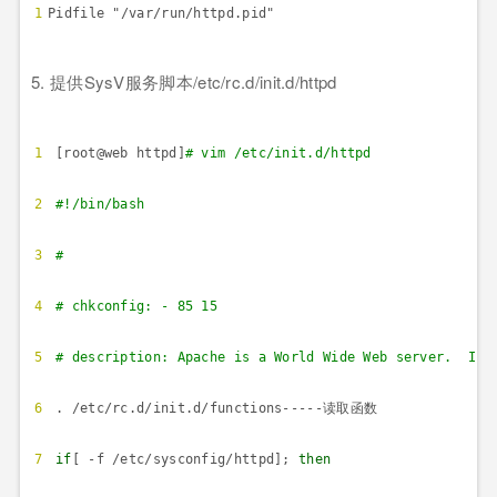
1
Pidfile "/var/run/httpd.pid"
5.
提供
SysV
服务脚本
/etc/rc.d/init.d/httpd
1
[root@web httpd]
# vim /etc/init.d/httpd
2
#!/bin/bash
3
#
4
# chkconfig: - 85 15
5
# description: Apache is a World Wide Web server. It 
6
. /etc/rc.d/init.d/functions-----
读取函数
7
if
[ -f /etc/sysconfig/httpd];
then