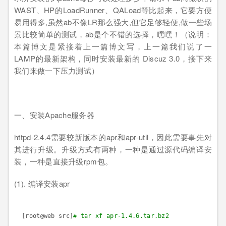
WAST
、
HP
的
LoadRunner
、
QALoad
等比起来，它要方便
易用得多
,
虽然
ab
不像
LR
那么强大
,
但它足够轻便
,
做一些场
景比较简单的测试，
ab
是个不错的选择，嘿嘿！（说明：
本篇博文是紧接着上一篇博文写，上一篇我们说了一
LAMP
的最新架构，同时安装最新的
Discuz 3.0
，接下来
我们来做一下压力测试）
一、安装
Apache
服务器
httpd-2.4.4
需要较新版本的
apr
和
apr-util
，因此需要事先对
其进行升级。升级方式有两种，一种是通过源代码编译安
装，一种是直接升级
rpm
包。
(1).
编译安装
apr
[root@web src]
# tar xf apr-1.4.6.tar.bz2