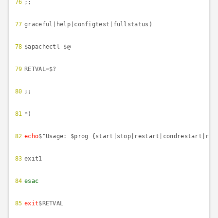
76
;;
77
graceful|help|configtest|fullstatus)
78
$apachectl $@
79
RETVAL=$?
80
;;
81
*)
82
echo
$"Usage: $prog {start|stop|restart|condrestart|rel
83
exit1
84
esac
85
exit
$RETVAL