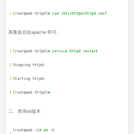
1
[root@web httpd]
# vim /etc/httpd/httpd.conf
再重新启动
apache
即可。
1
[root@web httpd]
# service httpd restart
2
Stopping httpd: [ 
3
Starting httpd: [ 
4
[root@web httpd]
#
二、查询
ab
版本
[root@web ~]
# ab -V