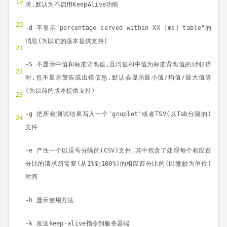
19
求
,
默认为不启用
KeepAlive
功能
20
-d
不显示
"percentage served within XX [ms] table"
的
消息
(
为以前的版本提供支持
)
21
-S
不显示中值和标准背离值
,
且均值和中值为标准背离值的
1
到
2
倍
22
时
,
也不显示警告或出错信息
,
默认会显示最小值
/
均值
/
最大值等
(
为以前的版本提供支持
)
23
-g
把所有测试结果写入一个
'gnuplot'
或者
TSV(
以
Tab
分隔的
)
24
文件
-e
产生一个以逗号分隔的
(CSV)
文件
,
其中包含了处理每个相应百
分比的请求所需要
(
从
1%
到
100%)
的相应百分比的
(
以微妙为单位
)
时间
-h
显示使用方法
-k
发送
keep-alive
指令到服务器端