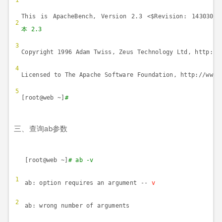
1
This is ApacheBench, Version 2.3 <$Revision: 143030
2
本
2.3
3
Copyright 1996 Adam Twiss, Zeus Technology Ltd, http://
4
Licensed to The Apache Software Foundation, http://www.
5
[root@web ~]
#
三、查询
ab
参数
[root@web ~]
# ab -v
1
ab: option requires an argument --
v
2
ab: wrong number of arguments