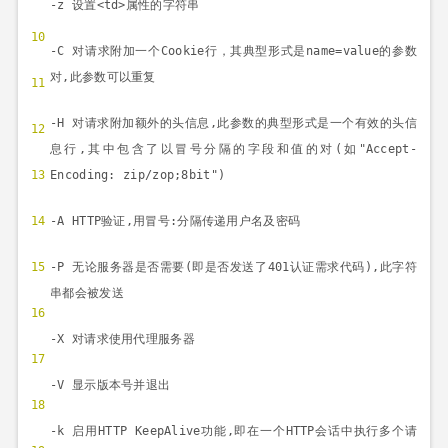
-z
设置
<td>
属性的字符串
10
-C
对请求附加一个
Cookie
行，其典型形式是
name=value
的参数
对
,
此参数可以重复
11
-H
对请求附加额外的头信息
,
此参数的典型形式是一个有效的头信
12
息行
,
其中包含了以冒号分隔的字段和值的对
(
如
"Accept-
13
Encoding: zip/zop;8bit")
14
-A HTTP
验证
,
用冒号
:
分隔传递用户名及密码
15
-P
无论服务器是否需要
(
即是否发送了
401
认证需求代码
),
此字符
串都会被发送
16
-X
对请求使用代理服务器
17
-V
显示版本号并退出
18
-k
启用
HTTP KeepAlive
功能
,
即在一个
HTTP
会话中执行多个请