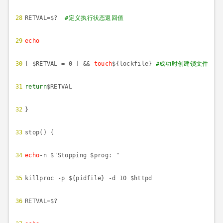
28
RETVAL=$?
#
定义执行状态返回值
29
echo
30
[ $RETVAL = 0 ] &&
touch
${lockfile}
#
成功时创建锁文件
31
return
$RETVAL
32
}
33
stop() {
34
echo
-n $"Stopping $prog: "
35
killproc -p ${pidfile} -d 10 $httpd
36
RETVAL=$?