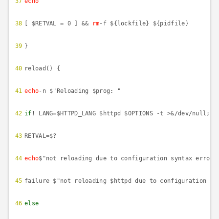
37
echo
38
[ $RETVAL = 0 ] &&
rm
-f ${lockfile} ${pidfile}
39
}
40
reload() {
41
echo
-n $"Reloading $prog: "
42
if
! LANG=$HTTPD_LANG $httpd $OPTIONS -t >&/dev/null;
t
43
RETVAL=$?
44
echo
$"not reloading due to configuration syntax error"
45
failure $"not reloading $httpd due to configuration sy
46
else