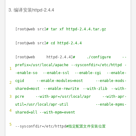
3.
编译安装
httpd-2.4.4
[root@web src]
# tar xf httpd-2.4.4.tar.gz
[root@web src]
# cd httpd-2.4.4
[root@web httpd-2.4.4]
# ./configure --
prefix=/usr/local/apache --sysconfdir=/etc/httpd -
1
-enable-so --enable-ssl --enable-cgi --enable-
cgid --enable-modules=most --enable-mods-
2
shared=most --enable-rewrite --with-zlib --with-
3
pcre --with-apr=/usr/local/apr --with-apr-
util=/usr/local/apr-util --enable-mpms-
4
shared=all --with-mpm=event
5
--sysconfdir=/etc/httpd
#
指定配置文件安装位置