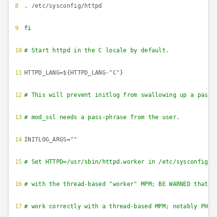
8
. /etc/sysconfig/httpd
9
fi
10
# Start httpd in the C locale by default.
11
HTTPD_LANG=${HTTPD_LANG-"C"}
12
# This will prevent initlog from swallowing up a pass-
13
# mod_ssl needs a pass-phrase from the user.
14
INITLOG_ARGS=""
15
# Set HTTPD=/usr/sbin/httpd.worker in /etc/sysconfig/h
16
# with the thread-based "worker" MPM; BE WARNED that s
17
# work correctly with a thread-based MPM; notably PHP 