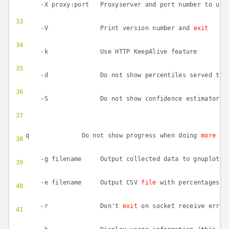
-X proxy:port Proxyserver and port number to 
33
-V Print version number and
exit
34
-k Use HTTP KeepAlive feature
35
-d Do not show percentiles served ta
36
-S Do not show confidence estimators a
37
q Do not show progress when doing
more
th
38
-g filename Output collected data to gnuplot
f
39
-e filename Output CSV
file
with percentages
40
-r Don't
exit
on socket receive err
41