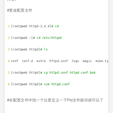
#
更改配置文件
1
[root@web httpd-2.4.4]
# cd
2
[root@web ~]
# cd /etc/httpd/
3
[root@web httpd]
# ls
4
conf conf.d extra httpd.conf logs magic mime.type
5
[root@web httpd]
# cp httpd.conf httpd.conf.bak
6
[root@web httpd]
# vim httpd.conf
#
在配置文件中找一个位置定义一下
Pid
文件路径就可以了