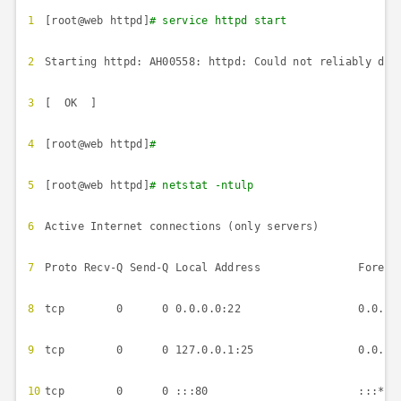
1
[root@web httpd]
# service httpd start
2
Starting httpd: AH00558: httpd: Could not reliably det
3
[ OK ]
4
[root@web httpd]
#
5
[root@web httpd]
# netstat -ntulp
6
Active Internet connections (only servers)
7
Proto Recv-Q Send-Q Local Address For
8
tcp 0 0 0.0.0.0:22 0.0.0
9
tcp 0 0 127.0.0.1:25 0.0.0
10
tcp 0 0 :::80 :::* L