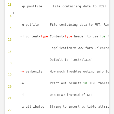
13
-p postfile File containing data to POST. Rem
T
14
-u putfile File containing data to PUT. Rememb
15
-T content-
type
Content-
type
header to use
for
POS
16
'application/x-www-form-urlencod
17
Default is 'text/plain'
18
-
v
verbosity How much troubleshooting info to
19
-w Print out results
in
HTML table
20
-i Use HEAD instead of GET
21
-x attributes String to insert as table attrib
22