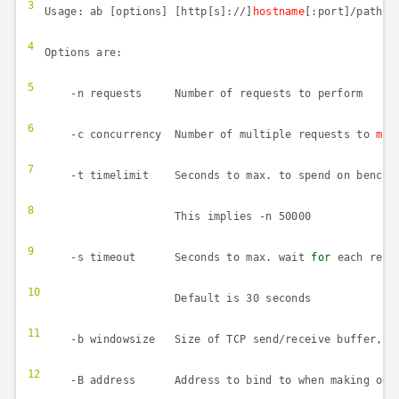
3
Usage: ab [options] [http[s]://]
hostname
[:port]/pat
4
Options are:
5
-n requests Number of requests to perform
6
-c concurrency Number of multiple requests to
mak
7
-t timelimit Seconds to max. to spend on benc
8
This implies -n 50000
9
-s timeout Seconds to max. wait
for
each res
10
Default is 30 seconds
11
-b windowsize Size of TCP send/receive buffer,
i
12
-B address Address to bind to when making out