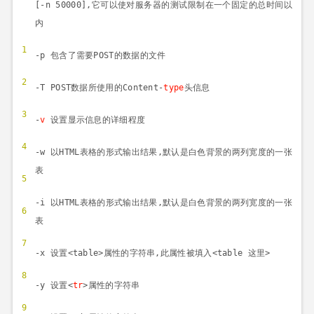
[-n 50000],
它可以使对服务器的测试限制在一个固定的总时间以
内
1
-p
包含了需要
POST
的数据的文件
2
-T POST
数据所使用的
Content-
type
头信息
3
-
v
设置显示信息的详细程度
4
-w
以
HTML
表格的形式输出结果
,
默认是白色背景的两列宽度的一张
表
5
-i
以
HTML
表格的形式输出结果
,
默认是白色背景的两列宽度的一张
6
表
7
-x
设置
<table>
属性的字符串
,
此属性被填入
<table
这里
>
8
-y
设置
<
tr
>
属性的字符串
9