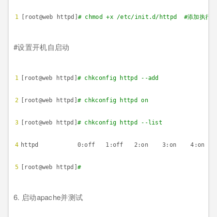
1
[root@web httpd]
# chmod +x /etc/init.d/httpd #
添加执行
#
设置开机自启动
1
[root@web httpd]
# chkconfig httpd --add
2
[root@web httpd]
# chkconfig httpd on
3
[root@web httpd]
# chkconfig httpd --list
4
httpd 0:off 1:off 2:on 3:on 4:on 5
5
[root@web httpd]
#
6.
启动
apache
并测试