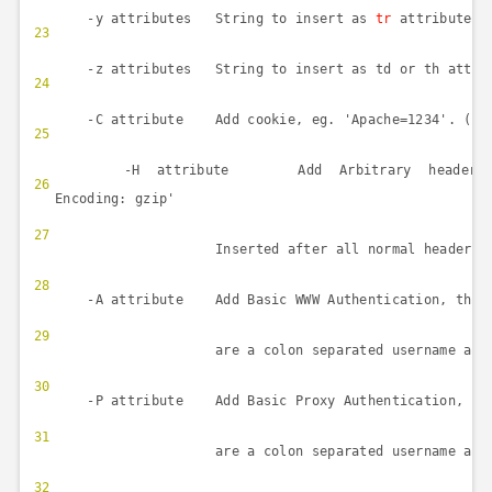
-y attributes String to insert as
tr
attribut
23
-z attributes String to insert as td or th att
24
-C attribute Add cookie, eg. 'Apache=1234'. (r
25
-H attribute Add Arbitrary header lin
26
Encoding: gzip'
27
Inserted after all normal header line
28
-A attribute Add Basic WWW Authentication, the
29
are a colon separated username and 
30
-P attribute Add Basic Proxy Authentication, t
31
are a colon separated username and 
32