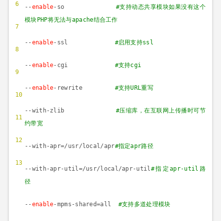
6
--
enable
-so
#
支持动态共享模块如果没有这个
模块
PHP
将无法与
apache
结合工作
7
--
enable
-ssl
#
启用支持
ssl
8
--
enable
-cgi
#
支持
cgi
9
--
enable
-rewrite
#
支持
URL
重写
10
--with-zlib
#
压缩库，在互联网上传播时可节
11
约带宽
12
--with-apr=/usr/local/apr
#
指定
apr
路径
13
--with-apr-util=/usr/local/apr-util
#
指定
apr-util
路
径
--
enable
-mpms-shared=all
#
支持多道处理模块