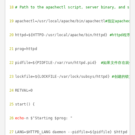
18
# Path to the apachectl script, server binary, and sho
19
apachectl=/usr/local/apache/bin/apachectl
#
指定
apachectl
20
httpd=${HTTPD-/usr/local/apache/bin/httpd}
#httpd
程序位
21
prog=httpd
22
pidfile=${PIDFILE-/var/run/httpd.pid}
#
如果文件存在就使
23
lockfile=${LOCKFILE-/var/lock/subsys/httpd}
#
创建的锁文
24
RETVAL=0
25
start() {
26
echo
-n $"Starting $prog: "
27
LANG=$HTTPD_LANG daemon --pidfile=${pidfile} $httpd $