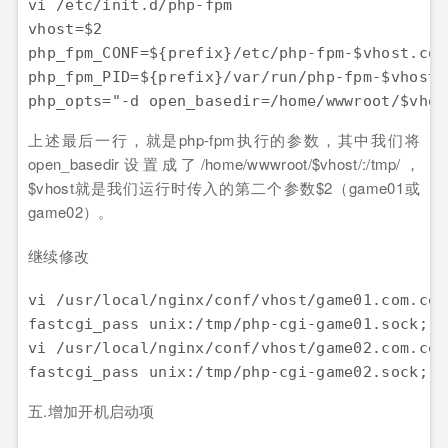
vi /etc/init.d/php-fpm 

vhost=$2 

php_fpm_CONF=${prefix}/etc/php-fpm-$vhost.conf
php_fpm_PID=${prefix}/var/run/php-fpm-$vhost.p
上述最后一行，就是php-fpm执行的参数，其中我们将
open_basedir设置成了/home/wwwroot/$vhost/:/tmp/，
$vhost就是我们运行时传入的第二个参数$2（game01或
game02）。
继续修改
vi /usr/local/nginx/conf/vhost/game01.
fastcgi_pass unix:/tmp/php-cgi-game01.sock;

vi /usr/local/nginx/conf/vhost/game02.com.conf
五.增加开机启动项