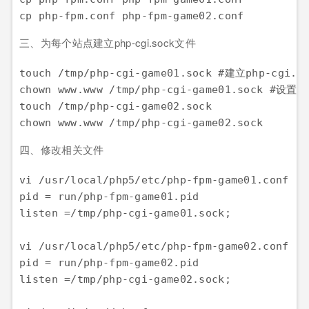
三、为每个站点建立php-cgi.sock文件
touch /tmp/php-cgi-game01.sock #建立php-cgi.s
chown www.www /tmp/php-cgi-game01.sock 
touch /tmp/php-cgi-game02.sock 

四、修改相关文件
vi /usr/local/php5/etc/php-fpm-game01.conf 

pid = run/php-fpm-game01.pid 

listen =/tmp/php-cgi-game01.sock; 

vi /usr/local/php5/etc/php-fpm-game02.conf

pid = run/php-fpm-game02.pid

listen =/tmp/php-cgi-game02.sock; 
