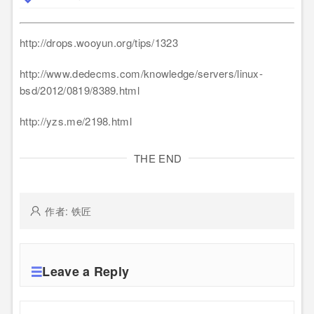
http://drops.wooyun.org/tips/1323
http://www.dedecms.com/knowledge/servers/linux-
bsd/2012/0819/8389.html
http://yzs.me/2198.html
THE END
作者: 铁匠
Leave a Reply