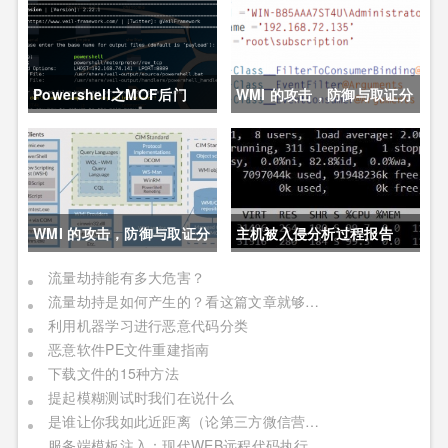
Powershell之MOF后门
WMI 的攻击，防御与取证分
析技术之防御篇
WMI 的攻击，防御与取证分
主机被入侵分析过程报告
析技术之攻击篇
流量劫持能有多大危害？
流量劫持是如何产生的？看这篇文章就够了！
利用机器学习进行恶意代码分类
恶意软件PE文件重建指南
下载文件的15种方法
提起模糊测试时我们在说什么
是谁让你我如此近距离（论第三方微信营销平台的安全隐患）
服务端模板注入：现代WEB远程代码执行（补充翻译和扩展）