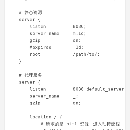
    # 静态资源

    server {

        listen          8080;

        server_name     m.io;

        gzip            on;

        #expires         1d;

        root            /path/to/;

    }

    # 代理服务

    server {

        listen          8080 default_server;

        server_name     _;

        gzip            on;

        location / {

            # 请求的是 html 资源，进入劫持流程
