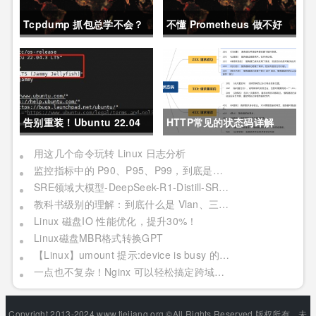
Tcpdump 抓包总学不会？
不懂 Prometheus 做不好
这篇保姆级教程，今天可以
运维？那就来看这一篇干货
拿下！
吧。
告别重装！Ubuntu 22.04
HTTP常见的状态码详解
直升24.04教程，零数据丢
用这几个命令玩转 Linux 日志分析
监控指标中的 P90、P95、P99，到底是个啥？
失的终极方案
SRE领域大模型-DeepSeek-R1-Distill-SRE-Qwen-32B-INT8
教科书级别的理解：到底什么是 Vlan、三层交换机、网关与DNS？
Linux 磁盘IO 性能优化，提升30%！
Linux磁盘MBR格式转换GPT
【Linux】umount 提示:device is busy 的处理方法(In some cases useful info about processes that use )
一点也不复杂！Nginx 可以轻松搞定跨域问题？妥妥加薪！
Copyright 2013-2024 www.tiejiang.org ©All Rights Reserved.版权所有，未