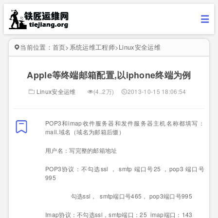
当前位置：
首页
>
系统运维工程师
>
Linux安全运维
Apple等终端邮箱配置,以iphone终端为例
Linux安全运维
(4..2万)
2013-10-15 18:06:54
POP3
和
imap
收件服务器和发件服务器主机名称都填写：
mail.
域名（域名为邮箱后缀）
用户名：写完整的邮箱地址
POP3
协议：不勾选
ssl
，
smtp
端口号
25
，
pop3
端口号
995
勾选
ssl
，
smtp
端口号
465
，
pop3
端口号
995
Imap
协议：不勾选
ssl
，
smtp
端口：
25 imap
端口：
143