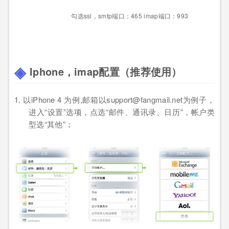
勾选
ssl
，
smtp
端口：
465 imap
端口：
993
Iphone
，
imap
配置（推荐使用）
1. 以
iPhone 4
为例
,
邮箱以
support@fangmail.net
为例子，
进入
“
设置”
选项，点选
“
邮件、通讯录、日历”
，帐户类
型选
“
其他”
；