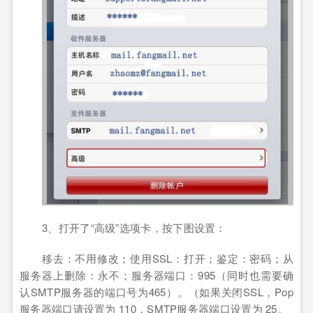
3
、打开了
“
高级
”
选项卡，按下图设置：
移去：不用修改；使用
SSL
：打开；
鉴定：密码；从
服务器上删除：永不；服务器端口：995（同时也需要确
认
SMTP
服务器的端口号为
465
）
。（如果关闭
SSL
，
Pop
服务器端口请设置为 110，
SMTP
服务器端口设置为
25
。