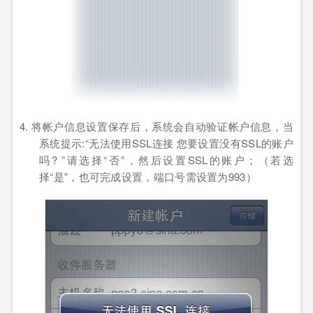
4. 将帐户信息设置保存后，系统会自动验证帐户信息，当
系统提示
:“
无法使用
SSL
连接 您要设置没有
SSL
的账户
吗
? ”
请选择
“
否
”
，然后设置
SSL
的账户；（若选
择
“
是
”
，也可完成设置，端口号需设置为
993）