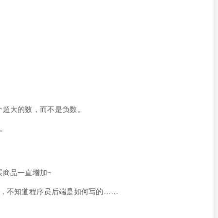
个超大的数，而不是负数。
。
买商品一直增加~
况，不知道程序员后端是如何写的……