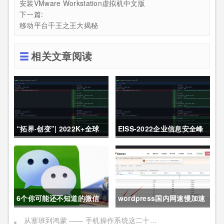
安装VMware Workstation虚拟机中文版
下一篇:
移动平台千王之王大揭秘
相关文章阅读
“拓界·创变”| 2022K+全球
EISS-2022企业信息安全峰
软件研发行业创新峰会上海
会之深圳站 10月28日成功
站敬请期待！
举办
6个你可能还不知道的微信
wordpress国内网速慢加速
冷知识，每一个都令人相见
及防DDOS攻击快速CF切换
从塞班到鸿蒙 —— 手机操作系统这二十年历程