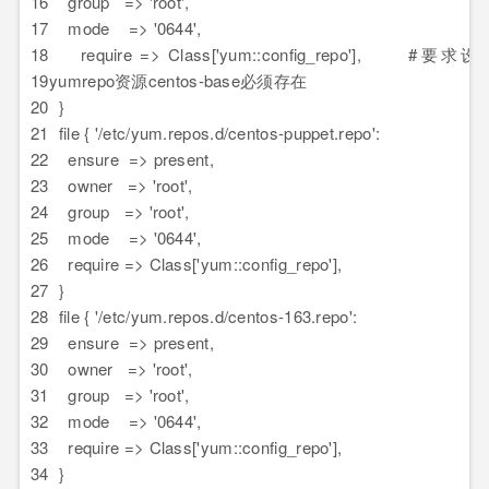
16
group => 'root',
17
mode => '0644',
18
require => Class['yum::config_repo'], #要
19
yumrepo资源centos-base必须存在
20
}
21
file { '/etc/yum.repos.d/centos-puppet.repo':
22
ensure => present,
23
owner => 'root',
24
group => 'root',
25
mode => '0644',
26
require => Class['yum::config_repo'],
27
}
28
file { '/etc/yum.repos.d/centos-163.repo':
29
ensure => present,
30
owner => 'root',
31
group => 'root',
32
mode => '0644',
33
require => Class['yum::config_repo'],
34
}