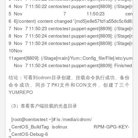
4
Nov 7 11:50:22 centostest puppet-agent[8809]: (/Stage[mai
5
Nov 7 11:50:23 centostest puppet-agent
6
6]/content) content changed '{md5}e8e57fd1a55dc5c6d82
7
Nov 7 11:50:23 centostest puppet-agent[8809]: (/Stage[m
8
Nov 7 11:50:24 centostest puppet-agent[8809]: (/Stage[ma
9
Nov 7 11:50:24 centostest puppet-agent[8809]: (/Stage[ma
10
Nov 7 11:5
11
agent[8809]: (/Stage[main]/Yum::Config_file/File[/etc/y
Nov 7 11:50:24 centostest puppet-agent[8809]: Finished ca
结论：可看到cdrom目录创建、挂载命令执行成功、备份
命令成功、同步了PKI文件和CON文件、创建了三个
YUMREPO
（3）查看客户端挂载的光盘目录
[root@centostest ~]# ls /media/cdrom/
CentOS_BuildTag isolinux RPM-GPG-KEY-
1
CentOS-Debug-6
2