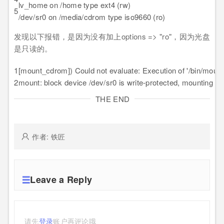
lv_home on /home type ext4 (rw)
5
/dev/sr0 on /media/cdrom type iso9660 (ro)
发现以下报错，是因为没有加上options => "ro"，因为光盘
是只读的。
1
[mount_cdrom]) Could not evaluate: Execution of '/bin/mount
2
mount: block device /dev/sr0 is write-protected, mounting re
THE END
作者: 铁匠
Leave a Reply
请先
登录
账户再评论哦