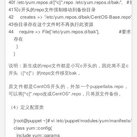
40
f /etc/yum.repos.d/[^c]*.repo /etc/yum.repos.d/bak/',
41
写c开头的repo文件强制移动到备份目录
42
creates => '/etc/yum.repos.d/bak/CentOS-Base.repo
43
份目录存在这个文件时不再执行此资源
44
require => File['/etc/yum.repos.d/bak'], #要
存在
}
}
说明：新生成的repo文件都是小写c开头的，因此将不是c
开头（[^c]*）的repo文件移至bak，
原文件都是CentOS开头的，外加一个puppetlabs.repo，
可以将[^c]*.repo改成CentOS*.repo，只将原文件备份。
（4）定义配置类
[root@puppet ~]# vi /etc/puppet/modules/yum/manifests/co
class yum::config{
include yum::params