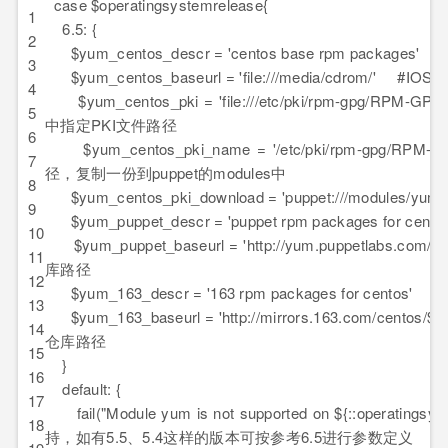
case $operatingsystemrelease{
1
6.5: {
2
$yum_centos_descr = 'centos base rpm packag
3
$yum_centos_baseurl = 'file:///media/cdrom/
4
$yum_centos_pki = 'file:///etc/pki/rpm-gpg/RPM-
5
中指定PKI文件路径
6
$yum_centos_pki_name = '/etc/pki/rpm-gpg/RPM
7
径，复制一份到puppet的modules中
8
$yum_centos_pki_download = 'puppet:///modules/yu
9
$yum_puppet_descr = 'puppet rpm packages for c
10
$yum_puppet_baseurl = 'http://yum.puppetlabs.com/el
11
库路径
12
$yum_163_descr = '163 rpm packages for cen
13
$yum_163_baseurl = 'http://mirrors.163.com/centos/$rel
14
仓库路径
15
}
16
default: {
17
fail("Module yum is not supported on ${::opera
18
持，如有5.5、5.4这样的版本可按参考6.5进行参数定义