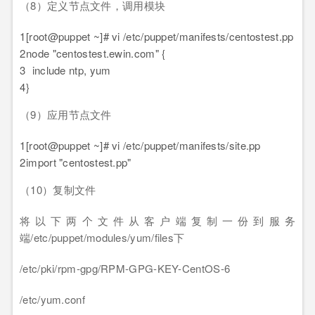
（8）定义节点文件，调用模块
1
[root@puppet ~]# vi /etc/puppet/manifests/centostest.pp
2
node "centostest.ewin.com" {
3
include ntp, yum
4
}
（9）应用节点文件
1
[root@puppet ~]# vi /etc/puppet/manifests/site.pp
2
import "centostest.pp"
（10）复制文件
将以下两个文件从客户端复制一份到服务
端/etc/puppet/modules/yum/files下
/etc/pki/rpm-gpg/RPM-GPG-KEY-CentOS-6
/etc/yum.conf