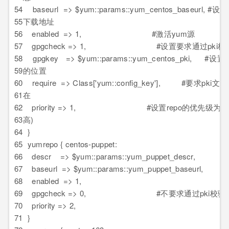
54
baseurl => $yum::params::yum_centos_baseurl, #
55
下载地址
56
enabled => 1, #激活yum源
57
gpgcheck => 1, #设置要求通过pki校
58
gpgkey => $yum::params::yum_centos_pki, #设置
59
的位置
60
require => Class['yum::config_key'], #要求pki
61
在
62
priority => 1, #设置repo的优先级为1
63
高)
64
}
65
yumrepo { centos-puppet:
66
descr => $yum::params::yum_puppet_descr,
67
baseurl => $yum::params::yum_puppet_baseurl,
68
enabled => 1,
69
gpgcheck => 0, #不要求通过pki校验
70
priority => 2,
71
}