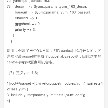
72
yumrepo { centos-163:
73
descr => $yum::params::yum_163_descr,
baseurl => $yum::params::yum_163_baseurl,
enabled => 1,
gpgcheck => 0,
priority => 3,
}
}
说明：创建了三个YUM源，都以centos(小写)开头的，客
户端安装puppet时生成了puppetlabs.repo源，因此这里的
centos-puppet源也可以省略。
（7）定义yum主类
1
[root@puppet ~]# vi /etc/puppet/modules/yum/manifests/init
2
class yum {
3
include yum::params,yum::install,yum::config
4
}