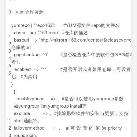
3、yum仓库资源
yumrepo { "repo163": #YUM源文件.repo的文件名
descr => "163 repo", #仓库的描述
1
baseurl => "http://mirrors.163.com/centos/$releasever/cont
2
仓库的url
3
gpgcheck => "0", #是否检查仓库中的软件包GPG签
4
者1.
5
enabled => "1", #是否开启或者禁用仓库，可设置的
6
启，0为禁用
}
{
enablegroups => , #是否可以使用yumgroup参数，
如yumgroup list,yumgroup install等
exclude => , #排除那些软件的安装与更新，支持
1
shell通配符。
2
failovermethod => , #可设置的值为priority，
3
roundrobin.