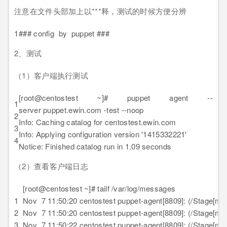
注意在文件头部加上以***释，测试的时候方便分辨
1
### config by puppet ###
2、测试
（1）客户端执行测试
[root@centostest ~]# puppet agent --
1
server puppet.ewin.com -test --noop
2
Info: Caching catalog for centostest.ewin.com
3
Info: Applying configuration version '1415332221'
4
Notice: Finished catalog run in 1.09 seconds
（2）查看客户端日志
[root@centostest ~]# tailf /var/log/messages
1
Nov 7 11:50:20 centostest puppet-agent[8809]: (/Stage[main
2
Nov 7 11:50:20 centostest puppet-agent[8809]: (/Stage[ma
3
Nov 7 11:50:22 centostest puppet-agent[8809]: (/Stage[main