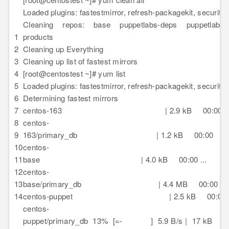
Loaded plugins: fastestmirror, refresh-packagekit, security
Cleaning repos: base puppetlabs-deps puppetlabs-
1
products
2
Cleaning up Everything
3
Cleaning up list of fastest mirrors
4
[root@centostest ~]# yum list
5
Loaded plugins: fastestmirror, refresh-packagekit, security
6
Determining fastest mirrors
7
centos-163 | 2.9 kB 00:00
8
centos-
9
163/primary_db | 1.2 kB 00:00
10
centos-
11
base | 4.0 kB 00:00 ...
12
centos-
13
base/primary_db | 4.4 MB 00:00 ...
14
centos-puppet | 2.5 kB 00:00
centos-
puppet/primary_db 13% [=- ] 5.9 B/s | 17 kB -