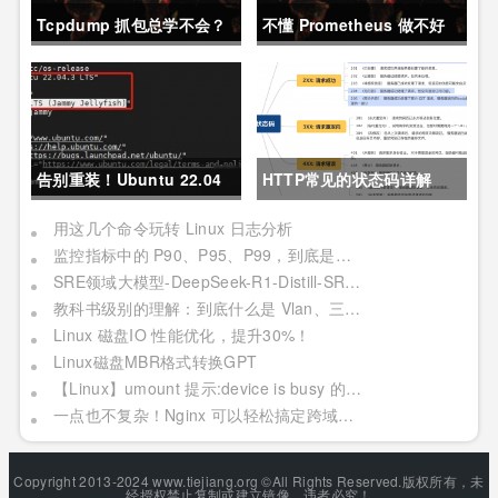
Tcpdump 抓包总学不会？
不懂 Prometheus 做不好
这篇保姆级教程，今天可以
运维？那就来看这一篇干货
拿下！
吧。
告别重装！Ubuntu 22.04
HTTP常见的状态码详解
直升24.04教程，零数据丢
用这几个命令玩转 Linux 日志分析
监控指标中的 P90、P95、P99，到底是个啥？
失的终极方案
SRE领域大模型-DeepSeek-R1-Distill-SRE-Qwen-32B-INT8
教科书级别的理解：到底什么是 Vlan、三层交换机、网关与DNS？
Linux 磁盘IO 性能优化，提升30%！
Linux磁盘MBR格式转换GPT
【Linux】umount 提示:device is busy 的处理方法(In some cases useful info about processes that use )
一点也不复杂！Nginx 可以轻松搞定跨域问题？妥妥加薪！
Copyright 2013-2024 www.tiejiang.org ©All Rights Reserved.版权所有，未
经授权禁止复制或建立镜像，违者必究！