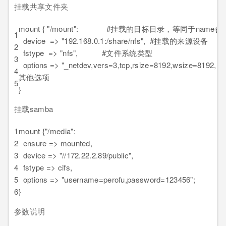
挂载共享文件夹
mount { "/mount": #挂载的目标目录，等同于name参
1
device => "192.168.0.1:/share/nfs", #挂载的来源设备
2
fstype => "nfs", #文件系统类型
3
options => "_netdev,vers=3,tcp,rsize=8192,wsize=8192,no
4
其他选项
5
}
挂载samba
1
mount {"/media":
2
ensure => mounted,
3
device => "//172.22.2.89/public",
4
fstype => cifs,
5
options => "username=perofu,password=123456";
6
}
参数说明