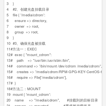
3
}
4
#2、创建光盘挂载目录
5
file { '/media/cdrom':
6
ensure => directory,
7
owner => root,
8
group => root,
9
}
10
#3、确保光盘被挂载
11
#方法一：EXEC
12
# exec { "mount_cdrom":
13
# path => "/usr/bin:/usr/sbin:/bin",
14
# command => '/bin/mount /dev/cdrom /media/cdrom/',
15
# creates => '/media/cdrom/RPM-GPG-KEY-CentOS-6',
16
# require => File['/media/cdrom'],
17
# }
18
#方法二：MOUNT
19
mount { 'mount_cdrom':
20
name => "/media/cdrom", #挂载到的目标目录
21
ensure => mounted, #要求被挂载状态