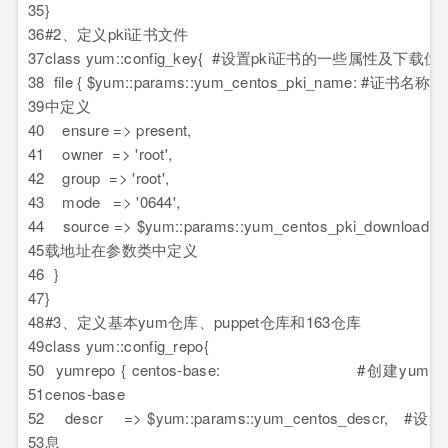
35
}
36
#2、定义pki证书文件
37
class yum::config_key{ #设置pki证书的一些属性及下载位
38
file { $yum::params::yum_centos_pki_name: #证书
39
中定义
40
ensure => present,
41
owner => 'root',
42
group => 'root',
43
mode => '0644',
44
source => $yum::params::yum_centos_pki_download
45
载地址在参数类中定义
46
}
47
}
48
#3、定义基本yum仓库、puppet仓库和163仓库
49
class yum::config_repo{
50
yumrepo { centos-base: #创建yumre
51
cenos-base
52
descr => $yum::params::yum_centos_descr, #
53
息