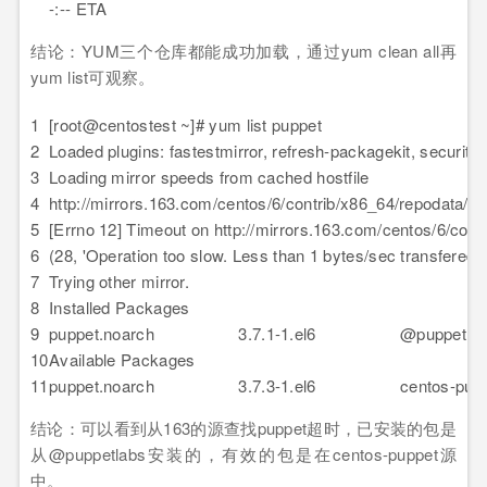
-:-- ETA
结论：YUM三个仓库都能成功加载，通过yum clean all再
yum list可观察。
1
[root@centostest ~]# yum list puppet
2
Loaded plugins: fastestmirror, refresh-packagekit, security
3
Loading mirror speeds from cached hostfile
4
http://mirrors.163.com/centos/6/contrib/x86_64/repodata/r
5
[Errno 12] Timeout on http://mirrors.163.com/centos/6/con
6
(28, 'Operation too slow. Less than 1 bytes/sec transfered 
7
Trying other mirror.
8
Installed Packages
9
puppet.noarch 3.7.1-1.el6 @puppetlabs-
10
Available Packages
11
puppet.noarch 3.7.3-1.el6 centos-pupp
结论：可以看到从163的源查找puppet超时，已安装的包是
从@puppetlabs安装的，有效的包是在centos-puppet源
中。