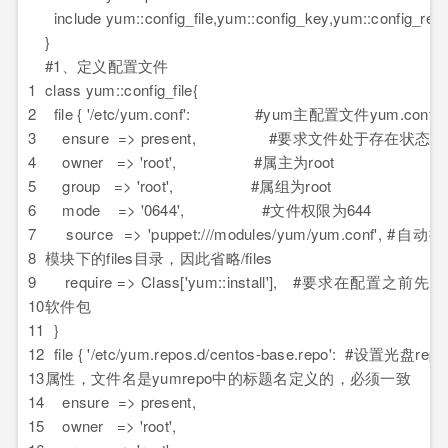
include yum::config_file,yum::config_key,yum::config_rep
}
#1、定义配置文件
1
class yum::config_file{
2
file { '/etc/yum.conf': #yum主配置文件yum.conf
3
ensure => present, #要求文件处于存在状态
4
owner => 'root', #属主为root
5
group => 'root', #属组为root
6
mode => '0644', #文件权限为644
7
source => 'puppet:///modules/yum/yum.conf', #自
8
模块下的files目录，因此省略/files
9
require => Class['yum::install'], #要求在配置之前先
10
软件包
11
}
12
file { '/etc/yum.repos.d/centos-base.repo': #设置光盘r
13
属性，文件名是yumrepo中的标题名定义的，必须一致
14
ensure => present,
15
owner => 'root',