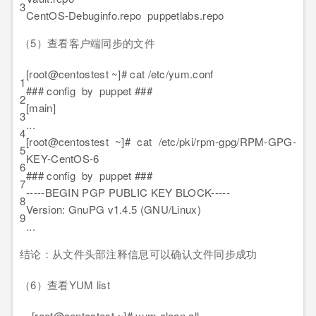
3
CentOS-Debuginfo.repo puppetlabs.repo
（5）查看客户端同步的文件
[root@centostest ~]# cat /etc/yum.conf
1
### config by puppet ###
2
[main]
3
...
4
[root@centostest ~]# cat /etc/pki/rpm-gpg/RPM-GPG-
5
KEY-CentOS-6
6
### config by puppet ###
7
-----BEGIN PGP PUBLIC KEY BLOCK-----
8
Version: GnuPG v1.4.5 (GNU/Linux)
9
...
结论：从文件头部注释信息可以确认文件同步成功
（6）查看YUM list
[root@centostest ~]# yum clean all