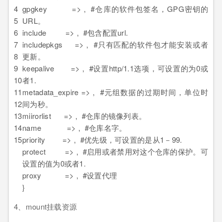
4
gpgkey => , #仓库的软件包签名，GPG密钥的
5
URL。
6
include => , #包含配置url.
7
includepkgs => , #只有匹配的软件包才能安装或者
8
更新。
9
keepalive => , #设置http/1.1选项，可设置的为0或
10
者1.
11
metadata_expire => , #元组数据的过期时间，单位时
12
间为秒。
13
miirorlist => , #仓库的镜像列表。
14
name => , #仓库名字。
15
priority => , #优先级，可设置的是从1－99.
protect => , #启用或者禁用对这个仓库的保护。可
设置的值为0或者1.
proxy => , #设置代理
}
4、mount挂载资源