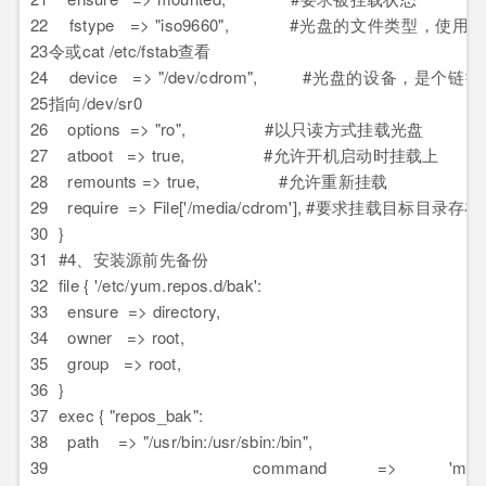
22
fstype => "iso9660", #光盘的文件类型，使用mo
23
令或cat /etc/fstab查看
24
device => "/dev/cdrom", #光盘的设备，是个链
25
指向/dev/sr0
26
options => "ro", #以只读方式挂载光盘
27
atboot => true, #允许开机启动时挂载上
28
remounts => true, #允许重新挂载
29
require => File['/media/cdrom'], #要求挂载目标目录存在
30
}
31
#4、安装源前先备份
32
file { '/etc/yum.repos.d/bak':
33
ensure => directory,
34
owner => root,
35
group => root,
36
}
37
exec { "repos_bak":
38
path => "/usr/bin:/usr/sbin:/bin",
39
command => 'mv