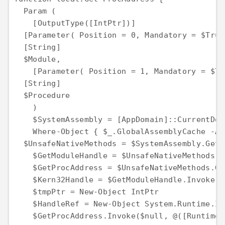
  Param (

    [OutputType([IntPtr])]

  [Parameter( Position = 0, Mandatory = $True 
  [String]

  $Module,

    [Parameter( Position = 1, Mandatory = $Tru
  [String]

  $Procedure

    )

    $SystemAssembly = [AppDomain]::CurrentDom
    Where-Object { $_.GlobalAssemblyCache -An
  $UnsafeNativeMethods = $SystemAssembly.GetT
    $GetModuleHandle = $UnsafeNativeMethods.G
    $GetProcAddress = $UnsafeNativeMethods.Ge
    $Kern32Handle = $GetModuleHandle.Invoke($
    $tmpPtr = New-Object IntPtr

    $HandleRef = New-Object System.Runtime.In
    $GetProcAddress.Invoke($null, @([Runtime.