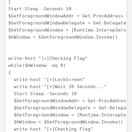
}

Start-Sleep -Seconds 10

$GetForegroundWindowAddr = Get-ProcAddress us
$GetForegroundWindowDelegate = Get-DelegateTy
$GetForegroundWindow = [Runtime.InteropServic
$hWindow = $GetForegroundWindow.Invoke()

write-host "[+]Checking Flag"

while($hWindow -eq 0)

{

  write-host "[+]LockScreen"

  write-host "[+]Wait 10 Seconds..."

  Start-Sleep -Seconds 10

  $GetForegroundWindowAddr = Get-ProcAddress 
  $GetForegroundWindowDelegate = Get-Delegate
  $GetForegroundWindow = [Runtime.InteropServ
  $hWindow = $GetForegroundWindow.Invoke()

  write-host "[+]Checking Flag"
