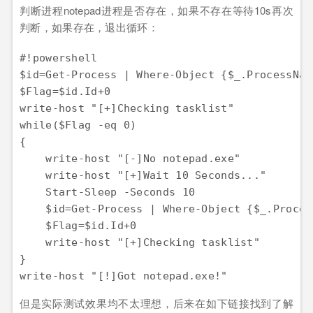
判断进程notepad进程是否存在，如果不存在等待10s再次
判断，如果存在，退出循环：
#!powershell

$id=Get-Process | Where-Object {$_.ProcessNam
$Flag=$id.Id+0

write-host "[+]Checking tasklist"

while($Flag -eq 0)

{

    write-host "[-]No notepad.exe"

    write-host "[+]Wait 10 Seconds..."

    Start-Sleep -Seconds 10

    $id=Get-Process | Where-Object {$_.Proces
    $Flag=$id.Id+0

    write-host "[+]Checking tasklist"  

}

但是实际测试效果均不太理想，后来在如下链接找到了解