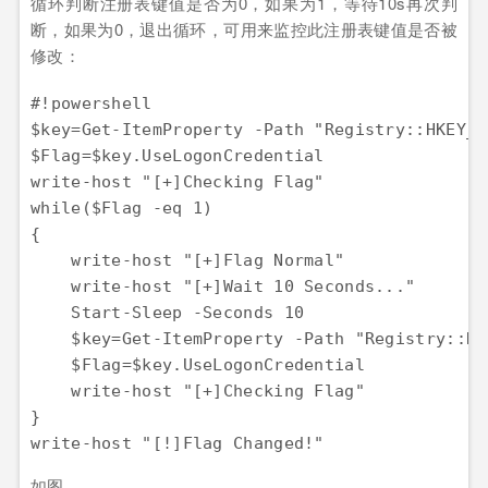
循环判断注册表键值是否为0，如果为1，等待10s再次判
断，如果为0，退出循环，可用来监控此注册表键值是否被
修改：
#!powershell

$key=Get-ItemProperty -Path "Registry::HKEY_L
$Flag=$key.UseLogonCredential

write-host "[+]Checking Flag"

while($Flag -eq 1)

{

    write-host "[+]Flag Normal"

    write-host "[+]Wait 10 Seconds..."

    Start-Sleep -Seconds 10

    $key=Get-ItemProperty -Path "Registry::HK
    $Flag=$key.UseLogonCredential

    write-host "[+]Checking Flag"

}

如图