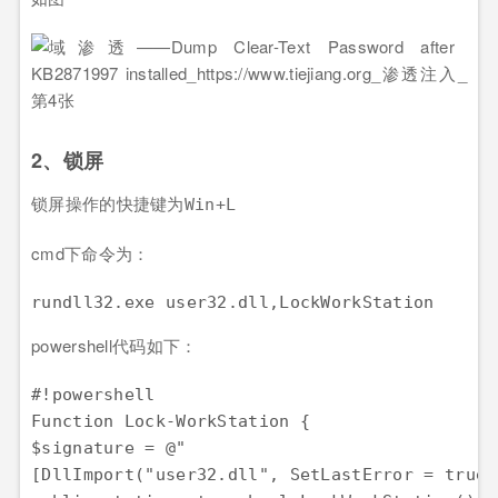
2、锁屏
锁屏操作的快捷键为
Win+L
cmd下命令为：
powershell代码如下：
#!powershell

Function Lock-WorkStation {

$signature = @"

[DllImport("user32.dll", SetLastError = true)]