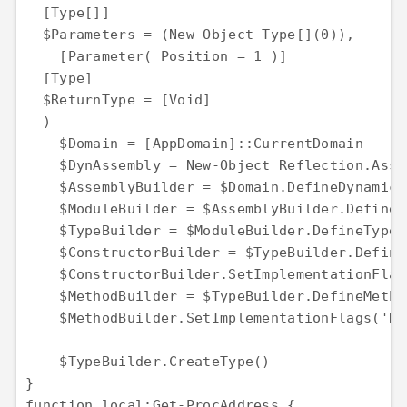
  [Type[]]

  $Parameters = (New-Object Type[](0)),

    [Parameter( Position = 1 )]

  [Type]

  $ReturnType = [Void]

  )

    $Domain = [AppDomain]::CurrentDomain

    $DynAssembly = New-Object Reflection.Asse
    $AssemblyBuilder = $Domain.DefineDynamicA
    $ModuleBuilder = $AssemblyBuilder.DefineD
    $TypeBuilder = $ModuleBuilder.DefineType(
    $ConstructorBuilder = $TypeBuilder.Define
    $ConstructorBuilder.SetImplementationFlag
    $MethodBuilder = $TypeBuilder.DefineMetho
    $MethodBuilder.SetImplementationFlags('Ru
    $TypeBuilder.CreateType()

}

function local:Get-ProcAddress {
