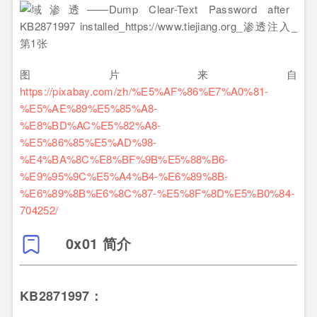
图片来自
https://pixabay.com/zh/%E5%AF%86%E7%A0%81-
%E5%AE%89%E5%85%A8-
%E8%BD%AC%E5%82%A8-
%E5%86%85%E5%AD%98-
%E4%BA%8C%E8%BF%9B%E5%88%B6-
%E9%95%9C%E5%A4%B4-%E6%89%8B-
%E6%89%8B%E6%8C%87-%E5%8F%8D%E5%B0%84-
704252/
0x01 简介
KB2871997：