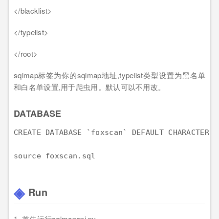
</
blacklist
>
</
typelist
>
</
root
>
sqlmap标签为你的sqlmap地址,typelist类型设置为黑名单
和白名单设置,用于爬虫用。默认可以不用改。
DATABASE
CREATE
DATABASE
`foxscan`
DEFAULT
CHARACTER
S
Run
1. 首先运行sqlmapapi.py