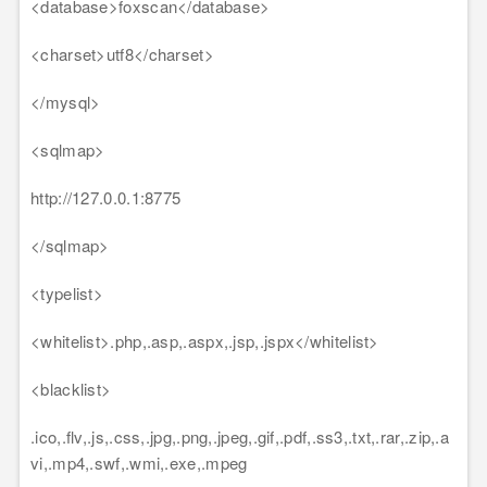
<
database
>
foxscan
</
database
>
<
charset
>
utf8
</
charset
>
</
mysql
>
<
sqlmap
>
http://127.0.0.1:8775
</
sqlmap
>
<
typelist
>
<
whitelist
>
.php,.asp,.aspx,.jsp,.jspx
</
whitelist
>
<
blacklist
>
.ico,.flv,.js,.css,.jpg,.png,.jpeg,.gif,.pdf,.ss3,.txt,.rar,.zip,.a
vi,.mp4,.swf,.wmi,.exe,.mpeg