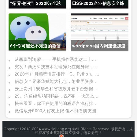
“拓界·创变”| 2022K+全球
EISS-2022企业信息安全峰
软件研发行业创新峰会上海
会之深圳站 10月28日成功
站敬请期待！
举办
6个你可能还不知道的微信
wordpress国内网速慢加速
冷知识，每一个都令人相见
及防DDOS攻击快速CF切换
从塞班到鸿蒙 —— 手机操作系统这二十年历程
突发！商汤科技技术经理猝死在健身房，网友：996福报何时是个头
恨晚
教程
2020年11月编程语言排行：C、Python、Java
信息安全界豪华赋能大礼包，附业界资质证书备考指南！
云上贵州 | 安华金和省级政务云平台数据安全实践
29、沟通经常鸡同鸭讲，说不到一块怎么办？
快来看看，你正在使用的编程语言流行排行榜！别被时代淘汰了
微信放开5000人好友上限 但不能看朋友圈
Copyright 2013-2024 www.tiejiang.org ©All Rights Reserved.版权所有，未
经授权禁止复制或建立镜像，违者必究！