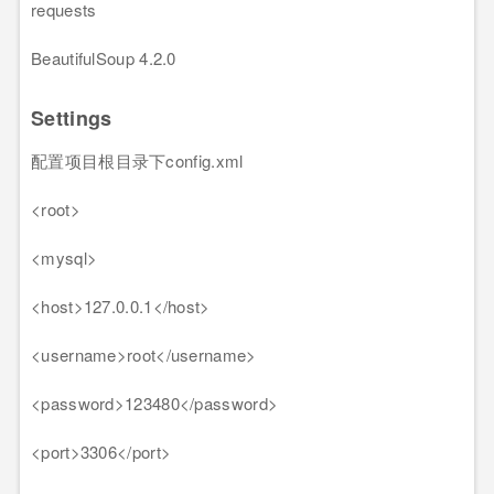
requests
BeautifulSoup
4
.2
.0
Settings
配置项目根目录下config.xml
<
root
>
<
mysql
>
<
host
>
127.0.0.1
</
host
>
<
username
>
root
</
username
>
<
password
>
123480
</
password
>
<
port
>
3306
</
port
>