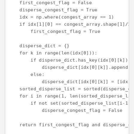
    first_congest_flag = False 

    disperse_congest_flag = True 

    idx = np.where(congest_array == 1) 

    if idx[1][0] == congest_array.shape[1]/2: 
        first_congest_flag = True 

    disperse_dict = {} 

    for k in range(len(idx[0])): 

        if disperse_dict.has_key(idx[0][k]): 

            disperse_dict[idx[0][k]].append(i
        else: 

            disperse_dict[idx[0][k]] = [idx[1]
    sorted_disperse_list = sorted(disperse_di
    for i in range(1, len(sorted_disperse_list
        if not set(sorted_disperse_list[i-1][
            disperse_congest_flag = False 
