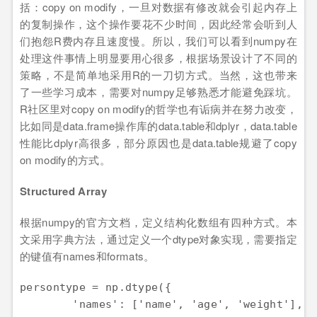
括：copy on modify，一旦对数据有修改就会引起内存上
的复制操作，这个操作要花不少时间，因此经常会听到人
们抱怨R费内存且速度慢。所以，我们可以看到numpy在
处理这件事情上明显要用心很多，根据场景设计了不同的
策略，不是简单地采用R的一刀切方式。当然，这也带来
了一些学习成本，需要对numpy足够熟悉才能避免踩坑。
R社区里对copy on modify的哲学也有诟病并在努力改变，
比如同是data.frame操作库的data.table和dplyr，data.table
性能比dplyr高很多，部分原因也是data.table规避了copy
on modify的方式。
Structured Array
根据numpy的官方文档，定义结构化数组有四种方式。本
文采用字典方法，通过定义一个dtype对象实现，需要指定
的键值有names和formats。
persontype = np.dtype({ 

        'names': ['name', 'age', 'weight'],  
