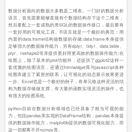
数据分析面向的数据大多数是二维表。一门好的数据分析
语言，首先需要能够直接有个数据结构存下这个二维表，
然后要配上一套成熟的类SQL的数据操作接口，最后要有
一套好用的可视化工具。R语言就是一个极好的典范：用
内置的data.frame结构做数据的存储;data.frame本身提供
足够强大的数据操作能力，另有dplyr、tidyr、data.table、
plyr、reshape2等库提供更好用更高效的数据操作能力;在
绘图上，除了基本的plot功能外，还提供了ggplot2这样一
套优雅的绘图语言，还通过htmlwidget库与javascript各种
绘图库建立了紧密的联系，让可视化的动态展示效果更进
一步。Excel也是一个极好的例子，有单元格这种灵活的结
构为数据存储做支撑，有大量的函数实现灵活的操作，也
有强大的绘图系统。
python目前在数据分析领域也已经具备了相当可观的能
力，包括pandas库实现的DataFrame结构，pandas本身提
供的数据操作能力，matplotlib提供的数据可视化能力，而
这一切都离不开numpy库。