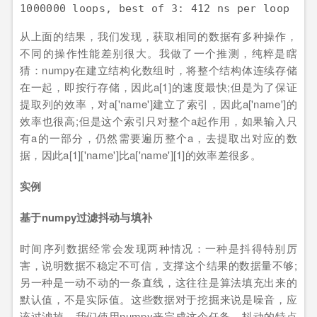
从上面的结果，我们发现，获取相同的数据有多种操作，
不同的操作性能差别很大。我做了一个推测，纯粹是瞎
猜：numpy在建立结构化数组时，将整个结构体连续存储
在一起，即按行存储，因此a[1]的速度最快;但是为了保证
提取列的效率，对a['name']建立了索引，因此a['name']的
效率也很高;但是这个索引只对整个a起作用，如果输入只
有a的一部分，仍然需要遍历整个a，去提取出对应的数
据，因此a[1]['name']比a['name'][1]的效率差很多。
实例
基于numpy过滤抖动与填补
时间序列数据经常会发现两种情况：一种是抖得特别厉
害，说明数据不稳定不可信，支撑这个结果的数据量不够;
另一种是一动不动的一条直线，这往往是算法填充出来的
默认值，不是实际值。这些数据对于挖掘来说是噪音，应
该过滤掉。我们使用numpy来完成这个任务。抖动的特点