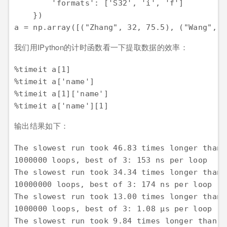
        'formats': ['S32', 'i', 'f'] 

    }) 

我们用IPython的计时函数看一下提取数据的效率：
%timeit a[1] 

%timeit a['name'] 

%timeit a[1]['name'] 

输出结果如下：
The slowest run took 46.83 times longer than 
1000000 loops, best of 3: 153 ns per loop 

The slowest run took 34.34 times longer than 
10000000 loops, best of 3: 174 ns per loop 

The slowest run took 13.00 times longer than 
1000000 loops, best of 3: 1.08 µs per loop 

The slowest run took 9.84 times longer than t