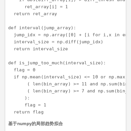
      ret_array[i] = 1 

  return ret_array 

def interval(jump_array): 

  jump_idx = np.array([0] + [i for i,x in enu
  interval_size = np.diff(jump_idx) 

  return interval_size 

def is_jump_too_much(interval_size): 

  flag = 0 

  if np.mean(interval_size) <= 10 or np.max(i
       ( len(bin_array) >= 11 and np.sum(bin_
       ( len(bin_array) >= 7 and np.sum(bin_a
      ): 

      flag = 1 

基于numpy的局部趋势拟合