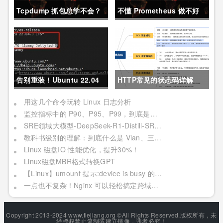
Tcpdump 抓包总学不会？
不懂 Prometheus 做不好
这篇保姆级教程，今天可以
运维？那就来看这一篇干货
拿下！
吧。
告别重装！Ubuntu 22.04
HTTP常见的状态码详解
直升24.04教程，零数据丢
用这几个命令玩转 Linux 日志分析
监控指标中的 P90、P95、P99，到底是个啥？
失的终极方案
SRE领域大模型-DeepSeek-R1-Distill-SRE-Qwen-32B-INT8
教科书级别的理解：到底什么是 Vlan、三层交换机、网关与DNS？
Linux 磁盘IO 性能优化，提升30%！
Linux磁盘MBR格式转换GPT
【Linux】umount 提示:device is busy 的处理方法(In some cases useful info about processes that use )
一点也不复杂！Nginx 可以轻松搞定跨域问题？妥妥加薪！
Copyright 2013-2024 www.tiejiang.org ©All Rights Reserved.版权所有，未
经授权禁止复制或建立镜像，违者必究！