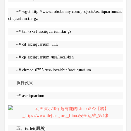
~# wget http://www.robobunny.com/projects/asciiquarium/as
ciiquarium.tar.gz
~# tar -zxvf asciiquarium.tar.gz
~# cd asciiquarium_1.1/
~# cp asciiquarium /usr/local/bin
~# chmod 0755 /usr/local/bin/asciiquarium
执行效果
~# asciiquarium
五、toilet(厕所)