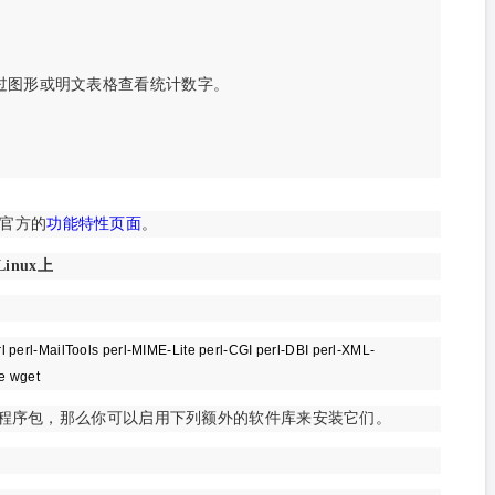
过图形或明文表格查看统计数字。
官方的
功能特性页面
。
Linux上
erl perl-MailTools perl-MIME-Lite perl-CGI perl-DBI perl-XML-
le wget
述程序包，那么你可以启用下列额外的软件库来安装它们。