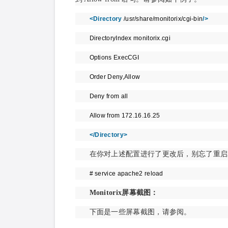
<
Directory
/usr/share/monitorix/cgi-bin
/>
DirectoryIndex monitorix.cgi
Options ExecCGI
Order Deny,Allow
Deny from all
Allow from 172.16.16.25
</
Directory
>
在你对上述配置进行了更改后，别忘了重启Ap
# service apache2 reload
Monitorix屏幕截图：
下面是一些屏幕截图，请参阅。