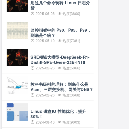
用这几个命令玩转 Linux 日志分
析
2025-06-06
热度{3600}
监控指标中的 P90、P95、P99，
到底是个啥？
2025-05-19
热度{7381}
SRE领域大模型-DeepSeek-R1-
Distill-SRE-Qwen-32B-INT8
2025-02-26
热度{5066}
教科书级别的理解：到底什么是
Vlan、三层交换机、网关与DNS？
2025-02-26
热度{3668}
Linux 磁盘IO 性能优化，提升
30%！
2024-08-16
热度{9003}