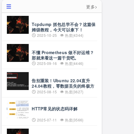
更多>
Tcpdump 抓包总学不会？这篇保
姆级教程，今天可以拿下！
2025-10-25
热度{4344}
不懂 Prometheus 做不好运维？
那就来看这一篇干货吧。
2025-09-16
热度{4446}
告别重装！Ubuntu 22.04直升
24.04教程，零数据丢失的终极方
案
2025-08-15
热度{3627}
HTTP常见的状态码详解
2025-07-11
热度{3566}