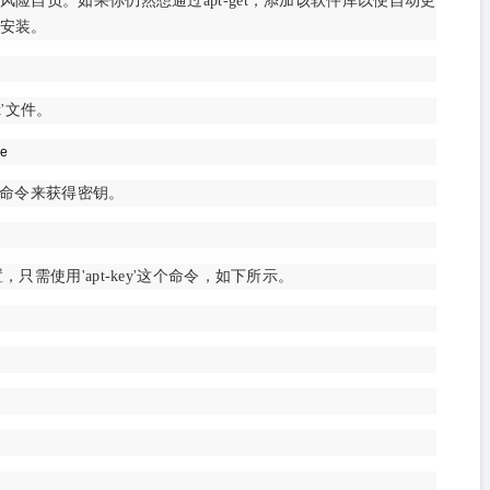
险自负。如果你仍然想通过apt-get，添加该软件库以便自动更
安装。
st'文件。
se
t命令来获得密钥。
只需使用'apt-key'这个命令，如下所示。