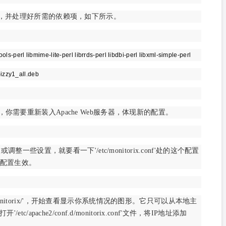
它，并处理好所需的依赖项，如下所示。
tools-perl libmime-lite-perl librrds-perl libdbi-perl libxml-simple-perl
-izzy1_all.deb
你需要重新装入Apache Web服务器，体现新的配置。
整一些设置，就要看一下'/etc/monitorix.conf'处的这个配置
配置生效。
st/monitorix/'，开始查看显示你系统情况的图形。它只可以从本地主
pache2/conf.d/monitorix.conf'文件，将IP地址添加