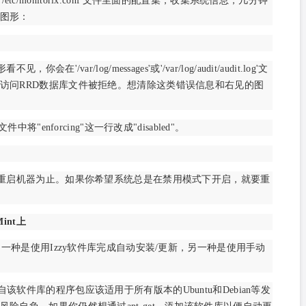
/monitorix.conf'文件里面的配置集，收集系统信息；几分钟
图形：
/var/log/messages'或'/var/log/audit/audit.log'文
访问RRD数据库文件被拒绝。想清除这类错误信息和右见的图
g'文件中将"enforcing"这一行改成"disabled"。
到你重启机器为止。如果你希望系统总是在禁用模式下开启，就要重
Mint上
成，一种是使用Izzy软件库完成自动安装/更新，另一种是使用手动
该软件库的程序包应该适用于所有版本的Ubuntu和Debian等发