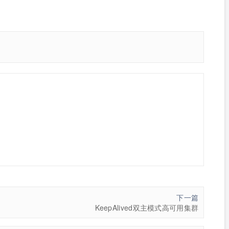
下一篇
KeepAlived双主模式高可用集群