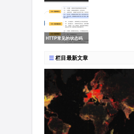
22.04直升24.04教
程，零数据丢失的终
极方案
HTTP常见的状态码
详解
栏目最新文章