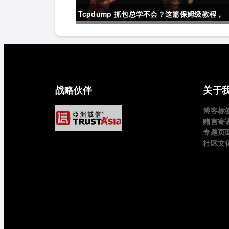
Tcpdump 抓包总学不会？这篇保姆级教程，
今天可以拿下！
战略伙伴
关于
博客标
赠言寄
专题页
社区文