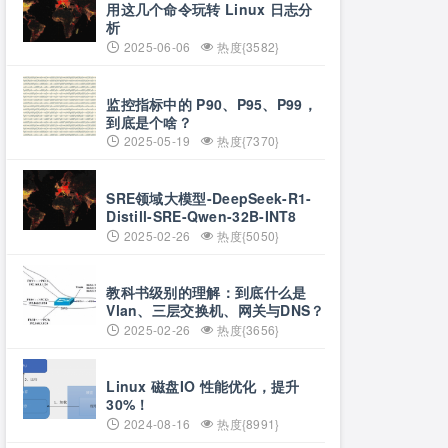
用这几个命令玩转 Linux 日志分
析
2025-06-06
热度{3582}
监控指标中的 P90、P95、P99，
到底是个啥？
2025-05-19
热度{7370}
SRE领域大模型-DeepSeek-R1-
Distill-SRE-Qwen-32B-INT8
2025-02-26
热度{5050}
教科书级别的理解：到底什么是
Vlan、三层交换机、网关与DNS？
2025-02-26
热度{3656}
Linux 磁盘IO 性能优化，提升
30%！
2024-08-16
热度{8991}