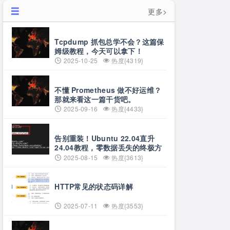
更多>
Tcpdump 抓包总学不会？这篇保
姆级教程，今天可以拿下！
2025-10-25
热度{4319}
不懂 Prometheus 做不好运维？
那就来看这一篇干货吧。
2025-09-16
热度{4433}
告别重装！Ubuntu 22.04直升
24.04教程，零数据丢失的终极方
案
2025-08-15
热度{3613}
HTTP常见的状态码详解
2025-07-11
热度{3553}