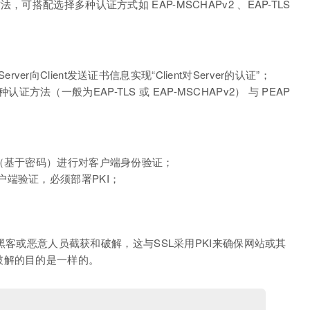
可搭配选择多种认证方式如 EAP-MSCHAPv2 、EAP-TLS
r向Client发送证书信息实现“Client对Server的认证”；
方法（一般为EAP-TLS 或 EAP-MSCHAPv2） 与 PEAP
凭据（基于密码）进行对客户端身份验证；
客户端验证，必须部署PKI；
会被黑客或恶意人员截获和破解，这与SSL采用PKI来确保网站或其
破解的目的是一样的。