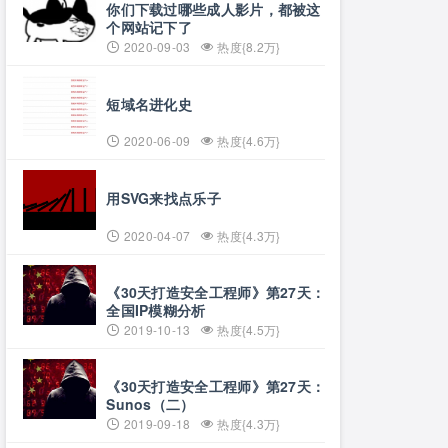
你们下载过哪些成人影片，都被这
个网站记下了
2020-09-03
热度{8.2万}
短域名进化史
2020-06-09
热度{4.6万}
用SVG来找点乐子
2020-04-07
热度{4.3万}
《30天打造安全工程师》第27天：
全国IP模糊分析
2019-10-13
热度{4.5万}
《30天打造安全工程师》第27天：
Sunos（二）
2019-09-18
热度{4.3万}