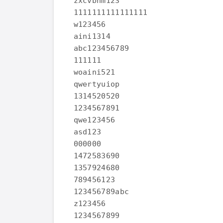
zxcvbnm123

1111111111111111

w123456

aini1314

abc123456789

111111

woaini521

qwertyuiop

1314520520

1234567891

qwe123456

asd123

000000

1472583690

1357924680

789456123

123456789abc

z123456

1234567899
