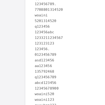
123456789.

7708801314520

woaini

5201314520

q123456

123456abc

1233211234567

123123123

123456.

0123456789

asd123456

aa123456

135792468

q123456789

abcd123456

12345678900

woaini520

woaini123
