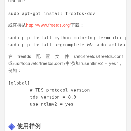
Ubuntu：
sudo apt-get install freetds-dev
或直接从
http://www.freetds.org/
下载：
sudo pip install cython colorlog termcolor py
sudo pip install argcomplete && sudo activate
在freetds配置文件(/etc/freetds/freetds.conf
或/usr/local/etc/freetds.conf)中添加”usentlmv2 = yes”，
例如：
[global]

        # TDS protocol version

        tds version = 8.0

        use ntlmv2 = yes
使用样例