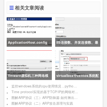
相关文章阅读
ApplicationHost.config
IIS连接数、并发连接数、最
文件被破坏导致IIS崩溃
大并发工作线程数、应用程
序池的队列长度、应用程序
池的最大工作进程数详解
Vmware虚拟机三种网络模
virtualbox中centos系统配
式详解
置nat+host only上网
监控windows系统的cpu使用情况，python自动重启IIS
Time protocol实现的基于TCP/IP的网络对时程序
图解ARP协议（三）ARP防御篇-如何揪出"内鬼"并"优雅的还手"？
图解ARP协议（二）ARP攻击原理与实践