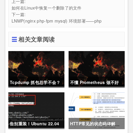
上一篇:
如何在Linux中恢复一个删除了的文件
下一篇:
LNMP(nginx php-fpm mysql) 环境部署——php
相关文章阅读
Tcpdump 抓包总学不会？
不懂 Prometheus 做不好
这篇保姆级教程，今天可以
运维？那就来看这一篇干货
拿下！
吧。
告别重装！Ubuntu 22.04
HTTP常见的状态码详解