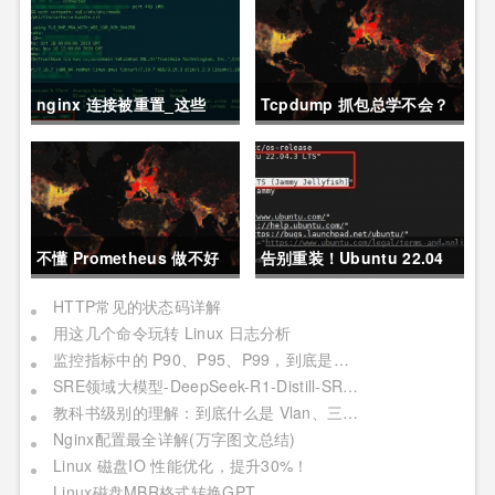
nginx 连接被重置_这些
Tcpdump 抓包总学不会？
Nginx 常见异常，帮你快速
这篇保姆级教程，今天可以
定位故障
拿下！
不懂 Prometheus 做不好
告别重装！Ubuntu 22.04
运维？那就来看这一篇干货
直升24.04教程，零数据丢
HTTP常见的状态码详解
用这几个命令玩转 Linux 日志分析
吧。
失的终极方案
监控指标中的 P90、P95、P99，到底是个啥？
SRE领域大模型-DeepSeek-R1-Distill-SRE-Qwen-32B-INT8
教科书级别的理解：到底什么是 Vlan、三层交换机、网关与DNS？
Nginx配置最全详解(万字图文总结)
Linux 磁盘IO 性能优化，提升30%！
Linux磁盘MBR格式转换GPT