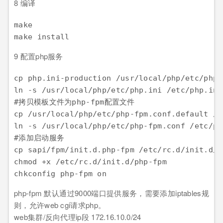
8 编译
make

9 配置php服务
cp php.ini-production /usr/local/php/etc/php.i
ln -s /usr/local/php/etc/php.ini /etc/php.ini

#拷贝模板文件为php-fpm配置文件

cp /usr/local/php/etc/php-fpm.conf.default /u
ln -s /usr/local/php/etc/php-fpm.conf /etc/php
#添加启动服务

cp sapi/fpm/init.d.php-fpm /etc/rc.d/init.d/ph
chmod +x /etc/rc.d/init.d/php-fpm

php-fpm 默认通过9000端口提供服务，需要添加iptables规
则，允许web cgi请求php。
web集群/反向代理ip段 172.16.10.0/24