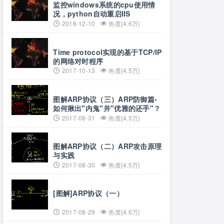
监控windows系统的cpu使用情
况，python自动重启IIS
2018-12-10
热度{4.6万}
Time protocol实现的基于TCP/IP
的网络对时程序
2017-10-13
热度{4.5万}
图解ARP协议（三）ARP防御篇-
如何揪出"内鬼"并"优雅的还手"？
2017-08-31
热度{4.5万}
图解ARP协议（二）ARP攻击原理
与实践
2017-08-30
热度{4.5万}
[图解]ARP协议（一）
2017-08-29
热度{4.6万}