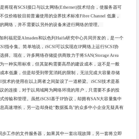
现有SCSI接口与以太网络(Ethernet)技术结合，使服务器可
价格较目前普遍使用的业界技术标准Fibre Channel 低廉，
有的网络，并不需要以另外的设备来进行网络的管理。
加利福尼亚Almaden和以色列Haifa研究中心共同开发的，是一个
I指令集。简单地说，iSCSI可以实现在IP网络上运行SCSI协
现在，许多网络存储提供商致力于将SAN(Storage Area
道设定为一种实用标准，但其架构需要高昂的建设成本，这不是一般
然成本低廉，但是却受到带宽消耗的限制，无法完成大容量存储
I技术的使用在以上两者之间架设了一道桥梁。iSCSI技术是基
IP协议的连接，对于以局域网为网络环境的用户，只需要不多的投
传输和管理。虽然iSCSI基于IP协议，却拥有SAN大容量集中
息高速增长，另一边却身处“数据孤岛”的众多中小企业无疑具有
同步工作的文件服务器，如果其中一套出现故障，另一套将立即