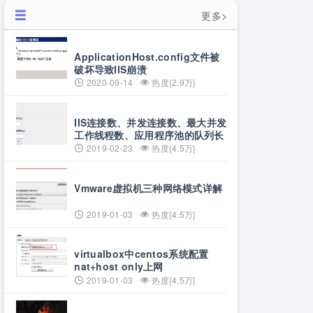
更多>
ApplicationHost.config文件被
破坏导致IIS崩溃
2020-09-14
热度{2.9万}
IIS连接数、并发连接数、最大并发
工作线程数、应用程序池的队列长
度、应用程序池的最大工作进程数
2019-02-23
热度{4.5万}
详解
Vmware虚拟机三种网络模式详解
2019-01-03
热度{4.5万}
virtualbox中centos系统配置
nat+host only上网
2019-01-03
热度{4.5万}