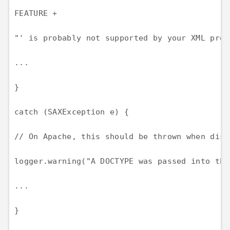
FEATURE +

"' is probably not supported by your XML proc
...

}

catch (SAXException e) {

// On Apache, this should be thrown when disa
logger.warning("A DOCTYPE was passed into the
...

}
