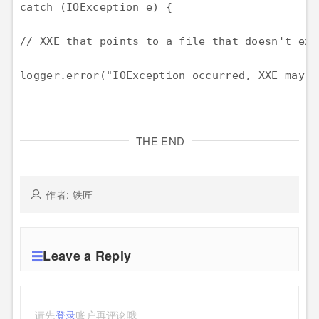
catch (IOException e) {

// XXE that points to a file that doesn't exis
logger.error("IOException occurred, XXE may s
THE END
作者: 铁匠
Leave a Reply
请先
登录
账户再评论哦