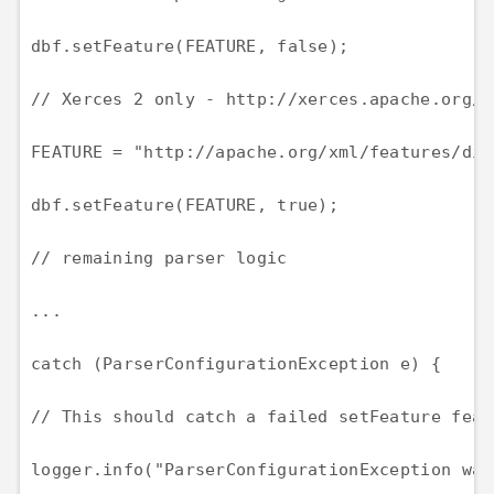
dbf.setFeature(FEATURE, false);

// Xerces 2 only - http://xerces.apache.org/x
FEATURE = "http://apache.org/xml/features/dis
dbf.setFeature(FEATURE, true);

// remaining parser logic

...

catch (ParserConfigurationException e) {

// This should catch a failed setFeature featu
logger.info("ParserConfigurationException was