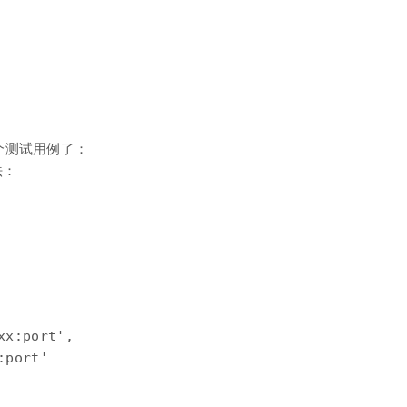
个测试用例了：
法：
x:port',

port'
