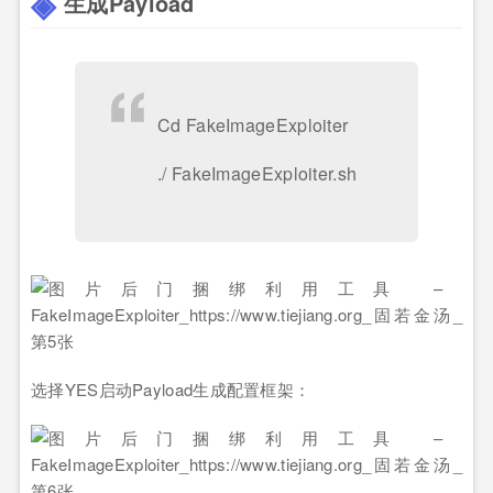
生成Payload
Cd FakeImageExploiter
./ FakeImageExploiter.sh
选择YES启动Payload生成配置框架：