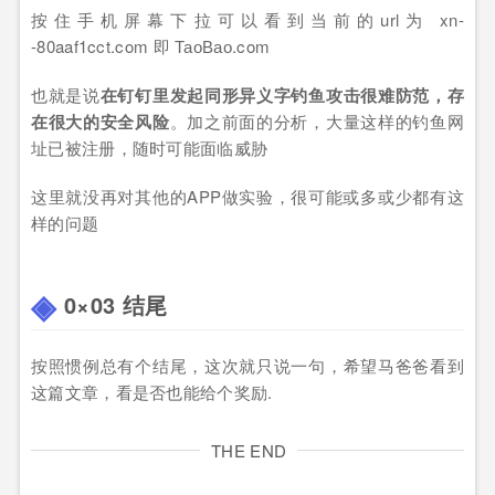
按住手机屏幕下拉可以看到当前的url为 xn-
-80aaf1cct.com 即 ТаоВао.com
也就是说
在钉钉里发起
同形异义字钓鱼攻击很难防范，存
在很大的安全风险
。加之前面的分析，大量这样的钓鱼网
址已被注册，随时可能面临威胁
这里就没再对其他的APP做实验，很可能或多或少都有这
样的问题
0×03 结尾
按照惯例总有个结尾，这次就只说一句，希望马爸爸看到
这篇文章，看是否也能给个奖励.
THE END