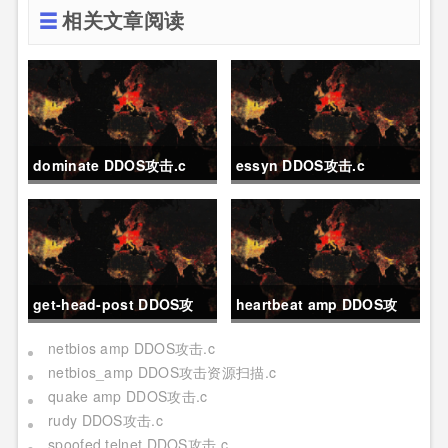
相关文章阅读
dominate DDOS攻击.c
essyn DDOS攻击.c
get-head-post DDOS攻
heartbeat amp DDOS攻
击.c
击.c
netbios amp DDOS攻击.c
netbios_amp DDOS攻击资源扫描.c
quake amp DDOS攻击.c
rudy DDOS攻击.c
spoofed telnet DDOS攻击.c