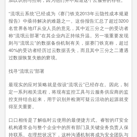
“流氓云系统”已经成为《赛门铁克2013年云隐性成本规避
报告》中亟待解决的难题之一。这份报告汇总了超过3200
名世界各地IT从业人员的意见，其中近三分之一的受访者
称“流氓云部署”在其企业内正持续升温。另一项重要发现
则与“流氓云”的数据备份机制有关，据赛门铁克称，超过
40%的受访者经历过云数据丢失，而且其中三分之二遭遇
过数据恢复失败的窘境。
找寻“流氓云”部署
最现实的应对策略就是假设“流氓云”已经存在。因此，制
定一系列相关流程，将现有监控工具与云服务供应商的监
控支持结合起来，用于识别并检测可疑云活动的起源就变
得至关重要。
口口相传是了解临时云使用的最便捷方式。睿智的IT安全
机构通常会与整个企业中的所有部门及关键业务负责人保
持联系。在理想状况下，这种沟通机制将成为安全团队与