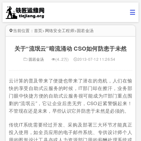
当前位置：
首页
>
网络安全工程师
>
固若金汤
关于“流氓云”暗流涌动 CSO如何防患于未然
固若金汤
(4..2万)
2013-07-12 11:26:54
云计算的普及带来了便捷也带来了潜在的危机，人们在愉
快的享受自助式云服务的时候，IT部门却在擦汗，业务部
门眼中快捷方便的自助式云服务很可能成为IT部门重点围
剿的“流氓云”，它让企业后患无穷，CSO赶紧警惕起来！
不管现在还是未来，早些认识它并防患于未然是必须的。
传统IT系统需要经过开发、采购及部署三大环节才能真正
投入使用，如全员应用的电子邮件系统、专供设计师个人
用的图形设计工具亦或人力资源部门用的薪酬处理系统或