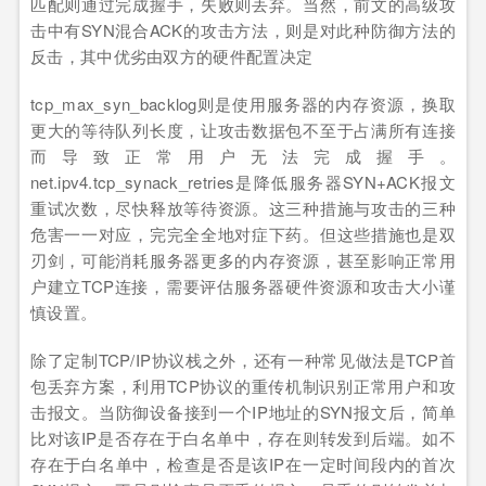
匹配则通过完成握手，失败则丢弃。当然，前文的高级攻
击中有SYN混合ACK的攻击方法，则是对此种防御方法的
反击，其中优劣由双方的硬件配置决定
tcp_max_syn_backlog则是使用服务器的内存资源，换取
更大的等待队列长度，让攻击数据包不至于占满所有连接
而导致正常用户无法完成握手。
net.ipv4.tcp_synack_retries是降低服务器SYN+ACK报文
重试次数，尽快释放等待资源。这三种措施与攻击的三种
危害一一对应，完完全全地对症下药。但这些措施也是双
刃剑，可能消耗服务器更多的内存资源，甚至影响正常用
户建立TCP连接，需要评估服务器硬件资源和攻击大小谨
慎设置。
除了定制TCP/IP协议栈之外，还有一种常见做法是TCP首
包丢弃方案，利用TCP协议的重传机制识别正常用户和攻
击报文。当防御设备接到一个IP地址的SYN报文后，简单
比对该IP是否存在于白名单中，存在则转发到后端。如不
存在于白名单中，检查是否是该IP在一定时间段内的首次