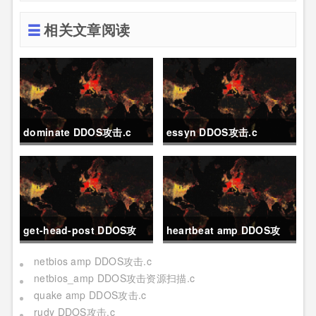
相关文章阅读
dominate DDOS攻击.c
essyn DDOS攻击.c
get-head-post DDOS攻
heartbeat amp DDOS攻
击.c
击.c
netbios amp DDOS攻击.c
netbios_amp DDOS攻击资源扫描.c
quake amp DDOS攻击.c
rudy DDOS攻击.c