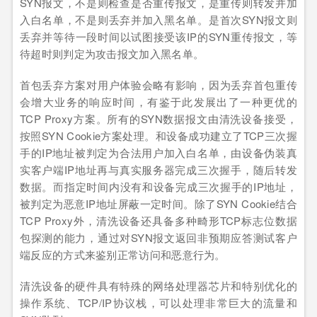
SYN报文，不是则检查是否重传报文，是重传则转发并加
入白名单，不是则丢弃并加入黑名单。是首次SYN报文则
丢弃并等待一段时间以试图接受该IP的SYN重传报文，等
待超时则判定为攻击报文加入黑名单。
首包丢弃方案对用户体验会略有影响，因为丢弃首包重传
会增大业务的响应时间，有鉴于此发展出了一种更优的
TCP Proxy方案。所有的SYN数据报文由清洗设备接受，
按照SYN Cookie方案处理。和设备成功建立了TCP三次握
手的IP地址被判定为合法用户加入白名单，由设备伪装真
实客户端IP地址再与真实服务器完成三次握手，随后转发
数据。而指定时间内没有和设备完成三次握手的IP地址，
被判定为恶意IP地址屏蔽一定时间。除了SYN Cookie结合
TCP Proxy外，清洗设备还具备多种畸形TCP标志位数据
包探测的能力，通过对SYN报文返回非预期应答测试客户
端反应的方式来鉴别正常访问和恶意行为。
清洗设备的硬件具有特殊的网络处理器芯片和特别优化的
操作系统、TCP/IP协议栈，可以处理非常巨大的流量和