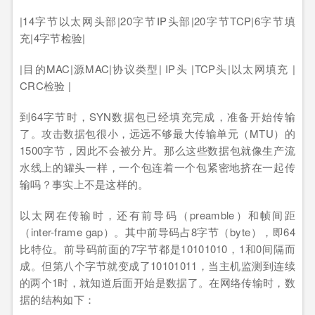
|14字节以太网头部|20字节IP头部|20字节TCP|6字节填
充|4字节检验|
|目的MAC|源MAC|协议类型| IP头 |TCP头|以太网填充 |
CRC检验 |
到64字节时，SYN数据包已经填充完成，准备开始传输
了。攻击数据包很小，远远不够最大传输单元（MTU）的
1500字节，因此不会被分片。那么这些数据包就像生产流
水线上的罐头一样，一个包连着一个包紧密地挤在一起传
输吗？事实上不是这样的。
以太网在传输时，还有前导码（preamble）和帧间距
（inter-frame gap）。其中前导码占8字节（byte），即64
比特位。前导码前面的7字节都是10101010，1和0间隔而
成。但第八个字节就变成了10101011，当主机监测到连续
的两个1时，就知道后面开始是数据了。在网络传输时，数
据的结构如下：