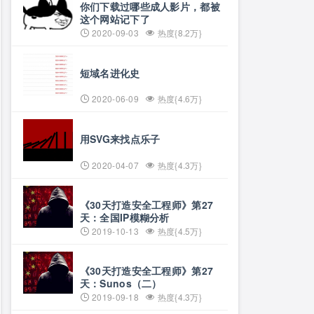
你们下载过哪些成人影片，都被
这个网站记下了
2020-09-03
热度{8.2万}
短域名进化史
2020-06-09
热度{4.6万}
用SVG来找点乐子
2020-04-07
热度{4.3万}
《30天打造安全工程师》第27
天：全国IP模糊分析
2019-10-13
热度{4.5万}
《30天打造安全工程师》第27
天：Sunos（二）
2019-09-18
热度{4.3万}