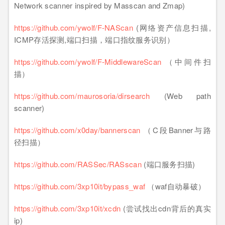
Network scanner inspired by Masscan and Zmap)
https://github.com/ywolf/F-NAScan
(网络资产信息扫描,
ICMP存活探测,端口扫描，端口指纹服务识别）
https://github.com/ywolf/F-MiddlewareScan
（中间件扫
描）
https://github.com/maurosoria/dirsearch
(Web path
scanner)
https://github.com/x0day/bannerscan
（C段Banner与路
径扫描）
https://github.com/RASSec/RASscan
(端口服务扫描)
https://github.com/3xp10it/bypass_waf
（waf自动暴破）
https://github.com/3xp10it/xcdn
(尝试找出cdn背后的真实
ip)