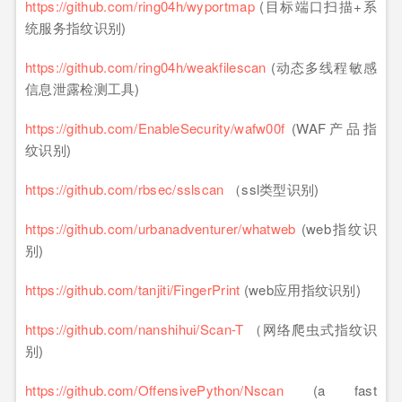
https://github.com/ring04h/wyportmap
(目标端口扫描+系
统服务指纹识别)
https://github.com/ring04h/weakfilescan
(动态多线程敏感
信息泄露检测工具)
https://github.com/EnableSecurity/wafw00f
(WAF产品指
纹识别)
https://github.com/rbsec/sslscan
（ssl类型识别)
https://github.com/urbanadventurer/whatweb
(web指纹识
别)
https://github.com/tanjiti/FingerPrint
(web应用指纹识别)
https://github.com/nanshihui/Scan-T
（网络爬虫式指纹识
别)
https://github.com/OffensivePython/Nscan
(a fast