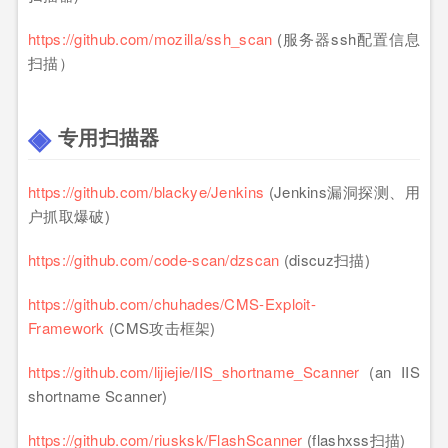
https://github.com/mozilla/ssh_scan
(服务器ssh配置信息
扫描）
专用扫描器
https://github.com/blackye/Jenkins
(Jenkins漏洞探测、用
户抓取爆破)
https://github.com/code-scan/dzscan
(discuz扫描)
https://github.com/chuhades/CMS-Exploit-
Framework
(CMS攻击框架)
https://github.com/lijiejie/IIS_shortname_Scanner
(an IIS
shortname Scanner)
https://github.com/riusksk/FlashScanner
(flashxss扫描)