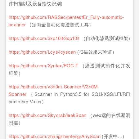
件扫描以及设备指纹识别)
https://github.com/RASSec/pentestEr_Fully-automatic-
scanner
（定向全自动化渗透测试工具）
https://github.com/3xp10it/3xp10it
（自动化渗透测试框架)
https://github.com/Lcys/lcyscan
(扫描效果未验证）
https://github.com/Xyntax/POC-T
（渗透测试插件化并发
框架）
https://github.com/v3n0m-Scanner/V3n0M-
Scanner
（Scanner in Python3.5 for SQLi/XSS/LFI/RFI
and other Vulns）
https://github.com/Skycrab/leakScan
（web端的在线漏洞
扫描）
https://github.com/zhangzhenfeng/AnyScan
(开发中…)