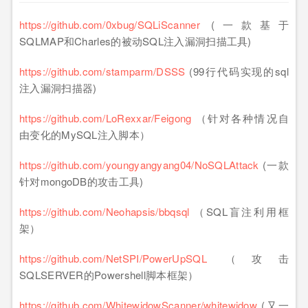
https://github.com/0xbug/SQLiScanner
(一款基于
SQLMAP和Charles的被动SQL注入漏洞扫描工具)
https://github.com/stamparm/DSSS
(99行代码实现的sql
注入漏洞扫描器)
https://github.com/LoRexxar/Feigong
（针对各种情况自
由变化的MySQL注入脚本）
https://github.com/youngyangyang04/NoSQLAttack
(一款
针对mongoDB的攻击工具)
https://github.com/Neohapsis/bbqsql
（SQL盲注利用框
架）
https://github.com/NetSPI/PowerUpSQL
（攻击
SQLSERVER的Powershell脚本框架）
https://github.com/WhitewidowScanner/whitewidow
(又一