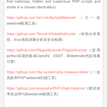
find malicious, hidden and suspicious PHP scripts and
shells in a chosen destination）
https://github.com/he1m4n6a/findWebshell
（又一款
webshell检测工具)
https://github.com/Tencent/HaboMalHunter
（哈勃分析系
统，linux系统病毒分析及安全检测）
https://github.com/PlagueScanner/PlagueScanner
(使用
python实现的集成ClamAV、ESET、Bitdefender的反病毒
引擎)
https://github.com/nbs-system/php-malware-finder
(一款
高效率PHP-webshell扫描工具)
https://github.com/emposha/PHP-Shell-Detector/
(测试效
率高达99%的webshell检测工具)