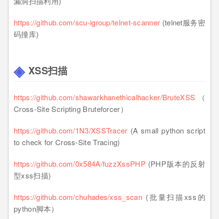
漏洞扫描利用)
https://github.com/scu-igroup/telnet-scanner
(telnet服务密
码撞库)
XSS扫描
https://github.com/shawarkhanethicalhacker/BruteXSS
（
Cross-Site Scripting Bruteforcer）
https://github.com/1N3/XSSTracer
(A small python script
to check for Cross-Site Tracing)
https://github.com/0x584A/fuzzXssPHP
(PHP版本的反射
型xss扫描)
https://github.com/chuhades/xss_scan
(批量扫描xss的
python脚本）