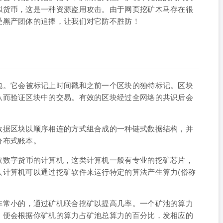
拟货币，这是一种资源盗用攻击。由于网页挖矿木马存在很
受黑产团体的追捧，让我们对它防不胜防！
包。它会被标记上时间戳和之前一个区块的独特标记。区块
从而验证区块中的交易。有效的区块经过全网络的共识后会
数据区块以顺序相连的方式组合成的一种链式数据结构，并
分布式账本。
取数字货币的计算机，这类计算机一般有专业的挖矿芯片，
人计算机可以通过挖矿软件来运行特定的算法产生算力(俗称
非常小的，通过矿机联合挖矿以提高几率。一个矿池的算力
，便会根据你矿机的算力占矿池总算力的百分比，发相应的