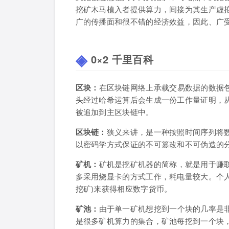
挖矿木马植入者提供算力，间接为其生产虚
广的传播面和很不错的经济效益，因此、广
0×2 千里百科
区块：
在区块链网络上承载交易数据的数据
头经过哈希运算后会生成一份工作量证明，
被追加到主区块链中。
区块链：
狭义来讲，是一种按照时间序列将
以密码学方式保证的不可篡改和不可伪造的
矿机：
矿机是挖矿机器的简称，就是用于赚
多采用烧显卡的方式工作，耗电量较大。个
挖矿)来获得相应数字货币。
矿池：
由于单一矿机想挖到一个块的几率是
是很多矿机算力的集合，矿池每挖到一个块