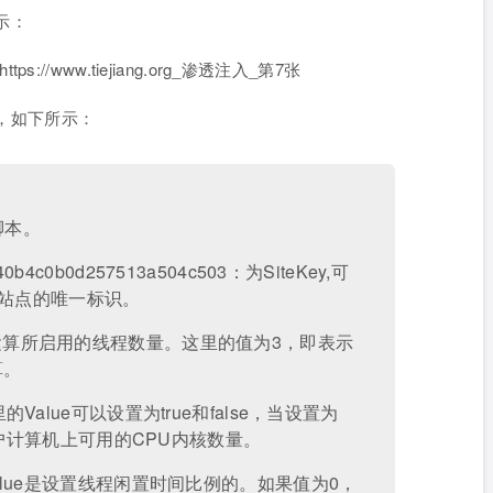
所示：
介绍，如下所示：
矿脚本。
640b4c0b0d257513a504c503：为SiteKey,可
别站点的唯一标识。
：指挖矿运算所启用的线程数量。这里的值为3，即表示
算。
)：这里的Value可以设置为true和false，当设置为
用户计算机上可用的CPU内核数量。
：这里的value是设置线程闲置时间比例的。如果值为0，