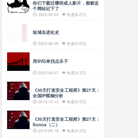
你们下载过哪些成人影片，都被这
个网站记下了
2020-09-03
热度{8.2万}
短域名进化史
2020-06-09
热度{4.6万}
用SVG来找点乐子
2020-04-07
热度{4.3万}
《30天打造安全工程师》第27天：
全国IP模糊分析
2019-10-13
热度{4.5万}
《30天打造安全工程师》第27天：
Sunos（二）
2019-09-18
热度{4.3万}