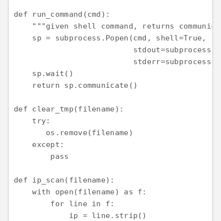
def run_command(cmd):

    """given shell command, returns communica
    sp = subprocess.Popen(cmd, shell=True, 

                          stdout=subprocess.PI
                          stderr=subprocess.PI
    sp.wait()

    return sp.communicate()

def clear_tmp(filename):

    try:

       os.remove(filename) 

    except:

        pass

def ip_scan(filename):

    with open(filename) as f:

        for line in f:

            ip = line.strip()
