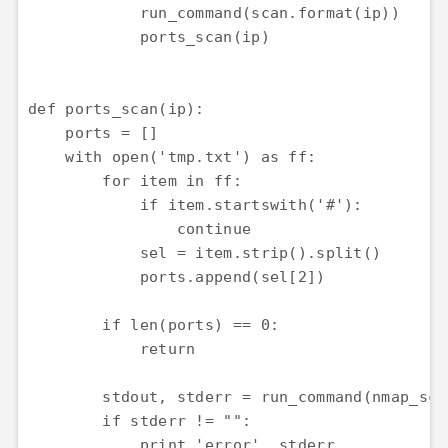
            run_command(scan.format(ip))

            ports_scan(ip)

def ports_scan(ip):

    ports = []

    with open('tmp.txt') as ff:

        for item in ff:

            if item.startswith('#'):

                continue            

            sel = item.strip().split()

            ports.append(sel[2])

        if len(ports) == 0:

            return

        stdout, stderr = run_command(nmap_sca
        if stderr != "":

            print 'error', stderr
