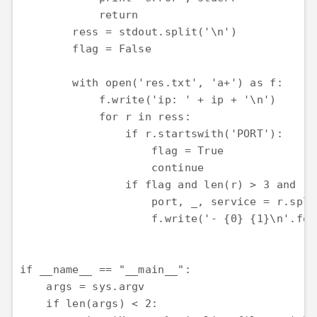
            return 

        ress = stdout.split('\n')

        flag = False

        with open('res.txt', 'a+') as f:

            f.write('ip: ' + ip + '\n')

            for r in ress:

                if r.startswith('PORT'):

                    flag = True

                    continue

                if flag and len(r) > 3 and r.
                    port, _, service = r.split
                    f.write('- {0} {1}\n'.for
if __name__ == "__main__":

    args = sys.argv 

    if len(args) < 2:
