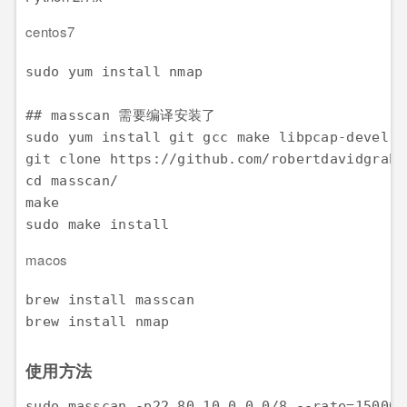
centos7
sudo yum install nmap

## masscan 需要编译安装了

sudo yum install git gcc make libpcap-devel

git clone https://github.com/robertdavidgraha
cd masscan/

make 

sudo make install
macos
brew install masscan

brew install nmap
使用方法
sudo masscan -p22,80 10.0.0.0/8 --rate=15000 