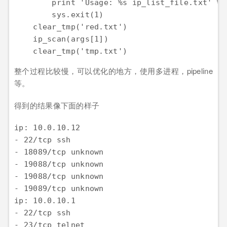
        print 'Usage: %s ip_list_file.txt' % a
        sys.exit(1) 

    clear_tmp('red.txt')

    ip_scan(args[1])    

    clear_tmp('tmp.txt')
整个过程比较慢，可以优化的地方，使用多进程，pipeline
等。
得到的结果像下面的样子
ip: 10.0.10.12

- 22/tcp ssh

- 18089/tcp unknown

- 19088/tcp unknown

- 19088/tcp unknown

- 19089/tcp unknown

ip: 10.0.10.1

- 22/tcp ssh

- 23/tcp telnet
