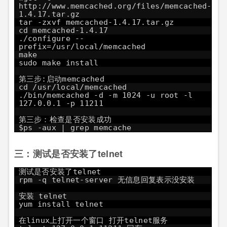
http://www.memcached.org/files/memcached-
1.4.17.tar.gz
tar -zxvf memcached-1.4.17.tar.gz
cd memcached-1.4.17
./configure --
prefix=/usr/local/memcached
make
sudo make install
第三步:启动memcached
cd /usr/local/memcached
./bin/memcached -d -m 1024 -u root -l
127.0.0.1 -p 11211
第三步：检查是否安装成功
$ps -aux | grep memcache
三：测试是否安装了telnet
测试是否安装了telnet
rpm -q telnet-server 无信息回复表示没安装
安装 telnet
yum install telnet
在linux上打开一个窗口 打开telnet服务