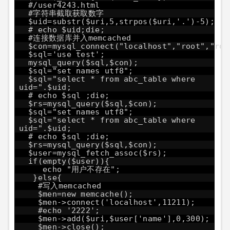
#/user4243.html
#字符串截取获取数字
$uid=substr($uri,5,strpos($uri,'.')-5);
# echo $uid;die;
#连接数据库并入memcached
$con=mysql_connect("localhost","root","roo
$sql='use test';
mysql_query($sql,$con);
$sql="set names utf8";
$sql="select * from abc_table where
uid=".$uid;
# echo $sql ;die;
$rs=mysql_query($sql,$con);
$sql="set names utf8";
$sql="select * from abc_table where
uid=".$uid;
# echo $sql ;die;
$rs=mysql_query($sql,$con);
$user=mysql_fetch_assoc($rs);
if(empty($user)){
echo "用户不存在";
}else{
#写入memcached
$men=new memcache();
$men->connect('localhost',11211);
#echo '2222';
$men->add($uri,$user['name'],0,300);
$men->close();