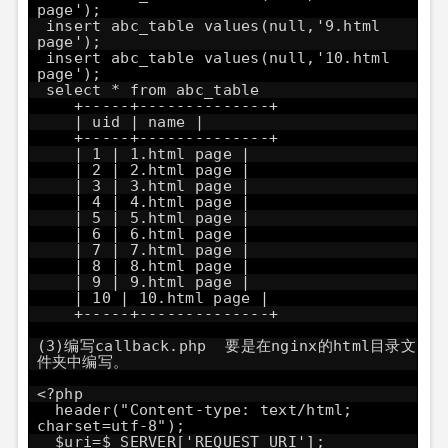
page');
insert abc_table values(null,'9.html
page');
insert abc_table values(null,'10.html
page');
select * from abc_table
+-----+--------------+
| uid | name |
+-----+--------------+
| 1 | 1.html page |
| 2 | 2.html page |
| 3 | 3.html page |
| 4 | 4.html page |
| 5 | 5.html page |
| 6 | 6.html page |
| 7 | 7.html page |
| 8 | 8.html page |
| 9 | 9.html page |
| 10 | 10.html page |
+-----+--------------+
(3)编写callback.php 要是在nginx的html目录文
件夹中编写。
<?php
header("Content-type: text/html;
charset=utf-8");
$uri=$_SERVER['REQUEST_URI'];