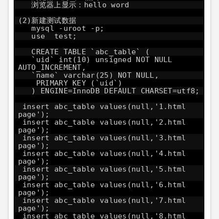
浏览器上显示：hello word
(2)新建测试数据
mysql -uroot -p;
use test;
CREATE TABLE `abc_table` (
`uid` int(10) unsigned NOT NULL
AUTO_INCREMENT,
`name` varchar(25) NOT NULL,
PRIMARY KEY (`uid`)
) ENGINE=InnoDB DEFAULT CHARSET=utf8;
insert abc_table values(null,'1.html
page');
insert abc_table values(null,'2.html
page');
insert abc_table values(null,'3.html
page');
insert abc_table values(null,'4.html
page');
insert abc_table values(null,'5.html
page');
insert abc_table values(null,'6.html
page');
insert abc_table values(null,'7.html
page');
insert abc_table values(null,'8.html