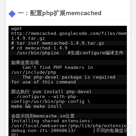
一：配置php扩展memcached
wget
http://memcached.googlecode.com/files/memcac
1.4.9.tar.gz
# tar zvxf memcached-1.4.9.tar.gz
# cd memcached-1.4.9
/usr/bin/phpize #生成configure编译文件
如果这里出现
Can’t find PHP headers in
/usr/include/php
The php-devel package is required
for use of this command
那么执行 yum install php-devel
./configure --with-php-
config=/usr/bin/php-config \
make && make insll
会提示找到memcache.so位置
Installing shared extensions:
/usr/local/webserver/php/lib/php/extensions/
debug-non-zts-20060613/ [不同的电脑提示也
同]