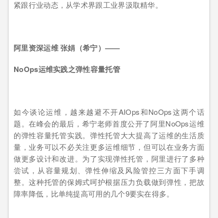
紧跟行业动态，从学术界跟工业界汲取精华。
阿里资深运维 张娟（希宁）——
NoOps
运维实践之弹性容量托管
如今谈论运维，越来越避不开AIOps和NoOps这两个话
题。在峰会的最后，希宁老师首度公开了阿里NoOps运维
的弹性容量托管实践。弹性托管大大提高了运维的生活质
量，业务可以不必关注更多运维细节，但可以在业务方面
做更多设计和改进。为了实现弹性托管，阿里进行了多种
尝试，从容量规划、弹性伸缩及风险管控三方面下手调
整。这种托管的保姆式呵护根据压力负载做到弹性，把故
障率降低，比单纯提高可用的几个9要实在得多。