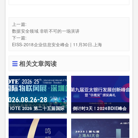
上一篇:
数据安全领域 非听不可的一场演讲
下一篇:
EISS-2018企业信息安全峰会 | 11月30日.上海
相关文章阅读
IOTE 2026 第二十五届国际
倒计时3天！2024BDIE峰会
物联网展・深圳站 展会邀请
内容亮点呈现
函