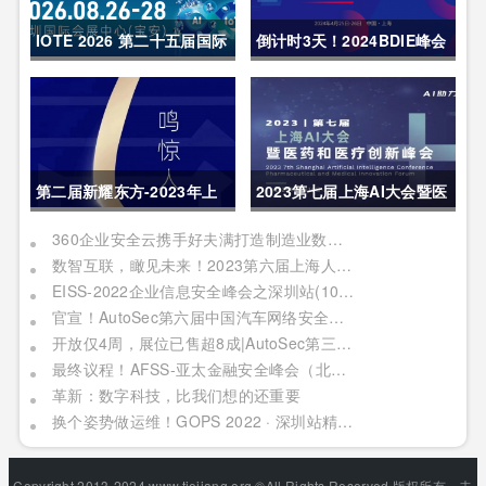
IOTE 2026 第二十五届国际
倒计时3天！2024BDIE峰会
物联网展・深圳站 展会邀请
内容亮点呈现
函
第二届新耀东方-2023年上
2023第七届上海AI大会暨医
海网络安全博览会暨高峰论
药和医疗创新峰会|报名进行
360企业安全云携手好夫满打造制造业数字化转型新范本
数智互联，瞰见未来！2023第六届上海人工智能大会定档四月上海
坛行业盛会1天倒计时
中
EISS-2022企业信息安全峰会之深圳站(10月28日/周五)
官宣！AutoSec第六届中国汽车网络安全周火热来袭，10大特色首度曝光！1000+精准专业观众、60+OEM竞相参与
开放仅4周，展位已售超8成|AutoSec第三届中国汽车数据安全展9月来袭！
最终议程！AFSS-亚太金融安全峰会（北京2022年09月02日周五）
革新：数字科技，比我们想的还重要
换个姿势做运维！GOPS 2022 · 深圳站精彩内容抢先看！
Copyright 2013-2024 www.tiejiang.org ©All Rights Reserved.版权所有，未