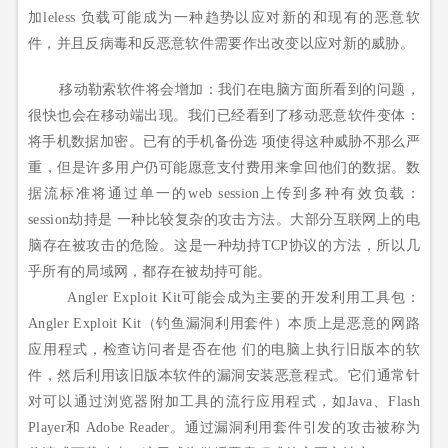
加leless
负载可能成为一种趋势以应对新的和现有的恶意软
件，并且反病毒和反恶意软件需要作出改变以应对新的威胁。
移动勒索软件将会增加：我们在电脑方面所看到的问题，
很快也会在移动端出现。我们已经看到了移动恶意软件变体：
将手机数据加密。已有的手机备份选
项使得这种威胁不那么严
重，但是许多用户仍可能愿意支付费用来拿回他们的数据。数
据流标准将通过单一的web session上传到多种有效负载：
session劫持是
一种比较复杂的攻击方法。大部分互联网上的电
脑存在被攻击的危险。这是一种劫持TCP协议的方法，所以几
乎所有的局域网，都存在被劫持可能。
Angler Exploit Kit可能会成为主要的开发利用工具包：
Angler Exploit Kit（钓鱼漏洞利用套件）本质上是恶意的网路
应用程式，检查访问者是否在他
们的电脑上执行旧版本的软
件，然后利用该旧版本软件的漏洞安装恶意程式。它们通常针
对可以通过浏览器附加工具的流行应用程式，如Java、Flash
Player和
Adobe Reader。通过漏洞利用套件引发的攻击被称为