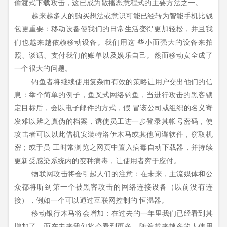
偷渡式下载攻击，这已成为散播恶意程式的主要方法之一。
越来越多人的购买想法或意识可能已经转为智能手机比钱
包更重要：移动设备使我们的日常生活变得更加轻松，并且我
们也越来越依赖移动设备。我们用这
些小而强大的设备来拍
照、谈话、支付我们的账单以及娱乐自己。然而移动安全成了
一个很大的问题。
钓鱼者将继续使用复杂而有效的策略让用户交出他们的信
息：举个简单的例子，鱼叉式网络钓鱼，当进行攻击的黑客锁
定目标后，会以电子邮件的方式，假
冒该公司或组织的名义寄
发难以辨之真伪的档案，诱使员工进一步登录其帐号密码，使
攻击者可以以此借机安装特洛伊木马或其他间谍软件，窃取机
密；或于员
工时常浏览之网页中置入病毒自动下载器，并持续
更新受感染系统内的变种病毒，让使用者穷于应付。
物联网攻击将会引起人们的注意：在未来，主流媒体和公
众都将听到第一个被黑客攻击的网络连接设备（以前没有连
接），例如一个可以通过互联网控制的
恒温器。
移动银行木马将会增加：在过去的一年里我们已经看到其
增加了，而在未来我们将会看到更多。随着越来越多的人使用