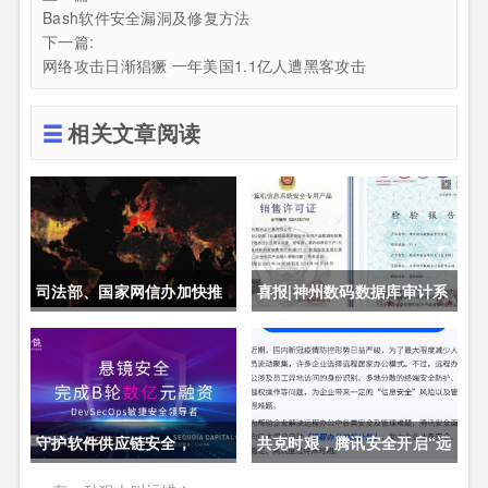
Bash软件安全漏洞及修复方法
下一篇:
网络攻击日渐猖獗 一年美国1.1亿人遭黑客攻击
相关文章阅读
司法部、国家网信办加快推
喜报|神州数码数据库审计系
动制定《未成年人网络保护
统获公安部销售许可证
条例》
守护软件供应链安全，
共克时艰，腾讯安全开启“远
DevSecOps头部厂商「悬
程办公护航计划”