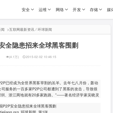
安全
运维
网络
开发
存储
媒
新闻
>
互联网最新资讯 / 环球新闻
P安全隐患招来全球黑客围剿
(4.1万)
2015-02-02 10:46:15
P2P已经成为全世界黑客宰割的羔羊。去年七八月份，轰动
司服务的一百多家P2P公司都遭到了黑客的攻击，导致很
深圳、浙江两地就有20多家跑路。”——著名经济学家吴晓灵