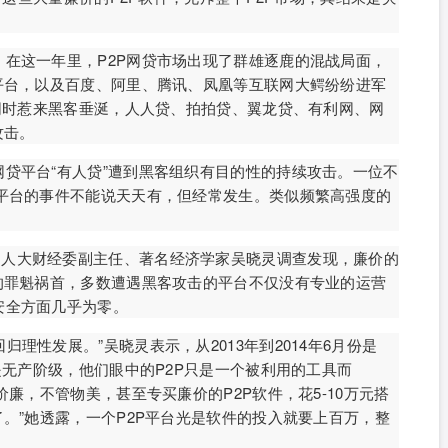
。在这一年里，P2P网贷市场出现了群雄逐鹿的混战局面，
平台，以及百度、阿里、腾讯、凤凰等互联网大鳄纷纷进军
的同时惹来黑客垂涎，人人贷、拍拍贷、翼龙贷、有利网、网
攻击。
网贷平台“有人贷”遭到黑客组织有目的性的持续攻击。一位不
索平台的事件不能说天天有，但经常发生。类似频繁高强度的
国人大财经委副主任、著名经济学家吴晓灵调查发现，廉价的
的罪魁祸首，多数遭遇黑客攻击的平台不仅没有专业的运营
安全方面几乎为零。
归理性发展。”吴晓灵表示，从2013年到2014年6月份是
是无产阶级，他们眼中的P2P只是一个被利用的工具而
价廉，不管物美，甚至专买廉价的P2P软件，花5-10万元搭
了。”她透露，一个P2P平台光是软件的投入就要上百万，整