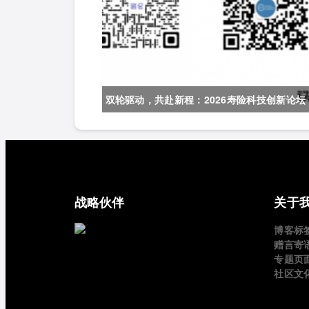
双轮驱动，共赴新程：2026寿险科技创新论坛
与财险科技创新论坛 7月在京启幕
战略伙伴
关于
博客标
赠言寄
专题页
社区文