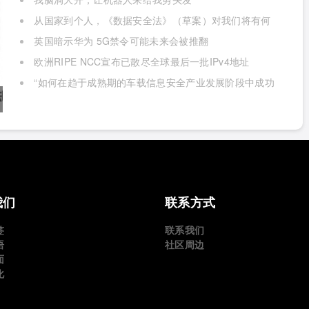
从国家到个人，《数据安全法》（草案）对我们将有何
影响
英国暗示华为 5G禁令可能未来会被推翻
欧洲RIPE NCC宣布已散尽全球最后一批IPv4地址
“如何在趋于成熟期的车载信息安全产业发展阶段中成功
获取商业机遇”
我们
联系方式
签
联系我们
语
社区周边
面
化