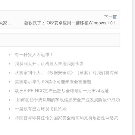
下一篇
Linux之父Linus说：并行计算基本上就是浪费大家的时间
微软疯了：iOS/安卓应用一键移植Windows 10！
有一种狠人叫运维！
我脑洞大开，让机器人来给我剪头发
从国家到个人，《数据安全法》（草案）对我们将有何
影响
英国暗示华为 5G禁令可能未来会被推翻
欧洲RIPE NCC宣布已散尽全球最后一批IPv4地址
“如何在趋于成熟期的车载信息安全产业发展阶段中成功
获取商业机遇”
一架载有巴西球员飞机坠毁
特朗普与即将任命的国家安全顾问均支持攻击性网络武
器