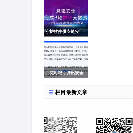
审计系统获公安部销
售许可证
守护软件供应链安
全，DevSecOps头
部厂商「悬镜安全」
完成B轮数亿元融资
共克时艰，腾讯安全
开启“远程办公护航计
栏目最新文章
划”