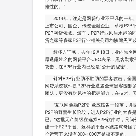
难性的。”
2014年，注定是网贷行业不平凡的一年
上市公司、国企、传统金融企业、草根P2P
P2P网贷领域。然而，P2P行业风生水起
贷之家等多家P2P行业相关公司均惨遭黑客
经多方证实，去年12月18日，业内知名
愿透露姓名的网贷平台CEO表示，黑客勒
攻击，在P2P行业内已经是“公开的秘密”。
针对P2P行业防不胜防的黑客攻击，全
网贷系统软件是P2P行业遭遇全球黑客围剿
团队，更没有对风控的把握能力，在技术、
“互联网金融P2P乱象应该告一段落，并回
P2P的野蛮生长阶段，进入P2P行业的大多
已。“这批无产阶级在选择P2P软件时，只问
建一个P2P平台。这样的平台不跑路就奇怪
个运营下来没有800-1000万是搞不定的。