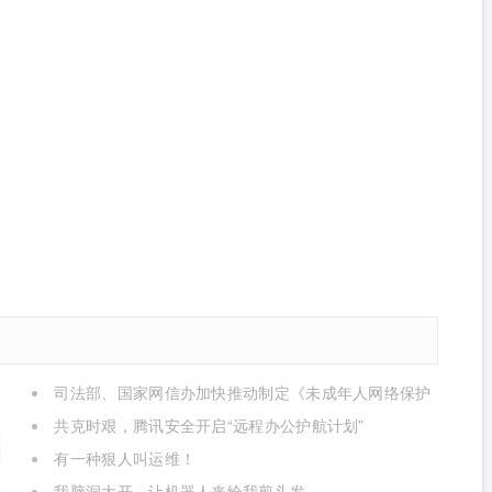
司法部、国家网信办加快推动制定《未成年人网络保护
条例》
共克时艰，腾讯安全开启“远程办公护航计划”
有一种狠人叫运维！
我脑洞大开，让机器人来给我剪头发