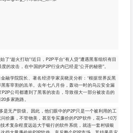
了“趁火打劫”!近日，P2P平台“有人贷”遭遇黑客组织有目
度的攻击，在中国的P2P行业内已经是“公开的秘密”。
金融学院院长、著名经济学家吴晓灵分析：“根据世界反黑
界黑客宰割的羔羊。去年七八月份，轰动一时的乌云安全漏
P2P公司都遭到了黑客的攻击，导致很大一部分被攻击的
20多家跑路。
的大多是无产阶级。因此，他们眼中的P2P只是一个被利用的工
问价廉，不管物美，甚至专买廉价的P2P软件，花5—10万
台的技术复杂程度远远大于银行的软件系统，就连一套村镇银
的。这些大量廉价的P2P软件，充斥整个P2P市场，其结果是灾