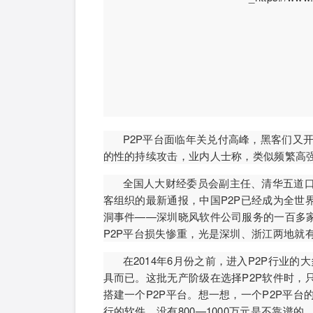
P2P平台面临年关兑付高峰，黑客们又开始
的性的持续攻击，业内人士称，类似频繁高强
全国人大财经委员会副主任、清华五道口
客组织的最新通报，中国P2P已经成为全世
洞事件——深圳晓风软件公司服务的一百多家
P2P平台损失惨重，光是深圳、浙江两地就有
在2014年6月份之前，进入P2P行业
具而已。这批无产阶级在选择P2P软件时，只
搭建一个P2P平台。想一想，一个P2P平
行的软件，没有800—1000万元是不靠谱