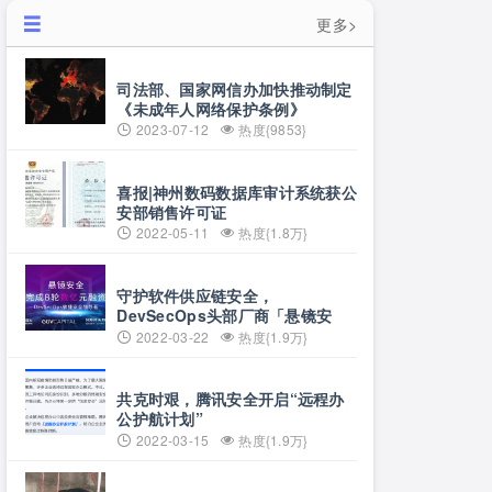
更多>
司法部、国家网信办加快推动制定
《未成年人网络保护条例》
2023-07-12
热度{9853}
喜报|神州数码数据库审计系统获公
安部销售许可证
2022-05-11
热度{1.8万}
守护软件供应链安全，
DevSecOps头部厂商「悬镜安
全」完成B轮数亿元融资
2022-03-22
热度{1.9万}
共克时艰，腾讯安全开启“远程办
公护航计划”
2022-03-15
热度{1.9万}