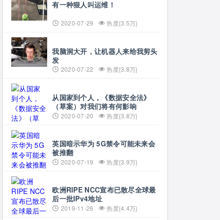
有一种狠人叫运维！
2020-07-29
热度{3.5万}
我脑洞大开，让机器人来给我剪头
发
2020-07-22
热度{3.8万}
从国家到个人，《数据安全法》
（草案）对我们将有何影响
2020-07-20
热度{3.8万}
英国暗示华为 5G禁令可能未来会
被推翻
2020-07-19
热度{3.9万}
欧洲RIPE NCC宣布已散尽全球最
后一批IPv4地址
2019-11-26
热度{4.4万}