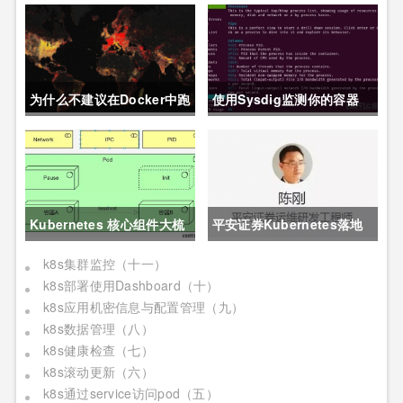
为什么不建议在Docker中跑
使用Sysdig监测你的容器
MySQL?
Kubernetes 核心组件大梳
平安证券Kubernetes落地
理，看完更明白了
实践
k8s集群监控（十一）
k8s部署使用Dashboard（十）
k8s应用机密信息与配置管理（九）
k8s数据管理（八）
k8s健康检查（七）
k8s滚动更新（六）
k8s通过service访问pod（五）