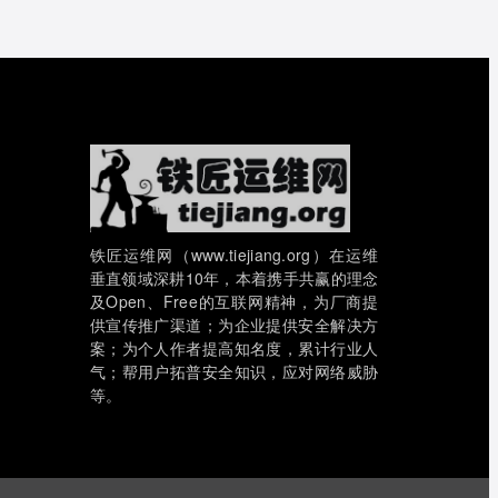
铁匠运维网（www.tiejiang.org）在运维
垂直领域深耕10年，本着携手共赢的理念
及Open、Free的互联网精神，为厂商提
供宣传推广渠道；为企业提供安全解决方
案；为个人作者提高知名度，累计行业人
气；帮用户拓普安全知识，应对网络威胁
等。