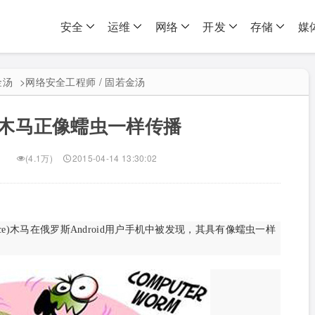
安全
运维
网络
开发
存储
媒
金汤
>
网络安全工程师 / 固若金汤
id木马正像蠕虫一样传播
(4.1万)
2015-04-14 13:30:02
 Service)木马在俄罗斯Android用户手机中被发现，其具有像蠕虫一样